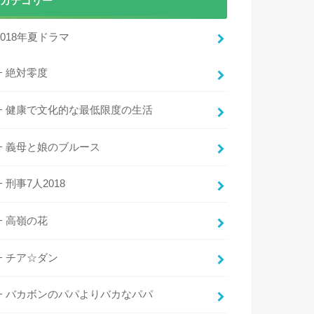
カテゴリー
2018年夏ドラマ
絶対零度
健康で文化的な最低限度の生活
義母と娘のブルース
刑事7人2018
高嶺の花
チア☆ダン
バカボンのパパよりバカなパパ