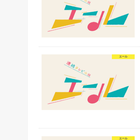
エール
エール