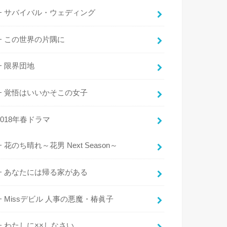
サバイバル・ウェディング
この世界の片隅に
限界団地
覚悟はいいかそこの女子
2018年春ドラマ
花のち晴れ～花男 Next Season～
あなたには帰る家がある
Missデビル 人事の悪魔・椿眞子
わたしに××しなさい