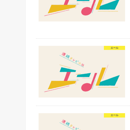
エール
エール