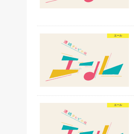
エール
エール