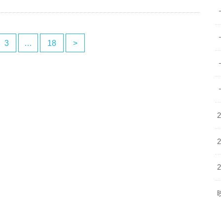
3
…
18
>