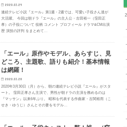
2020.03.29
連続テレビ小説『エール』第1週・2週では、可愛い子役さん達が
大活躍。 今回は朝ドラ『エール』の主人公・古田裕一（窪田正
孝）の子役について 役柄 コメント プロフィール ドラマ&CM出演
歴 演技の評判 をまとめて…
「エール」原作やモデル、あらすじ、見
どころ、主題歌、語りも紹介！基本情報
は網羅！
2020.03.28
2020年3月30日（月）から、朝の連続テレビ小説『エール』がスタ
ート。 窪田正孝さん主演で、男性が朝ドラの主演を務めるのは
『マッサン』以来6年ぶり。 昭和を代表する作曲家・古関裕而（こ
せき・ゆうじ）さんとその妻をモデル…