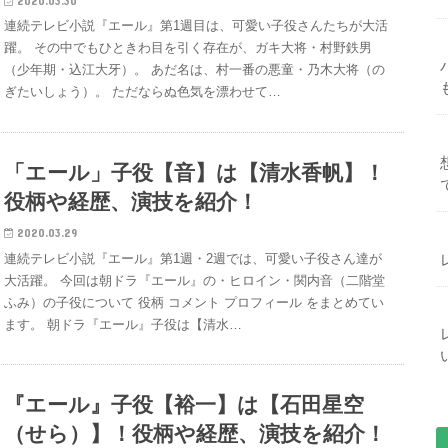
2020.03.30
連続テレビ小説『エール』第1週目は、可愛い子役さんたちが大活
躍。 その中でもひときわ目を引く存在が、ガキ大将・村野鉄男
（少年期・込江大牙）。 あだ名は、村一番の悪童・乃木大将（の
ぎたいしょう）。 ただならぬ色気を漂わせて…
「エール」子役【音】は【清水香帆】！
役柄や経歴、演技を紹介！
2020.03.29
連続テレビ小説『エール』第1週・2週では、可愛い子役さん達が
大活躍。 今回は朝ドラ『エール』の・ヒロイン・関内音（二階堂
ふみ）の子役について 役柄 コメント プロフィール をまとめてい
ます。 朝ドラ『エール』子役は【清水…
『エール』子役【裕一】は【石田星空
（せら）】！役柄や経歴、演技を紹介！