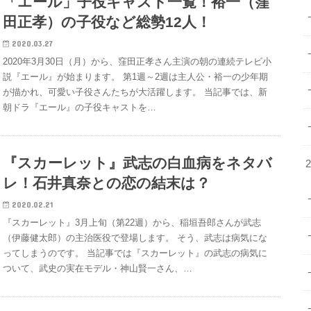
「エール」子役キャスト一覧！裕一（窪
田正孝）の子役など総勢12人！
2020.03.27
2020年3月30日（月）から、窪田正孝さん主演の朝の連続テレビ小
説『エール』が始まります。 第1週～2週は主人公・裕一の少年期
が描かれ、可愛い子役さんたちが大活躍します。 当記事では、新
朝ドラ『エール』の子役キャストを…
『スカーレット』武志の白血病をネタバ
レ！石井真奈との恋の結末は？
2020.02.21
『スカーレット』3月上旬（第22週）から、稲垣吾郎さんが武志
（伊藤健太郎）の主治医役で登場します。 そう、武志は病気にな
ってしまうのです。 当記事では『スカーレット』の武志の病気に
ついて、武史の実在モデル・神山賢一さん、…