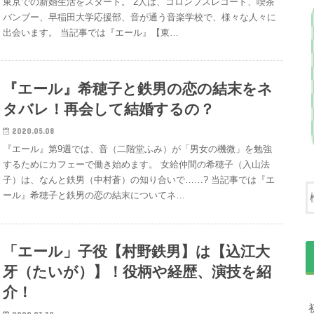
東京での新婚生活をスタート。 2人は、コロンブスレコード、喫茶
バンブー、早稲田大学応援部、音が通う音楽学校で、様々な人々に
出会います。 当記事では『エール』【東…
『エール』希穂子と鉄男の恋の結末をネ
タバレ！再会して結婚するの？
2020.05.08
『エール』第9週では、音（二階堂ふみ）が「男女の機微」を勉強
するためにカフェーで働き始めます。 女給仲間の希穂子（入山法
子）は、なんと鉄男（中村蒼）の知り合いで……? 当記事では『エ
ール』希穂子と鉄男の恋の結末についてネ…
「エール」子役【村野鉄男】は【込江大
牙（たいが）】！役柄や経歴、演技を紹
介！