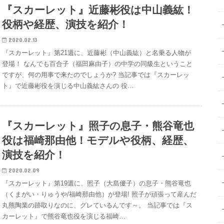
『スカーレット』近藤彬役は中山義紘！
役柄や経歴、演技を紹介！
2020.02.13
『スカーレット』第21週に、近藤彬（中山義紘）と名乗る人物が
登場！ なんでも百合子（福田麻由子）の中学の同級生ということ
ですが、何の用事で来たのでしょうか? 当記事では『スカーレッ
ト』で近藤彬役を演じる中山義紘さんの 役…
『スカーレット』照子の息子・熊谷竜也
役は福崎那由他！モデルや役柄、経歴、
演技を紹介！
2020.02.09
『スカーレット』第19週に、照子（大島優子）の息子・熊谷竜也
（くまがい・りゅうや/福崎那由他）が登場! 照子が頑張って産んだ
丸熊陶業の跡取りなのに、グレているんです～。 当記事では『ス
カーレット』で熊谷竜也役を演じる福崎…