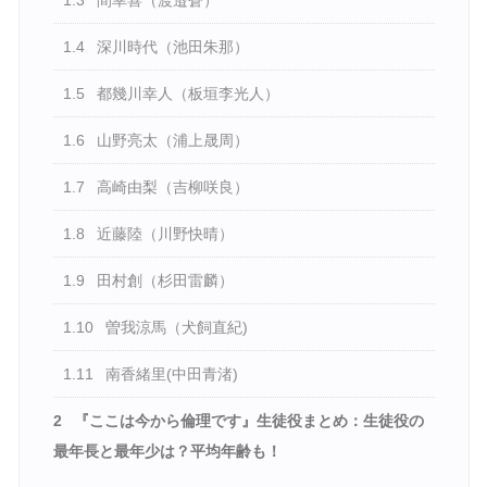
1.3
間幸喜（渡邉蒼）
1.4
深川時代（池田朱那）
1.5
都幾川幸人（板垣李光人）
1.6
山野亮太（浦上晟周）
1.7
高崎由梨（吉柳咲良）
1.8
近藤陸（川野快晴）
1.9
田村創（杉田雷麟）
1.10
曽我涼馬（犬飼直紀)
1.11
南香緒里(中田青渚)
2
『ここは今から倫理です』生徒役まとめ：生徒役の
最年長と最年少は？平均年齢も！