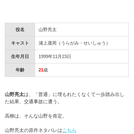
役名
山野亮太
キャスト
浦上晟周（うらがみ・せいしゅう）
生年月日
1999年11月23日
年齢
21
歳
山野亮太
は、「普通」に埋もれたくなくて一歩踏み出し
た結果、交通事故に遭う。
高柳は、そんな山野を肯定。
山野亮太の原作ネタバレは
こちら