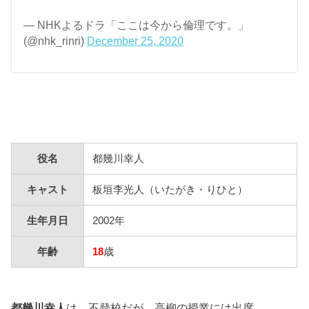
— NHKよるドラ「ここは今から倫理です。」
(@nhk_rinri)
December 25, 2020
役名
都幾川幸人
キャスト
板垣李光人（いたがき・りひと）
生年月日
2002年
年齢
18
歳
都幾川幸人
は、不登校だが、高柳の授業には出席。