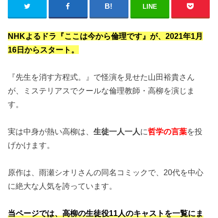
LINE
NHKよるドラ『ここは今から倫理です』が、2021年1月
16日からスタート。
『先生を消す方程式。』で怪演を見せた山田裕貴さん
が、ミステリアスでクールな倫理教師・高柳を演じま
す。
実は中身が熱い高柳は、
生徒一人一人
に
哲学の言葉
を投
げかけます。
原作は、雨瀬シオリさんの同名コミックで、20代を中心
に絶大な人気を誇っています。
当ページでは、高柳の生徒役11人のキャストを一覧にま