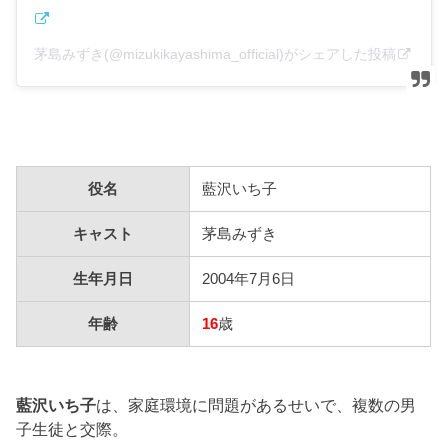
茅島みずき(@mizukikayashima_official)がシェアした投稿
役名
藍沢いち子
キャスト
茅島みずき
生年月日
2004年7月6日
年齢
16
歳
藍沢いち子
は、家庭環境に問題があるせいで、複数の男
子生徒と交際。