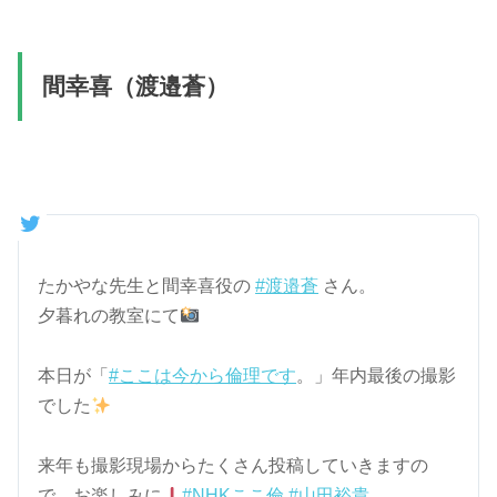
間幸喜（渡邉蒼）
たかやな先生と間幸喜役の
#渡邉蒼
さん。
夕暮れの教室にて
本日が「
#ここは今から倫理です
。」年内最後の撮影
でした
来年も撮影現場からたくさん投稿していきますの
で、お楽しみに
#NHKここ倫
#山田裕貴