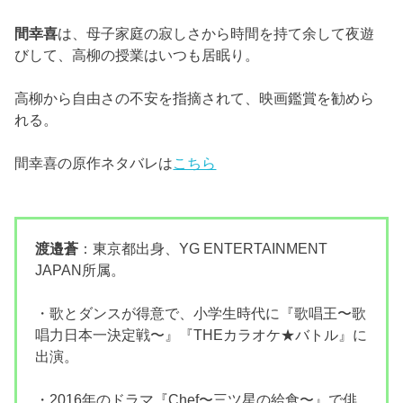
間幸喜
は、母子家庭の寂しさから時間を持て余して夜遊
びして、高柳の授業はいつも居眠り。
高柳から自由さの不安を指摘されて、映画鑑賞を勧めら
れる。
間幸喜の原作ネタバレは
こちら
渡邉蒼
：東京都出身、YG ENTERTAINMENT
JAPAN所属。
・歌とダンスが得意で、小学生時代に『歌唱王〜歌
唱力日本一決定戦〜』『THEカラオケ★バトル』に
出演。
・2016年のドラマ『Chef〜三ツ星の給食〜』で俳