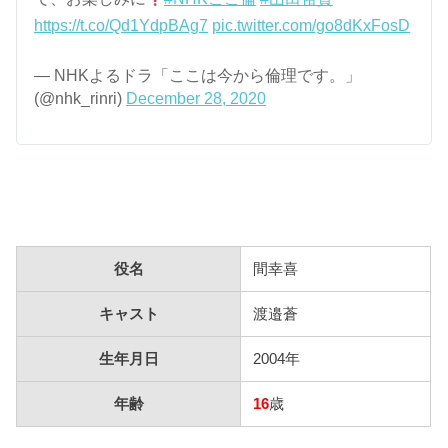
https://t.co/Qd1YdpBAg7
pic.twitter.com/go8dKxFosD
— NHKよるドラ「ここは今から倫理です。」
(@nhk_rinri)
December 28, 2020
役名
間幸喜
キャスト
渡邉蒼
生年月日
2004年
年齢
16
歳