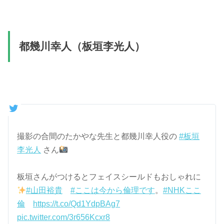
都幾川幸人（板垣李光人）
撮影の合間のたかやな先生と都幾川幸人役の
#板垣
李光人
さん
板垣さんがつけるとフェイスシールドもおしゃれに
#山田裕貴
#ここは今から倫理です
。
#NHKここ
倫
https://t.co/Qd1YdpBAg7
pic.twitter.com/3r656Kcxr8