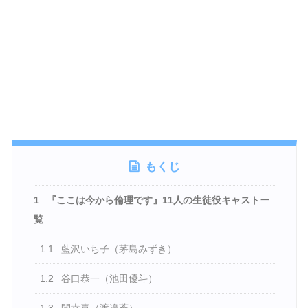
もくじ
1
『ここは今から倫理です』11人の生徒役キャスト一
覧
1.1
藍沢いち子（茅島みずき）
1.2
谷口恭一（池田優斗）