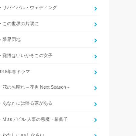
サバイバル・ウェディング
この世界の片隅に
限界団地
覚悟はいいかそこの女子
2018年春ドラマ
花のち晴れ～花男 Next Season～
あなたには帰る家がある
Missデビル 人事の悪魔・椿眞子
わたしに××しなさい