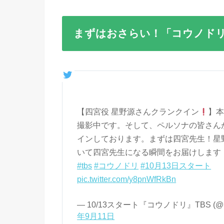
まずはおさらい！「コウノド
【四宮役 星野源さんクランクイン
】本
撮影中です。そして、ペルソナの皆さん
インしております。まずは四宮先生！星
いて四宮先生になる瞬間をお届けします
#tbs
#コウノドリ
#10月13日スタート
pic.twitter.com/y8pnWfRkBn
— 10/13スタート『コウノドリ』TBS (@kou
年9月11日