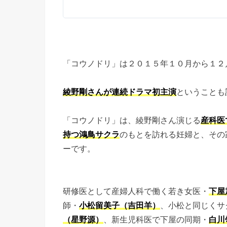
「コウノドリ」は２０１５年１０月から１２
綾野剛さんが連続ドラマ初主演
ということも
「コウノドリ」は、綾野剛さん演じる
産科医
持つ鴻鳥サクラ
のもとを訪れる妊婦と、その
ーです。
研修医として産婦人科で働く若き女医・
下屋
師・
小松留美子（吉田羊）
、小松と同じくサ
（星野源）
、新生児科医で下屋の同期・
白川