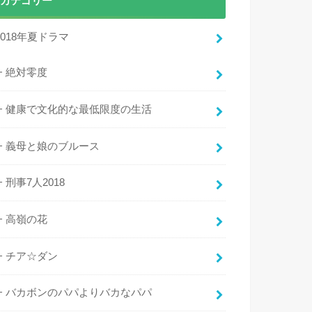
カテゴリー
2018年夏ドラマ
絶対零度
健康で文化的な最低限度の生活
義母と娘のブルース
刑事7人2018
高嶺の花
チア☆ダン
バカボンのパパよりバカなパパ