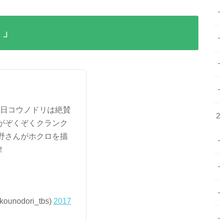
リ」
日コウノドリは絶賛
がぞくぞくクランク
野さんがホクロを描
！
nodori_tbs)
2017