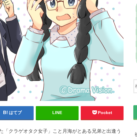
はてブ
LINE
Pocket
た「クラゲオタク女子」こと月海がとある兄弟と出逢う