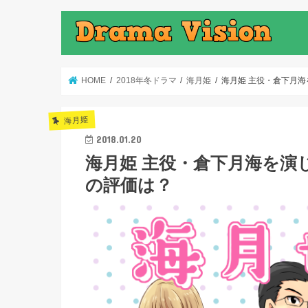
HOME
2018年冬ドラマ
海月姫
海月姫 主役・倉下月
海月姫
2018.01.20
海月姫 主役・倉下月海を演
の評価は？