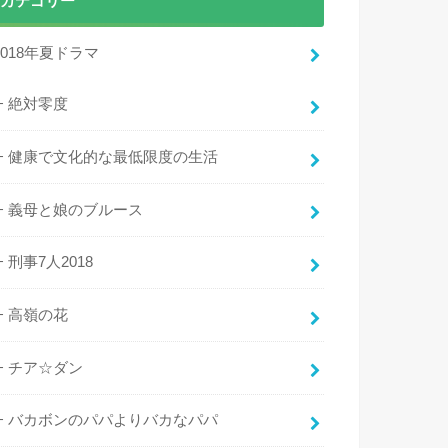
カテゴリー
2018年夏ドラマ
絶対零度
健康で文化的な最低限度の生活
義母と娘のブルース
刑事7人2018
高嶺の花
チア☆ダン
バカボンのパパよりバカなパパ