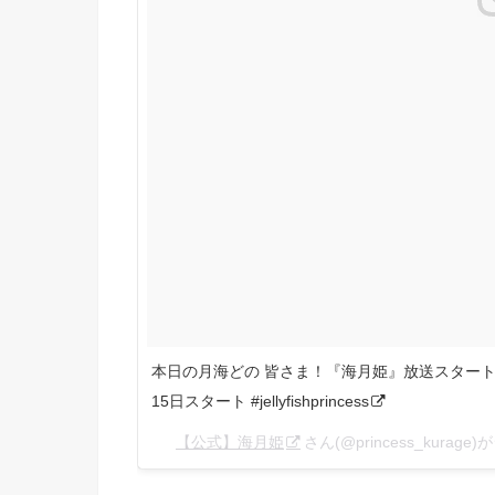
本日の月海どの 皆さま！『海月姫』放送スタートま
15日スタート #jellyfishprincess
【公式】海月姫
さん(@princess_kurag