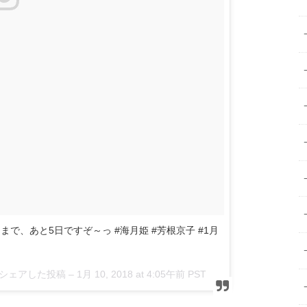
で、あと5日ですぞ～っ #海月姫 #芳根京子 #1月
e)がシェアした投稿 –
1月 10, 2018 at 4:05午前 PST