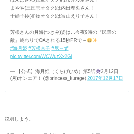
まやや(三国志オタク)は内田理央さん！
千絵子抄(和物オタク)は富山えり子さん！
芳根さんの月海(つきみ)姿は…今夜9時の『民衆の
敵』終わりでOAされる15秒PRで～
#海月姫
#芳根京子
#尼～ず
pic.twitter.com/WCWuzXx2Gi
— 【公式】海月姫（くらげひめ）第5話
2月12日
(月)オンエア！ (@princess_kurage)
2017年12月17日
説明しよう。