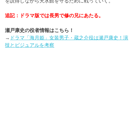
を説得しながら天水館を守るために戦っていく。
追記：ドラマ版では長男で修の兄にあたる。
瀬戸康史の役者情報はこちら！
→
ドラマ「海月姫」女装男子・蔵之介役は瀬戸康史！演
技とビジュアルを考察