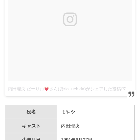
内田理央 だーりお
さん(@rio_uchida)がシェアした投稿
–
12月
役名
まやや
キャスト
内田理央
生年月日
1991年9月27日