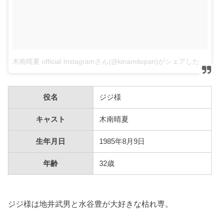
木南晴夏 official Instagramさん(@kinamitopan)がシェアした投稿
役名
ジジ様
キャスト
木南晴夏
生年月日
1985年8月9日
年齢
32歳
ジジ様は地井武男と水谷豊が大好きな枯れ専。