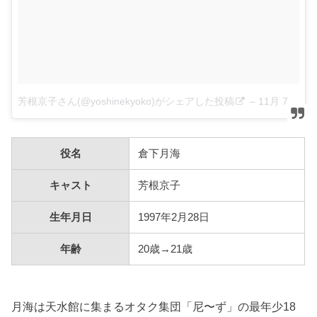
芳根京子さん(@yoshinekyoko)がシェアした投稿
–
11月 7, 2017 at 3:04午前 PST
役名
倉下月海
キャスト
芳根京子
生年月日
1997年2月28日
年齢
20歳→21歳
月海は天水館に集まるオタク集団「尼〜ず」の最年少18