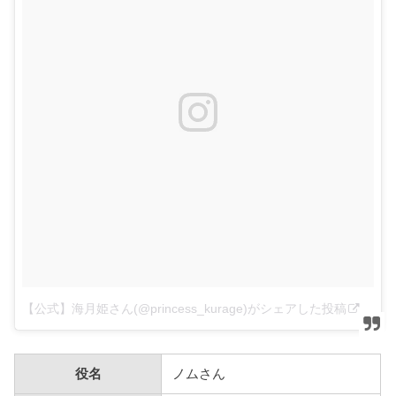
【公式】海月姫さん(@princess_kurage)がシェアした投稿
–
2月
役名
ノムさん