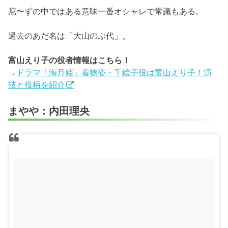
尼〜ずの中ではある意味一番オシャレで常識もある。
過去のあだ名は「大山のぶ代」。
富山えり子の役者情報はこちら！
→
ドラマ「海月姫」着物姿・千絵子役は富山えり子！演
技と役柄を紹介
まやや：内田理央