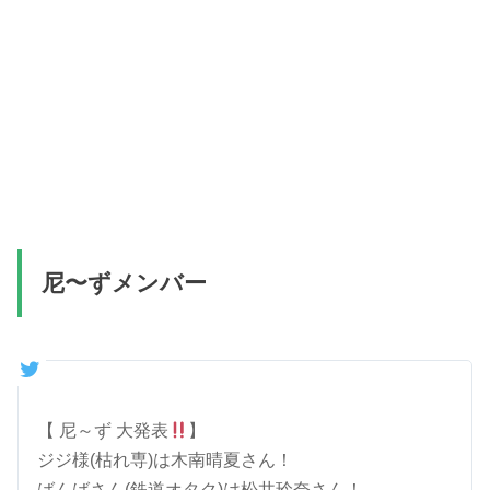
尼〜ずメンバー
【 尼～ず 大発表
】
ジジ様(枯れ専)は木南晴夏さん！
ばんばさん(鉄道オタク)は松井玲奈さん！