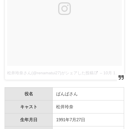
松井玲奈さん(@renamatui27)がシェアした投稿
–
10月 15, 2017 at 6:34午前 PDT
役名
ばんばさん
キャスト
松井玲奈
生年月日
1991年7月27日