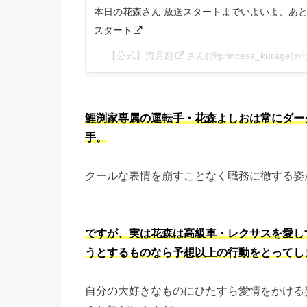
本日の花森さん 放送スタートまでいよいよ、あと4日
スタート
【公式】海月姫
さん(@princess_kurag
鯉渕家専属の運転手・花森よしおは常にダー
手。
クールな表情を崩すことなく職務に徹する姿
ですが、実は花森は高級車・レクサスを愛し
うとするものなら予想以上の行動をとってし
自分の大好きなものにひたすら愛情をかける