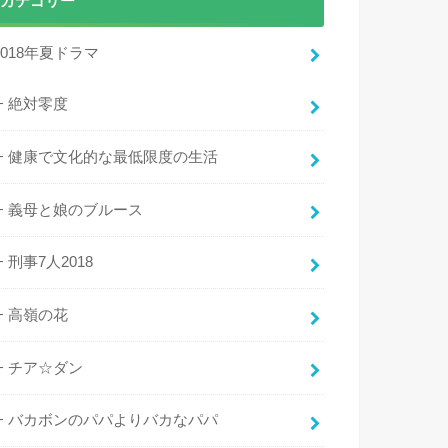
カテゴリー
2018年夏ドラマ
絶対零度
健康で文化的な最低限度の生活
義母と娘のブルース
刑事7人2018
高嶺の花
チア☆ダン
バカボンのパパよりバカなパパ