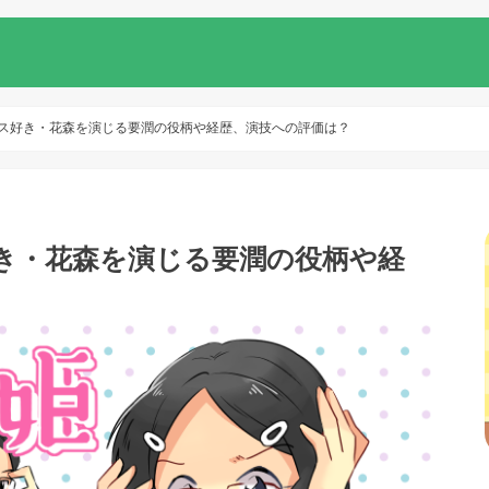
サス好き・花森を演じる要潤の役柄や経歴、演技への評価は？
き・花森を演じる要潤の役柄や経