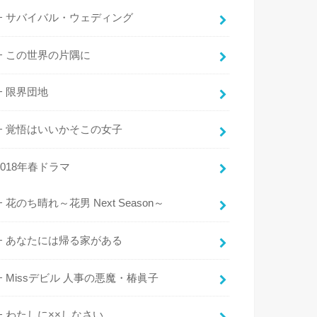
サバイバル・ウェディング
この世界の片隅に
限界団地
覚悟はいいかそこの女子
2018年春ドラマ
花のち晴れ～花男 Next Season～
あなたには帰る家がある
Missデビル 人事の悪魔・椿眞子
わたしに××しなさい