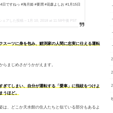
ですねっ #海月姫 #要潤 #花森よしお #1月15日
e)がシェアした投稿 –
1月 10, 2018 at 11:58午後 PST
クスーツに身を包み、鯉渕家の人間に忠実に仕える運転
からまじめさがうかがえます。
すぎてしまい、自分が運転する「愛車」に指紋をつけよ
まうほど。
姿は、どこか天水館の住人たちと似ている部分もあるよ