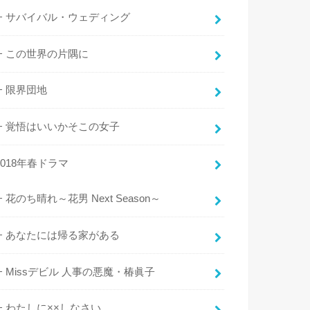
サバイバル・ウェディング
この世界の片隅に
限界団地
覚悟はいいかそこの女子
2018年春ドラマ
花のち晴れ～花男 Next Season～
あなたには帰る家がある
Missデビル 人事の悪魔・椿眞子
わたしに××しなさい