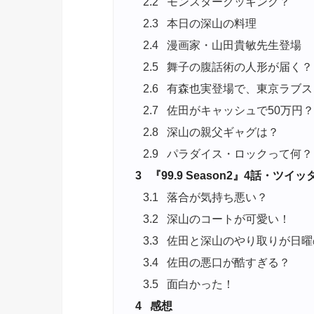
2.2
モンスタークッキング？
2.3
本日の深山の料理
2.4
漫画家・山田貴敏先生登場
2.5
舞子の腹話術の人形が届く？
2.6
有森也実登場で、東京ラブス
2.7
佐田がキャッシュで50万円？
2.8
深山の親父ギャグは？
2.9
パラダイス・ロックって何？
3
『99.9 Season2』4話・ツ
3.1
落合が気持ち悪い？
3.2
深山のコートが可愛い！
3.3
佐田と深山のやり取りが日曜
3.4
佐田の悪口が酷すぎる？
3.5
面白かった！
4
感想