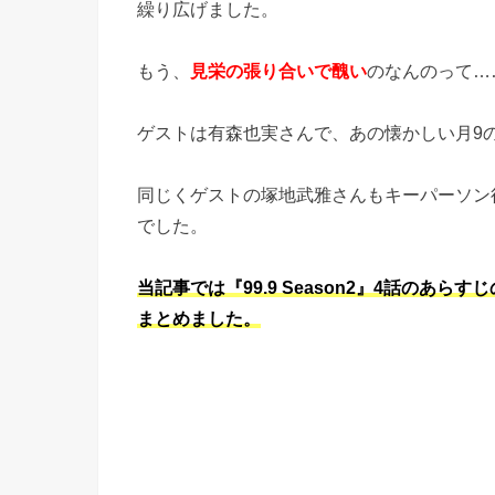
繰り広げました。
もう、
見栄の張り合いで醜い
のなんのって……
ゲストは有森也実さんで、あの懐かしい月9
同じくゲストの塚地武雅さんもキーパーソン
でした。
当記事では『99.9 Season2』4話の
まとめました。