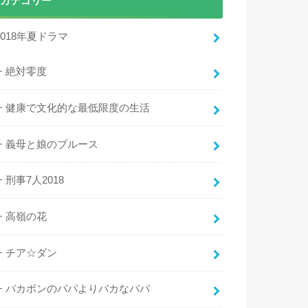
カテゴリー
2018年夏ドラマ
絶対零度
健康で文化的な最低限度の生活
義母と娘のブルース
刑事7人2018
高嶺の花
チア☆ダン
バカボンのパパよりバカなパパ