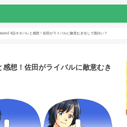
 Season2 4話ネタバレと感想！佐田がライバルに敵意むき出しで面白い？
ネタバレと感想！佐田がライバルに敵意むき