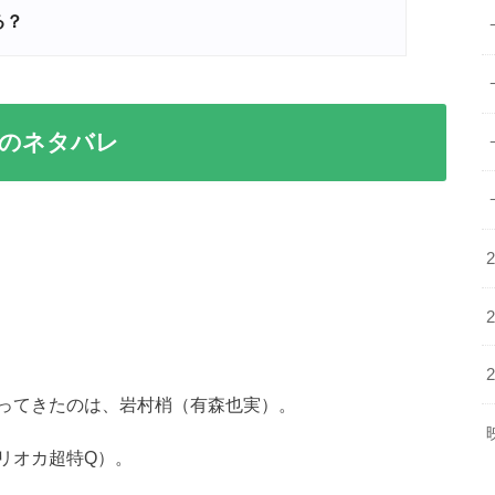
る？
すじのネタバレ
ってきたのは、岩村梢（有森也実）。
リオカ超特Q）。