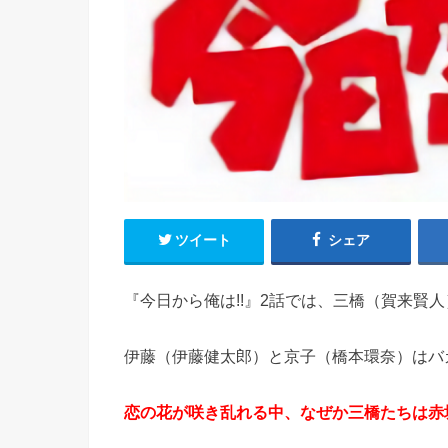
ツイート
シェア
『今日から俺は!!』2話では、三橋（賀来賢
伊藤（伊藤健太郎）と京子（橋本環奈）はバ
恋の花が咲き乱れる中、なぜか三橋たちは赤坂