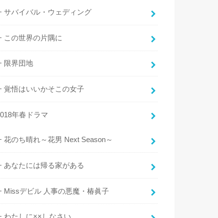
サバイバル・ウェディング
この世界の片隅に
限界団地
覚悟はいいかそこの女子
2018年春ドラマ
花のち晴れ～花男 Next Season～
あなたには帰る家がある
Missデビル 人事の悪魔・椿眞子
わたしに××しなさい