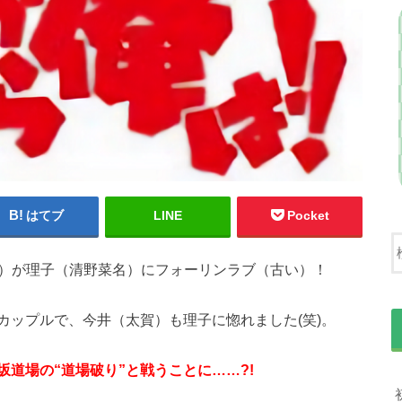
はてブ
LINE
Pocket
人）が理子（清野菜名）にフォーリンラブ（古い）！
カップルで、今井（太賀）も理子に惚れました(笑)。
道場の“道場破り”と戦うことに……?!