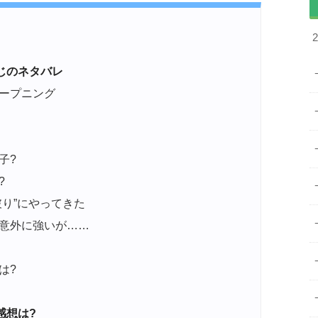
じのネタバレ
ープニング
子?
?
り”にやってきた
意外に強いが……
は?
感想は?