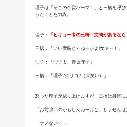
理子は「そこの金髪パーマ！」と三橋を呼び
ったことを力説。
理子：
「ヒキョー者の三橋！文句があるなら
三橋：「いい度胸じゃねーかよ!女ァ～！」
理子：「理子よ、赤坂理子」
三橋：「理子?グリコ?（大笑い）」
怒った理子が蹴り上げますが、三橋は身軽に
「お前強いのかもしんねーけど、しょせんは
「ナメないで!」