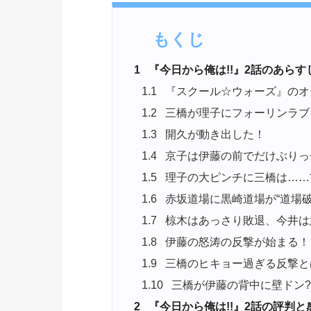
もくじ
1
『今日から俺は!!』2話のあらす
1.1
『スクール☆ウォーズ』のオ
1.2
三橋が理子にフォーリンラブ
1.3
開久が動き出した！
1.4
京子は伊藤の前でだけぶりっ
1.5
理子の大ピンチに三橋は……
1.6
赤坂道場に黒崎道場が“道場破
1.7
椋木はあっさり敗退、今井は
1.8
伊藤の怒涛の反撃が始まる！
1.9
三橋のヒキョー過ぎる反撃と
1.10
三橋が伊藤の背中に壁ドン?
2
『今日から俺は!!』2話の評判と