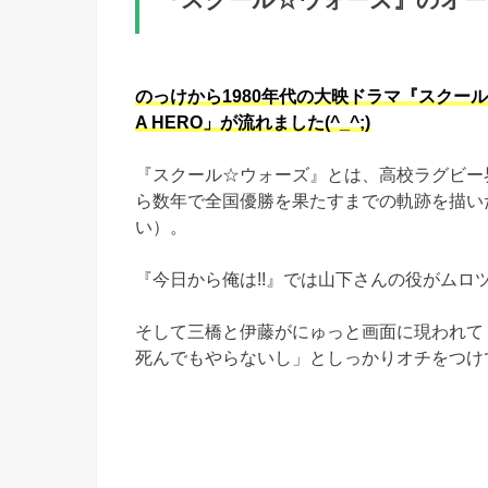
のっけから1980年代の大映ドラマ『スクール☆
A HERO」が流れました(^_^;)
『スクール☆ウォーズ』とは、高校ラグビー
ら数年で全国優勝を果たすまでの軌跡を描い
い）。
『今日から俺は!!』では山下さんの役がムロツ
そして三橋と伊藤がにゅっと画面に現われて
死んでもやらないし」としっかりオチをつけ