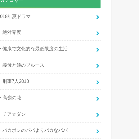
カテゴリー
2018年夏ドラマ
絶対零度
健康で文化的な最低限度の生活
義母と娘のブルース
刑事7人2018
高嶺の花
チア☆ダン
バカボンのパパよりバカなパパ