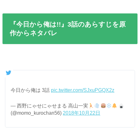
『今日から俺は!!』3話のあらすじを原
作からネタバレ
今日から俺は 3話
pic.twitter.com/SJxuPGQX2z
— 西野にゃせにゃせまる 高山一実
(@momo_kurochan56)
2018年10月22日