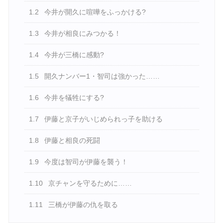
1.2
今井が開久に喧嘩をふっかける?
1.3
今井が相良にみつかる！
1.4
今井が三橋に感動?
1.5
開久ナンバー1・智司は強かった……
1.6
今井を犠牲にする?
1.7
伊藤と京子がいじめられっ子を助ける
1.8
伊藤と相良の死闘
1.9
今度は智司が伊藤を襲う！
1.10
京チャンを守るために……
1.11
三橋が伊藤の仇を取る