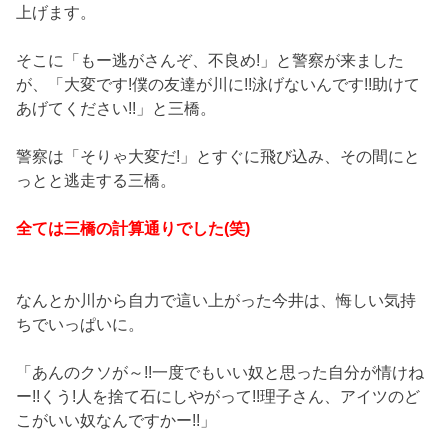
上げます。
そこに「もー逃がさんぞ、不良め!」と警察が来ました
が、「大変です!僕の友達が川に!!泳げないんです!!助けて
あげてください!!」と三橋。
警察は「そりゃ大変だ!」とすぐに飛び込み、その間にと
っとと逃走する三橋。
全ては三橋の計算通りでした(笑)
なんとか川から自力で這い上がった今井は、悔しい気持
ちでいっぱいに。
「あんのクソが～!!一度でもいい奴と思った自分が情けね
ー!!くう!人を捨て石にしやがって!!理子さん、アイツのど
こがいい奴なんですかー!!」