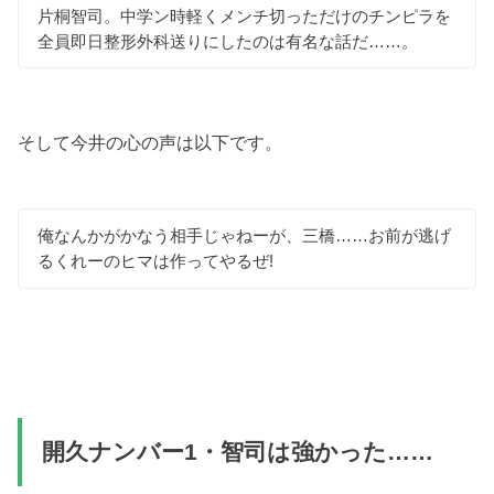
片桐智司。中学ン時軽くメンチ切っただけのチンピラを
全員即日整形外科送りにしたのは有名な話だ……。
そして今井の心の声は以下です。
俺なんかがかなう相手じゃねーが、三橋……お前が逃げ
るくれーのヒマは作ってやるぜ!
開久ナンバー1・智司は強かった……