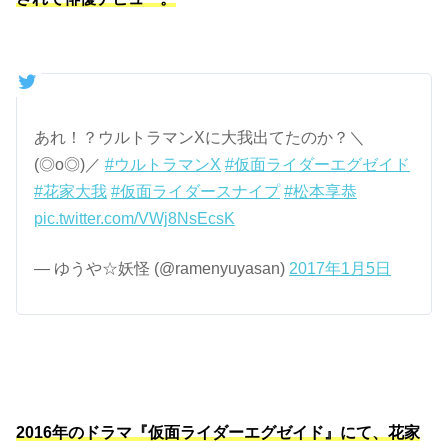
あれ！？ウルトラマンXに大我出てたのか？＼
(◎o◎)／
#ウルトラマンX
#仮面ライダーエグゼイド
#花家大我
#仮面ライダースナイプ
#松本享恭
pic.twitter.com/VWj8NsEcsK
— ゆうや☆妖怪 (@ramenyuyasan)
2017年1月5日
2016年のドラマ『仮面ライダーエグゼイド』にて、花家