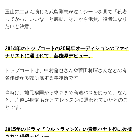
玉山鉄二さん演じる武島剛志が泣くシーンを見て「役者
ってかっこいいな」と感動、そこから俄然、役者になり
たいと決意。
2014年のトップコートの20周年オーディションのファイ
ナリストに選ばれて、芸能界デビュー。
トップコートは、中村倫也さんや菅田将暉さんなどの有
名俳優が多数所属する事務所です。
当時は、地元福岡から東京まで高速バスを使って、なん
と、片道14時間もかけてレッスンに通われていたとのこ
とです。
2015年のドラマ『ウルトラマンX』の貴島ハヤト役に抜擢
されて俳優デビュー。