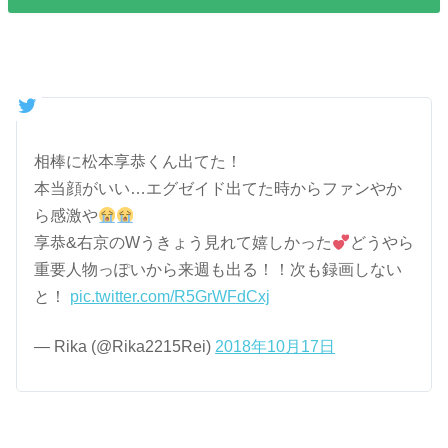
相棒に松本享恭くん出てた！
本当顔がいい…エグゼイド出てた時からファンやか
ら感激や
享恭&右京のWうきょう見れて嬉しかった
どうやら
重要人物っぽいから来週も出る！！次も録画しない
と！
pic.twitter.com/R5GrWFdCxj
— Rika (@Rika2215Rei)
2018年10月17日