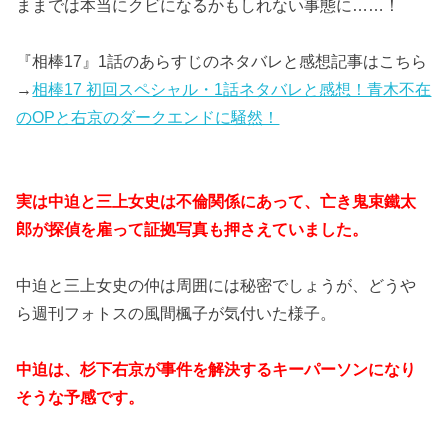
ままでは本当にクビになるかもしれない事態に……！
『相棒17』1話のあらすじのネタバレと感想記事はこちら
→
相棒17 初回スペシャル・1話ネタバレと感想！青木不在
のOPと右京のダークエンドに騒然！
実は中迫と三上女史は不倫関係にあって、亡き鬼束鐵太
郎が探偵を雇って証拠写真も押さえていました。
中迫と三上女史の仲は周囲には秘密でしょうが、どうや
ら週刊フォトスの風間楓子が気付いた様子。
中迫は、杉下右京が事件を解決するキーパーソンになり
そうな予感です。