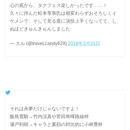
心の底から、タクフェス楽しかったです……！
久々に拝んだ松本享恭氏は相変わらずおそろしくイ
ケメンで、そして見る度に演技上手くなってて、し
ぬほどきゅんきゅんしました
— エル (@traveLcandy629)
2018年3月31日
それは永夢だけじゃないですよ！
飯島寛騎→竹内涼真や菅田将暉路線枠
瀬戸利樹→キャラと素顔の対比的に小林豊枠