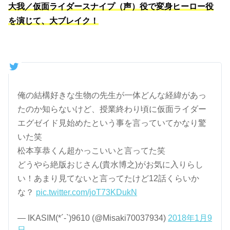
大我／仮面ライダースナイプ（声）役で変身ヒーロー役
を演じて、大ブレイク！
俺の結構好きな生物の先生が一体どんな経緯があっ
たのか知らないけど、授業終わり頃に仮面ライダー
エグゼイド見始めたという事を言っていてかなり驚
いた笑
松本享恭くん超かっこいいと言ってた笑
どうやら絶版おじさん(貴水博之)がお気に入りらし
い！あまり見てないと言ってたけど12話くらいか
な？
pic.twitter.com/joT73KDukN
— IKASIM(*´-`)9610 (@Misaki70037934)
2018年1月9
日