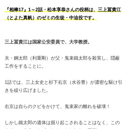
『相棒17』1～2話・松本享恭さんの役柄は、三上冨貴江
（とよた真帆）のゼミの生徒・中迫役です。
三上冨貴江は国家公安委員で、大学教授。
夫・鋼太郎（利重剛）が父・鬼束鐵太郎を殺害し、隠蔽
工作をすることに。
1話では、三上女史と杉下右京（水谷豊）が濃密な駆け引
きを繰り広げました。
右京は自らのクビをかけて、鬼束家の離れを破壊！
しかし鐵太郎の遺体は掘り起こされることはなく、この