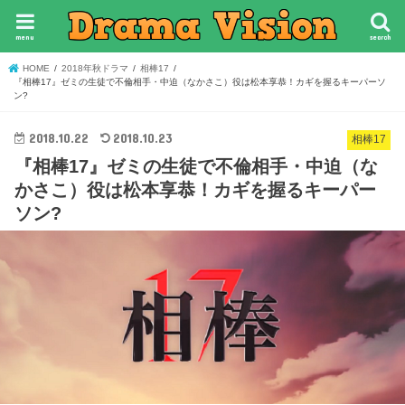
menu
search
HOME
2018年秋ドラマ
相棒17
『相棒17』ゼミの生徒で不倫相手・中迫（なかさこ）役は松本享恭！カギを握るキーパーソ
ン?
2018.10.22
2018.10.23
相棒17
『相棒17』ゼミの生徒で不倫相手・中迫（な
かさこ）役は松本享恭！カギを握るキーパー
ソン?