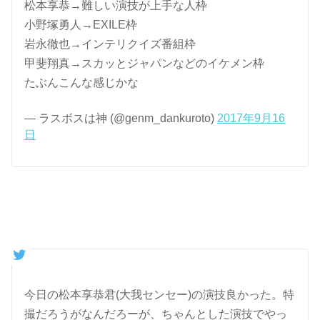
松本享恭→難しい演技が上手な人枠
小野塚勇人→EXILE枠
岩永徹也→インテリクイズ番組枠
甲斐翔真→スカッとジャパンなどのイケメン枠
たぶんこんな感じかな
— ラスボスは神 (@genm_dankuroto)
2017年9月16
日
今日の松本享恭君(大我センセー)の演技良かった。特
撮だろうがなんだろーが、ちゃんとした演技でやっ