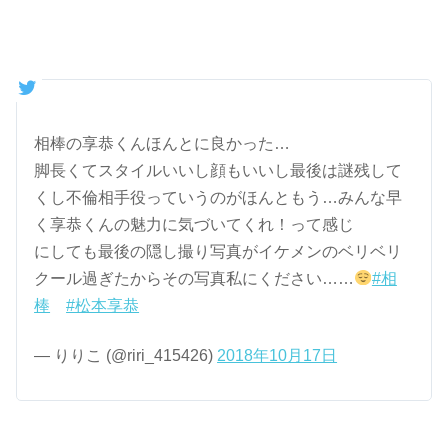
相棒の享恭くんほんとに良かった…
脚長くてスタイルいいし顔もいいし最後は謎残して
くし不倫相手役っていうのがほんともう…みんな早
く享恭くんの魅力に気づいてくれ！って感じ
にしても最後の隠し撮り写真がイケメンのベリベリ
クール過ぎたからその写真私にください……
#相
棒
#松本享恭
— りりこ (@riri_415426)
2018年10月17日