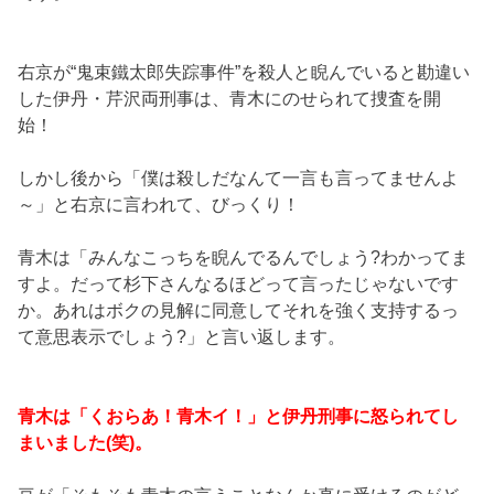
右京が“鬼束鐵太郎失踪事件”を殺人と睨んでいると勘違い
した伊丹・芹沢両刑事は、青木にのせられて捜査を開
始！
しかし後から「僕は殺しだなんて一言も言ってませんよ
～」と右京に言われて、びっくり！
青木は「みんなこっちを睨んでるんでしょう?わかってま
すよ。だって杉下さんなるほどって言ったじゃないです
か。あれはボクの見解に同意してそれを強く支持するっ
て意思表示でしょう?」と言い返します。
青木は「くおらあ！青木イ！」と伊丹刑事に怒られてし
まいました(笑)。