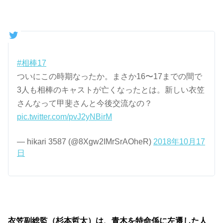
#相棒17
ついにこの時期なったか。まさか16〜17までの間で
3人も相棒のキャストが亡くなったとは。新しい衣笠
さんなって甲斐さんと今後交流なの？
pic.twitter.com/pvJ2yNBirM
— hikari 3587 (@8Xgw2IMrSrAOheR)
2018年10月17
日
衣笠副総監（杉本哲太）は、青木を特命係に左遷した人