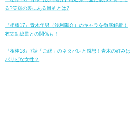
る?笑顔の裏にある目的とは?
『相棒17』青木年男（浅利陽介）のキャラを徹底解析！
衣笠副総監との関係も！
『相棒18』7話「ご縁」のネタバレと感想！青木の好みは
パリピな女性？