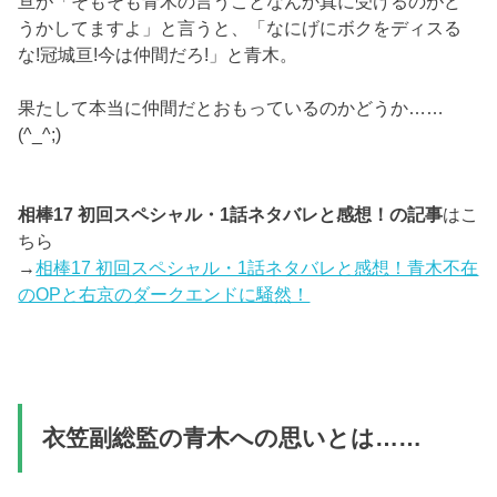
亘が「そもそも青木の言うことなんか真に受けるのがど
うかしてますよ」と言うと、「なにげにボクをディスる
な!冠城亘!今は仲間だろ!」と青木。
果たして本当に仲間だとおもっているのかどうか……
(^_^;)
相棒17 初回スペシャル・1話ネタバレと感想！の記事
はこ
ちら
→
相棒17 初回スペシャル・1話ネタバレと感想！青木不在
のOPと右京のダークエンドに騒然！
衣笠副総監の青木への思いとは……