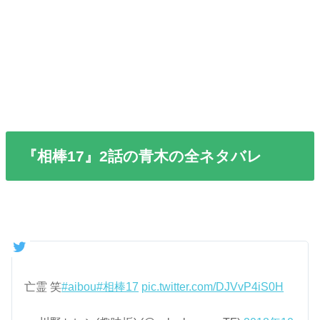
『相棒17』2話の青木の全ネタバレ
亡霊 笑
#aibou
#相棒17
pic.twitter.com/DJVvP4iS0H