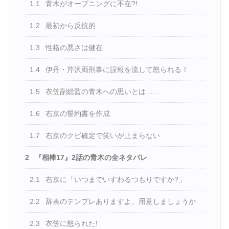
1.1
青木がオープニングに不在?!
1.2
最初から反抗的
1.3
性格の悪さは健在
1.4
伊丹・芹沢両刑事に誤報を流して怒られる！
1.5
衣笠副総監の青木への思いとは……
1.6
右京の誓約書を作成
1.7
右京のクビ確定で笑いが止まらない
2
『相棒17』2話の青木の全ネタバレ
2.1
右京に「いつまでいすわるつもりですか?」
2.2
辞表のテンプレありますよ、用意しましょうか
2.3
衣笠に怒られた!