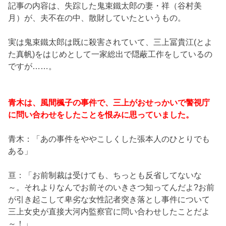
記事の内容は、失踪した鬼束鐵太郎の妻・祥（谷村美
月）が、夫不在の中、散財していたというもの。
実は鬼束鐵太郎は既に殺害されていて、三上冨貴江(とよ
た真帆)をはじめとして一家総出で隠蔽工作をしているの
ですが……。
青木は、風間楓子の事件で、三上がおせっかいで警視庁
に問い合わせをしたことを恨みに思っていました。
青木：「あの事件をややこしくした張本人のひとりでも
ある」
亘：「お前制裁は受けても、ちっとも反省してないな
～。それよりなんでお前そのいきさつ知ってんだよ?お前
が引き起こして卑劣な女性記者突き落とし事件について
三上女史が直接大河内監察官に問い合わせしたことだよ
～！」