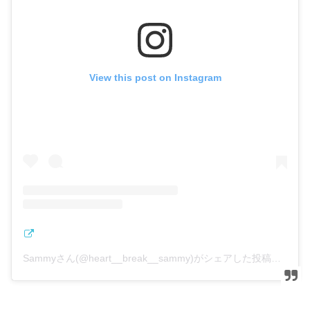
View this post on Instagram
Sammyさん(@heart__break__sammy)がシェアした投稿
–
20