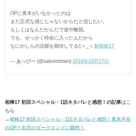
OPに青木がいなかったのは
まだ正式な感じじゃないからだと信じたい。
もしくはなんだかんだで途中離脱。
でも、せっかく特命に入ったんだから
なにかしらの活躍を期待してる(;＞_＜;)
#相棒17
— あっぴー (@sakuroiimen)
2018年10月17日
相棒17 初回スペシャル・1話ネタバレと感想！の記事
はこ
ちら
→
相棒17 初回スペシャル・1話ネタバレと感想！青木不在
のOPと右京のダークエンドに騒然！