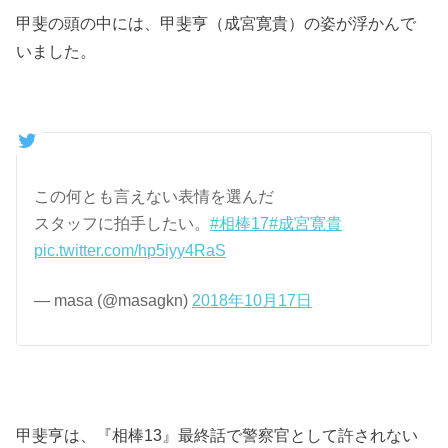
甲斐の頭の中には、甲斐亨（成宮寛貴）の姿が浮かんで
いました。
この何とも言えない表情を選んだ
スタッフに拍手したい。
#相棒17
#成宮寛貴
pic.twitter.com/hp5iyy4RaS
— masa (@masagkn)
2018年10月17日
甲斐亨は、『相棒13』最終話で警察官として許されない