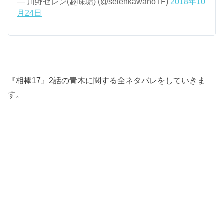
— 川野セレン(趣味垢) (@selenkawanoTF)
2018年10
月24日
『相棒17』2話の青木に関する全ネタバレをしていきま
す。