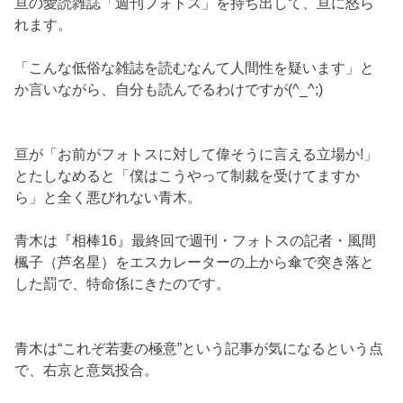
亘の愛読雑誌「週刊フォトス」を持ち出して、亘に怒ら
れます。
「こんな低俗な雑誌を読むなんて人間性を疑います」と
か言いながら、自分も読んでるわけですが(^_^;)
亘が「お前がフォトスに対して偉そうに言える立場か!」
とたしなめると「僕はこうやって制裁を受けてますか
ら」と全く悪びれない青木。
青木は『相棒16』最終回で週刊・フォトスの記者・風間
楓子（芦名星）をエスカレーターの上から傘で突き落と
した罰で、特命係にきたのです。
青木は“これぞ若妻の極意”という記事が気になるという点
で、右京と意気投合。