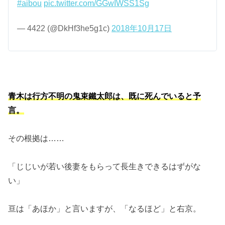
#aibou
pic.twitter.com/GGwIWSS1Sg
— 4422 (@DkHf3he5g1c)
2018年10月17日
青木は行方不明の鬼束鐵太郎は、既に死んでいると予
言。
その根拠は……
「じじいが若い後妻をもらって長生きできるはずがな
い」
亘は「あほか」と言いますが、「なるほど」と右京。