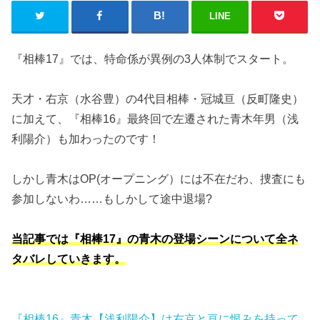
LINE
『相棒17』では、特命係が異例の3人体制でスタート。
天才・右京（水谷豊）の4代目相棒・冠城亘（反町隆史）
に加えて、『相棒16』最終回で左遷された青木年男（浅
利陽介）も加わったのです！
しかし青木はOP(オープニング）には不在だわ、捜査にも
参加しないわ……もしかして途中退場?
当記事では『相棒17』の青木の登場シーンについて全ネ
タバレしていきます。
『相棒16』青木【浅利陽介】は右京と亘に恨みを持って