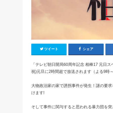
ツイート
シェア
「テレビ朝日開局60周年記念 相棒17 元日ス
祝)元旦に2時間超で放送されます（よる9時～
大物政治家の家で誘拐事件が発生！謎の要求
けます!
そして事件に関与すると思われる暴力団を突