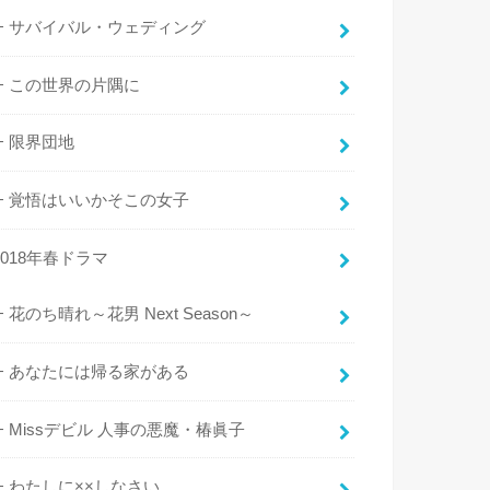
サバイバル・ウェディング
この世界の片隅に
限界団地
覚悟はいいかそこの女子
2018年春ドラマ
花のち晴れ～花男 Next Season～
あなたには帰る家がある
Missデビル 人事の悪魔・椿眞子
わたしに××しなさい