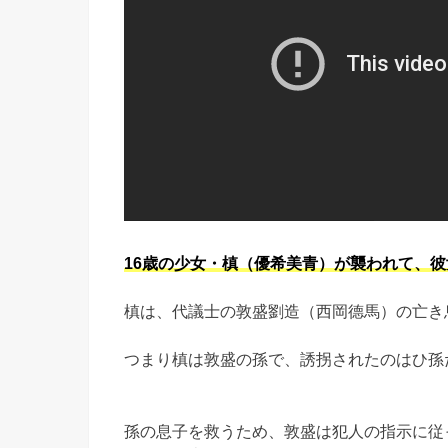
16歳の少女・槙（優希美青）が襲われて、
槙は、代議士の敦盛劉造（西岡德馬）の亡き
つまり槙は敦盛の孫で、誘拐されたのはひ孫
孫の息子を救うため、敦盛は犯人の指示に従