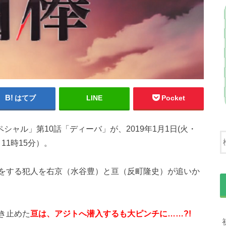
はてブ
LINE
Pocket
ペシャル」第10話「ディーバ」が、2019年1月1日(火・
11時15分）。
をする犯人を右京（水谷豊）と亘（反町隆史）が追いか
き止めた
亘は、アジトへ潜入するも大ピンチに……?!