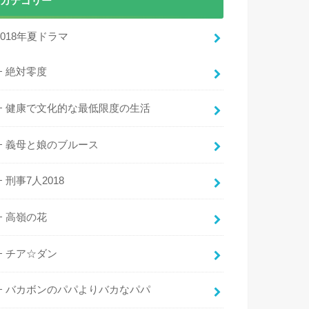
カテゴリー
2018年夏ドラマ
絶対零度
健康で文化的な最低限度の生活
義母と娘のブルース
刑事7人2018
高嶺の花
チア☆ダン
バカボンのパパよりバカなパパ