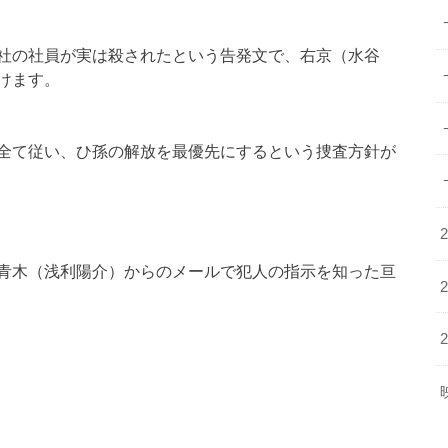
社の社員が実は殺されたという告発文で、右京（水谷
けます。
全て従い、ひ孫の解放を最優先にするという捜査方針が
青木（浅利陽介）からのメールで犯人の指示を知った亘