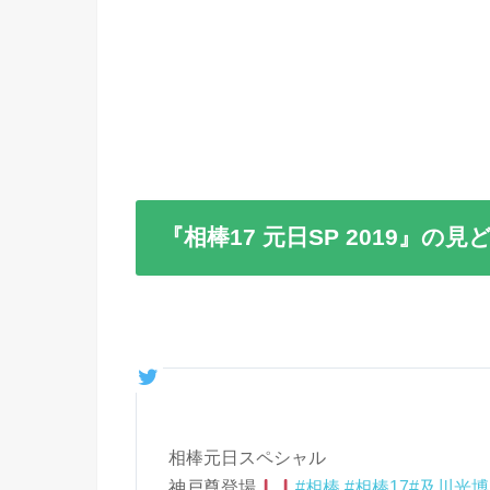
『相棒17 元日SP 2019』の見
相棒元日スペシャル
神戸尊登場
#相棒
#相棒17
#及川光博