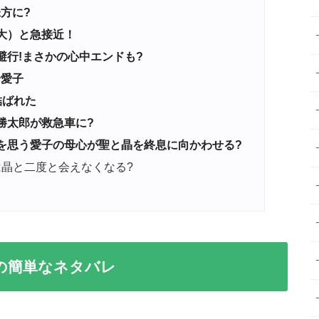
方に?
大）と急接近！
避行!まさかの心中エンドも?
岩愛子
結ばれた
勝太郎が救急車に?
を思う愛子の母心が聖と晶を終息に向かわせる?
晶と二度と会えなくなる?
の簡単なネタバレ