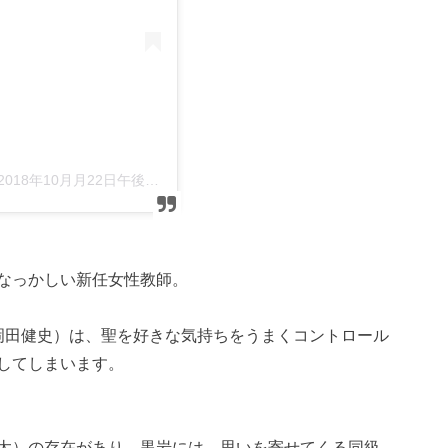
2018年10月月22日午後4時29分PDT
なっかしい新任女性教師。
岡田健史）は、聖を好きな気持ちをうまくコントロール
してしまいます。
太）の存在があり、黒岩には、思いを寄せてくる同級