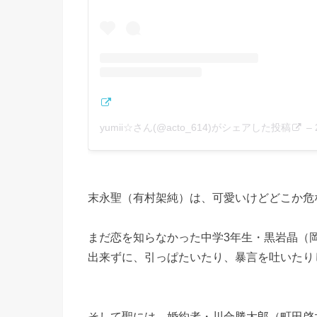
yumii☆さん(@acto_614)がシェアした投稿
–
末永聖（有村架純）は、可愛いけどどこか危
まだ恋を知らなかった中学3年生・黒岩晶（
出来ずに、引っぱたいたり、暴言を吐いたり
そして聖には、婚約者・川合勝太郎（町田啓