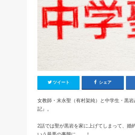
ツイート
シェア
女教師・末永聖（有村架純）と中学生・黒岩
記』。
2話では聖が黒岩を家に上げてしまって、婚
いう最悪の事態に……！