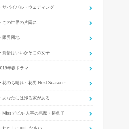
サバイバル・ウェディング
この世界の片隅に
限界団地
覚悟はいいかそこの女子
2018年春ドラマ
花のち晴れ～花男 Next Season～
あなたには帰る家がある
Missデビル 人事の悪魔・椿眞子
わたしに××しなさい