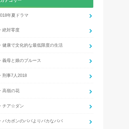
カテゴリー
2018年夏ドラマ
絶対零度
健康で文化的な最低限度の生活
義母と娘のブルース
刑事7人2018
高嶺の花
チア☆ダン
バカボンのパパよりバカなパパ