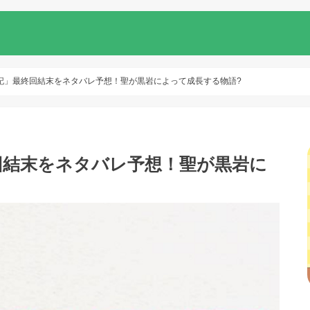
記」最終回結末をネタバレ予想！聖が黒岩によって成長する物語?
回結末をネタバレ予想！聖が黒岩に