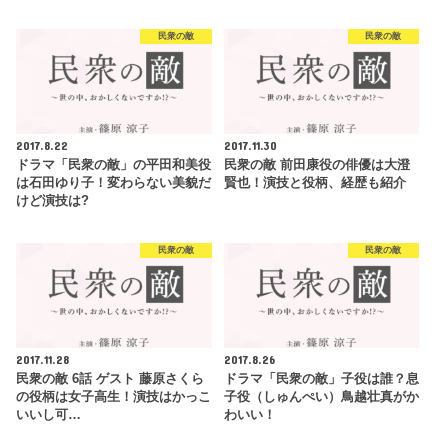
民衆の敵
民衆の敵
2017.8.22
2017.11.30
ドラマ「民衆の敵」の平田和美役
民衆の敵 前田康役の俳優は大澄
は石田ゆり子！変わらない美貌だ
賢也！演技と役柄、経歴も紹介
けど演技は?
民衆の敵
民衆の敵
2017.11.28
2017.8.26
民衆の敵 6話 ゲスト 藤原さくら
ドラマ「民衆の敵」子役は誰？息
の役柄は女子高生！演技はかっこ
子役（しゅんぺい）鳥越壮真がか
いいし可…
わいい！