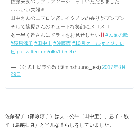
佐藤夫妻のラブラブツーショットいただきました
♡♡いい夫婦☺︎
田中さんのエプロン姿にイクメンの香りがプンプン
そして篠原さんのキュートな笑顔にメロメロ
あー早く皆さんにドラマをお見せしたい
#民衆の敵
#篠原涼子
#田中圭
#佐藤家
#10月クール
#フジテレ
ビ
pic.twitter.com/oIkVLb5Db7
— 【公式】民衆の敵 (@minshuuno_teki)
2017年8月
29日
佐藤智子（篠原涼子）は夫・公平（田中圭）、息子・駿
平（鳥越壮真）と平凡な暮らしをしていました。