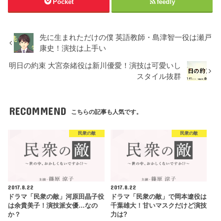
Pocket
feedly
先に生まれただけの僕 英語教師・島津智一役は瀬戸
康史！演技は上手い
明日の約束 大宮奈緒役は新川優愛！演技は可愛いし
スタイル抜群
RECOMMEND
こちらの記事も人気です。
民衆の敵
民衆の敵
2017.8.22
2017.8.22
ドラマ「民衆の敵」河原田晶子役
ドラマ「民衆の敵」で岡本遼役は
は余貴美子！演技派女優…なの
千葉雄大！甘いマスクだけど演技
か？
力は?