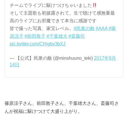
チームでライブに駆けつけちゃいました
そして主題歌も初披露されて、生で聴けて感無量最
高のライブにお邪魔できて本当に感謝です
皆で撮った写真、家宝レベル。
#民衆の敵
#AAA
#篠
原涼子
#前田敦子
#千葉雄大
#斎藤司
pic.twitter.com/CHjgbv3bXJ
— 【公式】民衆の敵 (@minshuuno_teki)
2017年9月
14日
篠原涼子さん、前田敦子さん、千葉雄大さん、斎藤司さ
んが祝福に駆けつけて大盛り上がり。