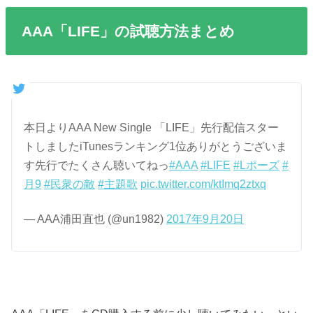
AAA「LIFE」の試聴方法まとめ
本日よりAAA New Single 「LIFE」先行配信スター
トしましたiTunesランキング1位ありがとうございま
す先行でたくさん聴いてねっ
#AAA
#LIFE
#Lポーズ
#
月9
#民衆の敵
#主題歌
pic.twitter.com/ktImq2ztxq
— AAA浦田直也 (@un1982)
2017年9月20日