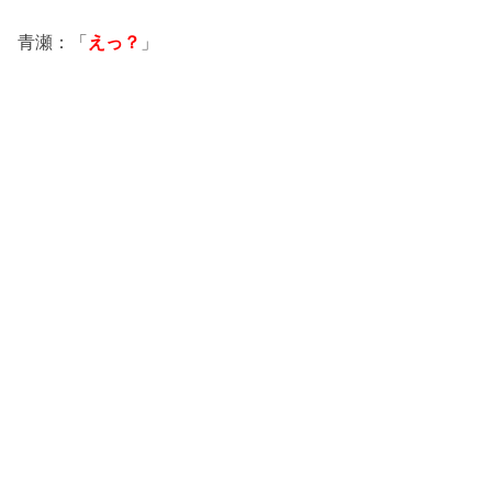
青瀬：「
えっ？
」