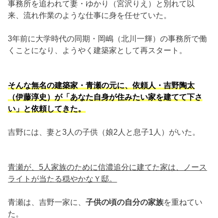
事務所を追われて妻・ゆかり（宮沢りえ）と別れて以
来、流れ作業のような仕事に身を任せていた。
3年前に大学時代の同期・岡嶋（北川一輝）の事務所で働
くことになり、ようやく建築家として再スタート。
そんな無名の建築家・青瀬の元に、依頼人・吉野陶太
（伊藤淳史）が「あなた自身が住みたい家を建てて下さ
い」と依頼してきた。
吉野には、妻と3人の子供（娘2人と息子1人）がいた。
青瀬が、5人家族のために信濃追分に建てた家は、ノース
ライトが当たる穏やかなＹ邸。
青瀬は、吉野一家に、
子供の頃の自分の家族
を重ねてい
た。