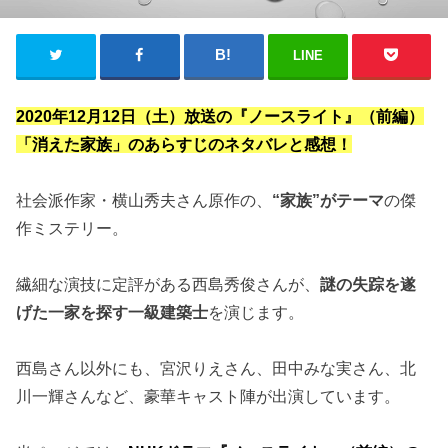
LINE
2020年12月12日（土）放送の『ノースライト』（前編）
「消えた家族」のあらすじのネタバレと感想！
社会派作家・横山秀夫さん原作の、
“家族”がテーマ
の傑
作ミステリー。
繊細な演技に定評がある西島秀俊さんが、
謎の失踪を遂
げた一家を探す一級建築士
を演じます。
西島さん以外にも、宮沢りえさん、田中みな実さん、北
川一輝さんなど、豪華キャスト陣が出演しています。