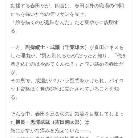
動揺する春田だが、四宮は、春田以外の職場の仲間
たちを描いた他のデッサンを見せ、
「絵を描くのが趣味なんだ」だと爽やかに説明す
る。
一方、
副操縦士・成瀬（千葉雄大）
が春田にキスを
した理由が、“男と別れるため”だったと知り、「俺を
巻き込むのはやめてくんね？」と問い詰める春田だ
が、
その裏で、成瀬がパワハラ疑惑をかけられ、パイロ
ット資格はく奪の窮地に立たされていることを知
る。
そんな中、春田を巡る恋の乱気流を目撃してしまっ
た
機長・黒澤武蔵（吉田鋼太郎）
は
胸にかすかな痛みを抱えていた――。