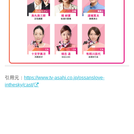
引用元：
https://www.tv-asahi.co.jp/ossanslove-
inthesky/cast/