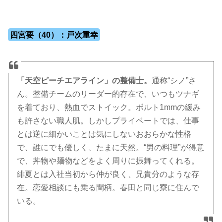
四宮要（40）：戸次重幸
「天空ピーチエアライン」の整備士。
通称“シノ”さ
ん。整備チームのリーダー的存在で、いつもツナギ
を着ており、熱血でストイック。ボルト1mmの緩み
も許さない職人肌。しかしプライベートでは、仕事
とは逆に細かいことは気にしないおおらかな性格
で、誰にでも優しく、たまに天然。“男の料理”が得意
で、丼物や麺物などをよく周りに振舞ってくれる。
緋夏とは入社当初から仲が良く、兄貴分のような存
在。恋愛相談にも乗る間柄。春田と同じ寮に住んで
いる。