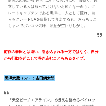
前職の経験から“仲間”に対する思いは人一倍強く、孤
立している人は放っておけないお節介な一面も。グ
レートキャプテンである黒澤に、人として憧れ、自
らもグレートCAを目指して奔走するも、おっちょこ
ちょいでポンコツ気味、熱意が空回りしがち。
前作の春田とは違い、巻き込まれる一方ではなく、自分
から行動を起こして巻き込むこともあるタイプ。
黒澤武蔵（57）：吉田鋼太郎
「天空ピーチエアライン」で機長を務めるパイロッ