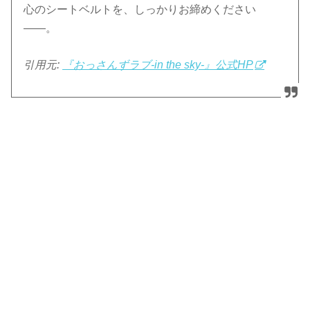
心のシートベルトを、しっかりお締めください
――。
引用元:
『おっさんずラブ-in the sky-』公式HP