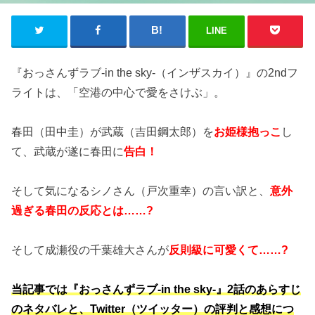
LINE
『おっさんずラブ-in the sky-（インザスカイ）』の2ndフ
ライトは、「空港の中心で愛をさけぶ」。
春田（田中圭）が武蔵（吉田鋼太郎）を
お姫様抱っこ
し
て、武蔵が遂に春田に
告白！
そして気になるシノさん（戸次重幸）の言い訳と、
意外
過ぎる春田の反応とは……?
そして成瀬役の千葉雄大さんが
反則級に可愛くて……?
当記事では『おっさんずラブ-in the sky-』2話のあらすじ
のネタバレと、Twitter（ツイッター）の評判と感想につ