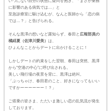
いつにない自分の状態に疑問を抱き、「まさか乗務
に影響のある病気では…」と
至急診療室に駆け込むが、なんと医師から「恋の病
では…？」と告げられる。
そんな黒澤の想いなど露知らず、春田と
広報部員の
橘緋夏（佐津川愛美）
は、
ひょんなことからデートに出かけることに！
しかしデートの約束をした翌朝、春田は突然、黒澤
から“空港の中心”に呼び出される。
美しい飛行場の夜景を背に、黒澤は絶叫。
「ぶっちゃけ、春田君のこと、好きになってもいい
ですかーーーーーー！？」
ご搭乗の皆さま、ただいま激しい恋の乱気流が発生
しております。