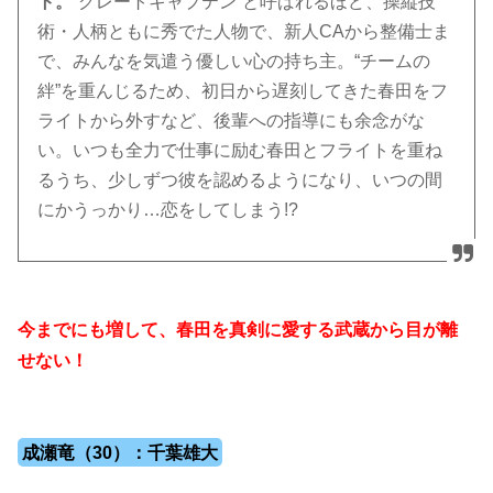
ト。
“グレートキャプテン”と呼ばれるほど、操縦技
術・人柄ともに秀でた人物で、新人CAから整備士ま
で、みんなを気遣う優しい心の持ち主。“チームの
絆”を重んじるため、初日から遅刻してきた春田をフ
ライトから外すなど、後輩への指導にも余念がな
い。いつも全力で仕事に励む春田とフライトを重ね
るうち、少しずつ彼を認めるようになり、いつの間
にかうっかり…恋をしてしまう!?
今までにも増して、春田を真剣に愛する武蔵から目が離
せない！
成瀬竜（30）：千葉雄大