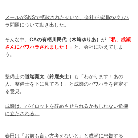
メールがSNSで拡散されたせいで、会社が成瀬のパワハ
ラ問題について動き出した。
そんな中、
CAの有栖川民代（木﨑ゆりあ）
が
「私、成瀬
さんにパワハラされました！」
と、会社に訴えてしま
う。
整備士の
道端寛太（鈴鹿央士）
も「わかります！あの
人、整備士を下に見てる！」と成瀬のパワハラを肯定す
る意見。
成瀬は、パイロットを辞めさせられるかもしれない危機
に立たされる。
春田は「お前も言い方考えないと」と成瀬に忠告する