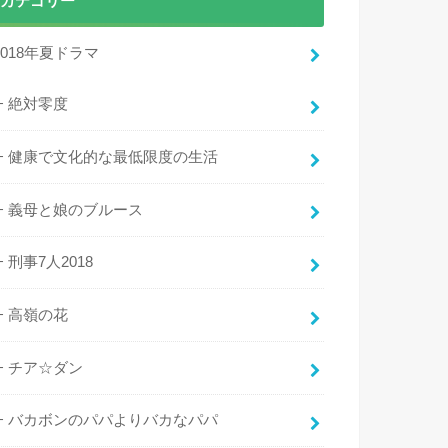
カテゴリー
2018年夏ドラマ
絶対零度
健康で文化的な最低限度の生活
義母と娘のブルース
刑事7人2018
高嶺の花
チア☆ダン
バカボンのパパよりバカなパパ