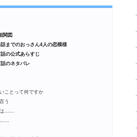
』相関図
y-』6話までのおっさん4人の恋模様
-』7話の公式あらすじ
-』7話のネタバレ
）
いことって何ですか
言う
は……
……