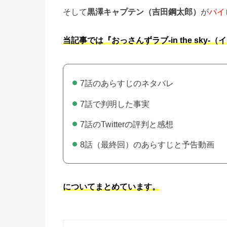
そして
黒澤キャプテン（吉田鋼太郎）
が
パイ
当記事では『おっさんずラブ-in the sky-
7話のあらすじのネタバレ
7話で判明した事実
7話のTwitterの評判と感想
8話（最終回）のあらすじと予告動画
についてまとめています。