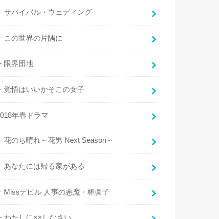
サバイバル・ウェディング
この世界の片隅に
限界団地
覚悟はいいかそこの女子
2018年春ドラマ
花のち晴れ～花男 Next Season～
あなたには帰る家がある
Missデビル 人事の悪魔・椿眞子
わたしに××しなさい