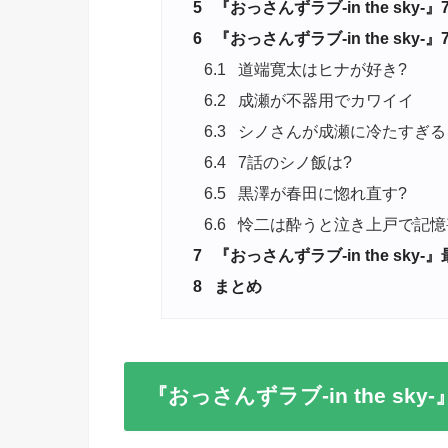
5
『おっさんずラブ-in the sky
6
『おっさんずラブ-in the sky-』
6.1
道端寛太はヒナが好き?
6.2
成瀬が不器用でカワイイ
6.3
シノさんが成瀬に冷たすぎる
6.4
7話のシノ飯は?
6.5
黒澤が春田に惚れ直す?
6.6
怜二は酔うと泣き上戸で記憶
7
『おっさんずラブ-in the sk
8
まとめ
『おっさんずラブ-in the sky