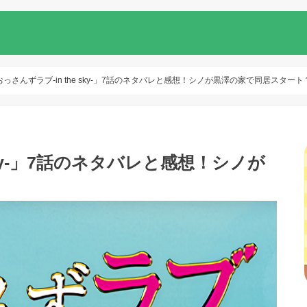
おっさんずラブ-in the sky-」7話のネタバレと感想！シノが黒澤の家で同居スタート
 sky-」7話のネタバレと感想！シノが