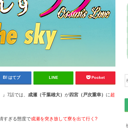
はてブ
LINE
Pocket
イ）』7話では、
成瀬（千葉雄大）
が
四宮（戸次重幸）
に
超
情すぎる態度で
成瀬を突き放して寮を出て行く?