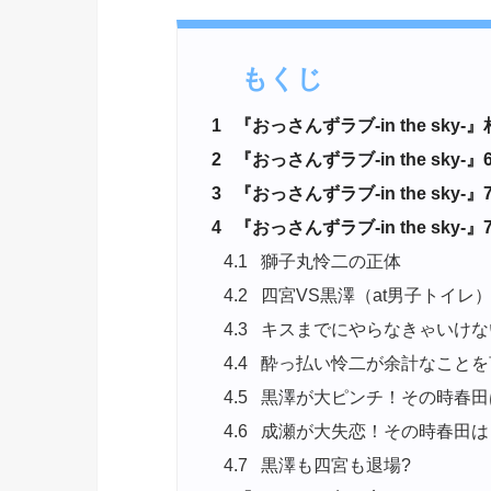
もくじ
1
『おっさんずラブ-in the sky-
2
『おっさんずラブ-in the sk
3
『おっさんずラブ-in the sky
4
『おっさんずラブ-in the sky
4.1
獅子丸怜二の正体
4.2
四宮VS黒澤（at男子トイレ
4.3
キスまでにやらなきゃいけな
4.4
酔っ払い怜二が余計なことを
4.5
黒澤が大ピンチ！その時春田
4.6
成瀬が大失恋！その時春田は
4.7
黒澤も四宮も退場?