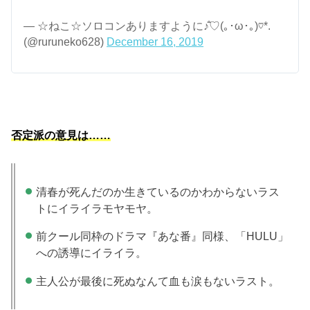
— ☆ねこ☆ソロコンありますように♪̊̈♡(｡･ω･｡)♡*.
(@ruruneko628)
December 16, 2019
否定派の意見は……
清春が死んだのか生きているのかわからないラス
トにイライラモヤモヤ。
前クール同枠のドラマ『あな番』同様、「HULU」
への誘導にイライラ。
主人公が最後に死ぬなんて血も涙もないラスト。