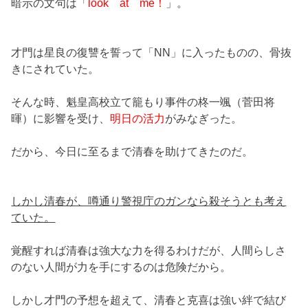
暗示の文句は「
look at me！
」。
才門は星良の復讐を誓って「NN」に入ったものの、骨抜
きにされていた。
そんな時、魁皇高校立て籠もり事件の柊一颯（菅田将
暉）に影響を受け、
明日の活力
がみなぎった。
だから、今日に至るまで清春を助けてきたのだ。
しかし清春が、噂通り警視庁のガンなら殺そうとも考え
ていた。
覚醒すれば清春は強大な力を得るわけだが、人間らしさ
のない人間が力を手にするのは危険だから。
しかし才門の予想を超えて、清春と克喜は強い絆で結び