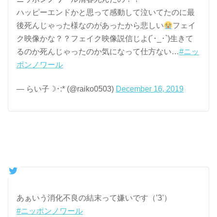
ハッピーエンドかと思って感動して泣いてたのに最
後死んじゃった様なのがあったから悲しい
フェイ
ク映像かな？？フェイク映像説信じよ(´･_･`)生きて
るのか死んじゃったのか気になって仕方ない…
#ニッ
ポンノワール
— らい子☽･:* (@raiko0503)
December 16, 2019
あぁいう消化不良の結末って嫌いです（'З'）
#ニッポンノワール