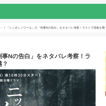
－
『ニッポンノワール』の「刑事Nの告白」をネタバレ考察！ラストで清春を襲
刑事Nの告白」をネタバレ考察！ラ
越？