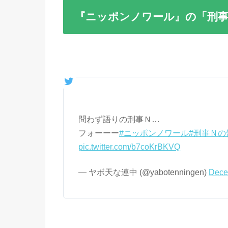
『ニッポンノワール』の「刑事
問わず語りの刑事Ｎ…
フォーーー
#ニッポンノワール
#刑事Ｎの
pic.twitter.com/b7coKrBKVQ
— ヤボ天な連中 (@yabotenningen)
Dece