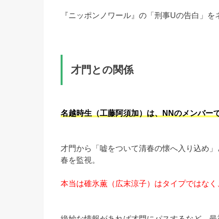
『ニッポンノワール』の「刑事Uの告白」を
才門との関係
名越時生（工藤阿須加）は、NNのメンバー
才門から「嘘をついて清春の懐へ入り込め」
春を監視。
本当は碓氷薫（広末涼子）はタイプではなく
絶妙な情報があれば才門にパスするなど、最