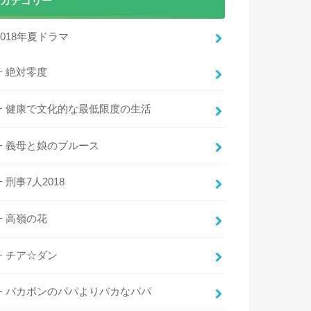
カテゴリー
2018年夏ドラマ
絶対零度
健康で文化的な最低限度の生活
義母と娘のブルース
刑事7人2018
高嶺の花
チア☆ダン
バカボンのパパよりバカなパパ