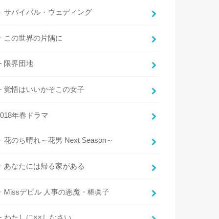
サバイバル・ウェディング
この世界の片隅に
限界団地
覚悟はいいかそこの女子
2018年春ドラマ
花のち晴れ～花男 Next Season～
あなたには帰る家がある
Missデビル 人事の悪魔・椿眞子
わたしに××しなさい