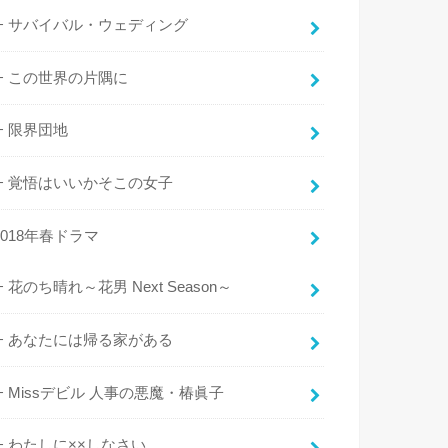
サバイバル・ウェディング
この世界の片隅に
限界団地
覚悟はいいかそこの女子
2018年春ドラマ
花のち晴れ～花男 Next Season～
あなたには帰る家がある
Missデビル 人事の悪魔・椿眞子
わたしに××しなさい