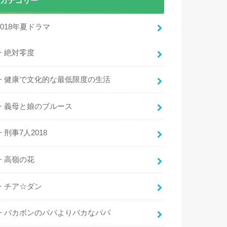
カテゴリー
2018年夏ドラマ
絶対零度
健康で文化的な最低限度の生活
義母と娘のブルース
刑事7人2018
高嶺の花
チア☆ダン
バカボンのパパよりバカなパパ