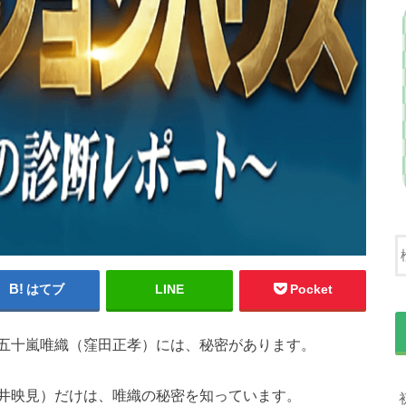
はてブ
LINE
Pocket
五十嵐唯織（窪田正孝）には、秘密があります。
井映見）だけは、唯織の秘密を知っています。