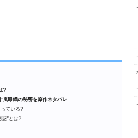
は?
十嵐唯織の秘密を原作ネタバレ
っている?
惑”とは?