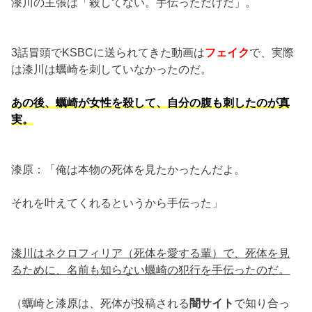
漆川の主張は「殺してない。手伝っただけだ」。
3話冒頭でKSBCに送られてきた動画は
フェイク
で、実際
は漆川は蠣崎を刺していなかったのだ。
あの後、蠣崎が女性を殺して、自分の腹も刺したのが真
実。
漆原：「俺は本物の死体を見たかったんだよ。
それを叶えてくれるというから手伝った」
漆川はネクロフィリア（死体を愛する輩）で、死体を見
るために、名前も知らない蠣崎の犯行を手伝ったのだ。
（蠣崎と漆原は、死体が投稿される
闇サイト
で知り合っ