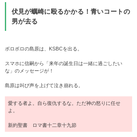
伏見が蠣崎に殴るかかる！青いコートの
男が去る
ボロボロの島原は、KSBCを出る。
スマホに信嗣から「来年の誕生日は一緒に過ごしたい
な」のメッセージが！
島原は叫び声を上げて泣き崩れる。
愛する者よ。自ら復仇するな。ただ神の怒りに任せ
よ。
新約聖書 ロマ書十二章十九節