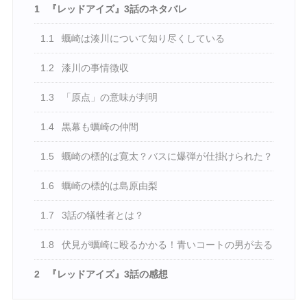
1
『レッドアイズ』3話のネタバレ
1.1
蠣崎は湊川について知り尽くしている
1.2
漆川の事情徴収
1.3
「原点」の意味が判明
1.4
黒幕も蠣崎の仲間
1.5
蠣崎の標的は寛太？バスに爆弾が仕掛けられた？
1.6
蠣崎の標的は島原由梨
1.7
3話の犠牲者とは？
1.8
伏見が蠣崎に殴るかかる！青いコートの男が去る
2
『レッドアイズ』3話の感想