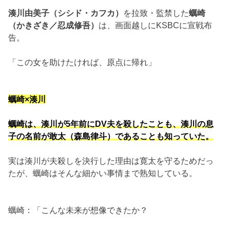
湊川由美子（シシド・カフカ）
を拉致・監禁した
蠣崎
（かきざき／忍成修吾）
は、画面越しにKSBCに宣戦布
告。
「この女を助けたければ、原点に帰れ」
蠣崎×湊川
蠣崎は、湊川が5年前にDV夫を殺したことも、湊川の息
子の名前が敢太（森島律斗）であることも知っていた。
実は湊川が夫殺しを決行した理由は寛太を守るためだっ
たが、蠣崎はそんな細かい事情まで熟知している。
蠣崎：「こんな未来が想像できたか？