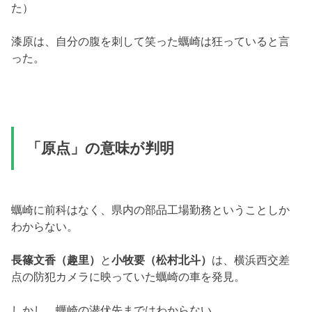
た）
漆原は、自分の腹を刺して笑った蠣崎は狂っていると言
った。
「原点」の意味が判明
蠣崎に前科はなく、県内の部品工場勤務ということしか
わからない。
長篠文香（趣里）
と
小牧要（松村北斗）
は、横浜西交差
点の防犯カメラに映っていた蠣崎の車を発見。
しかし、蠣崎の潜伏先まではわからない。