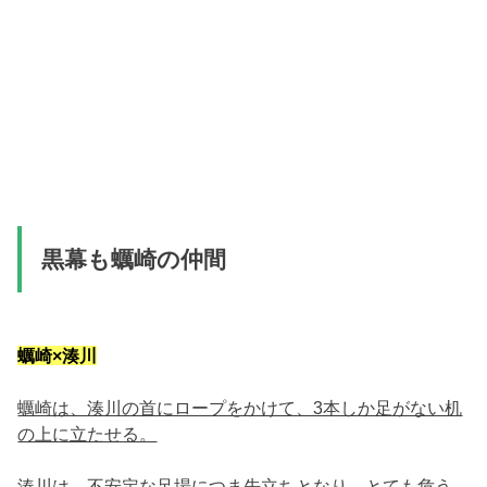
黒幕も蠣崎の仲間
蠣崎×湊川
蠣崎は、湊川の首にロープをかけて、3本しか足がない机
の上に立たせる。
湊川は、不安定な足場につま先立ちとなり、とても危う