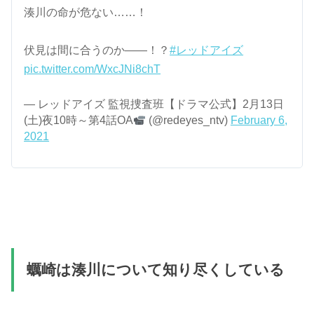
湊川の命が危ない……！
伏見は間に合うのか――！？
#レッドアイズ
pic.twitter.com/WxcJNi8chT
— レッドアイズ 監視捜査班【ドラマ公式】2月13日
(土)夜10時～第4話OA
(@redeyes_ntv)
February 6,
2021
蠣崎は湊川について知り尽くしている