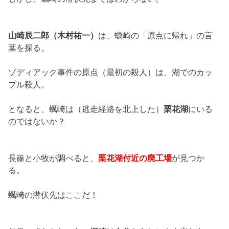
山崎辰二郎（木村祐一）
は、蠣崎の「原点に帰れ」の言
葉を探る。
ゾディアック事件の原点（最初の殺人）は、湖でのカッ
プル殺人。
となると、蠣崎は（逃走経路を北上した）
栗花湖
にいる
のではないか？
長篠と小牧が調べると、
栗花湖付近の廃工場
が見つか
る。
蠣崎の潜伏先はここだ！