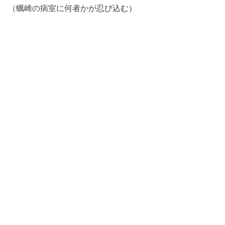
（蠣崎の病室に何者かが忍び込む）