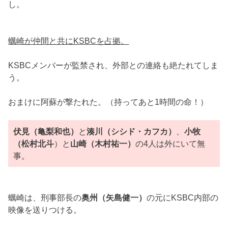
し。
蠣崎が仲間と共にKSBCを占拠。
KSBCメンバーが監禁され、外部との連絡も絶たれてしま
う。
おまけに阿蘇が撃たれた。（持ってあと1時間の命！）
伏見（亀梨和也）
と
湊川（シシド・カフカ）
、
小牧
（松村北斗
）と
山崎（木村祐一）
の4人は外にいて無
事。
蠣崎は、刑事部長の
奥州（矢島健一）
の元にKSBC内部の
映像を送りつける。