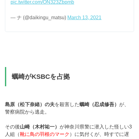
pic.twitter.com/ON323Zbpmb
— ナ (@daikingu_matsu)
March 13, 2021
蠣崎がKSBCを占拠
島原（松下奈緒）の夫
を殺害した
蠣崎（忍成修吾）
が、
警察病院から逃走。
その後
山崎（木村祐一）
が神奈川県警に潜入した怪しい3
人組（
靴に鳥の羽根のマーク
）に気付くが、時すでに遅