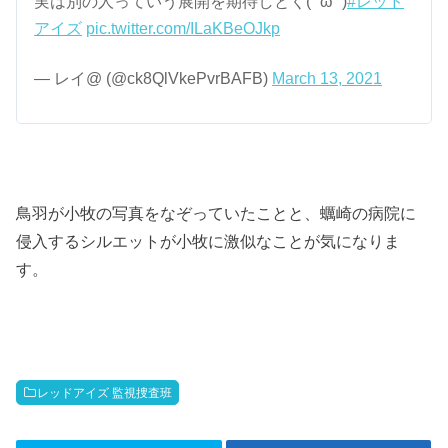
実は別の人っていう展開を期待しとく( ˇωˇ )
#レッド
アイズ
pic.twitter.com/ILaKBeOJkp
— レイ@ (@ck8QlVkePvrBAFB)
March 13, 2021
鳥羽が小牧の写真をなぞっていたことと、蠣崎の病院に
侵入するシルエットが小牧に激似なことが気になりま
す。
レッドアイズ 監視捜査班