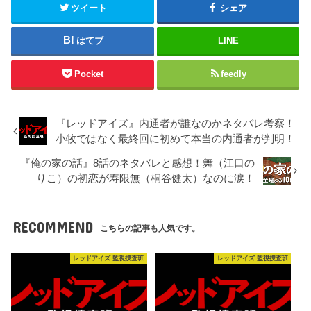
ツイート
シェア
はてブ
LINE
Pocket
feedly
『レッドアイズ』内通者が誰なのかネタバレ考察！
小牧ではなく最終回に初めて本当の内通者が判明！
『俺の家の話』8話のネタバレと感想！舞（江口の
りこ）の初恋が寿限無（桐谷健太）なのに涙！
RECOMMEND
こちらの記事も人気です。
レッドアイズ 監視捜査班
レッドアイズ 監視捜査班