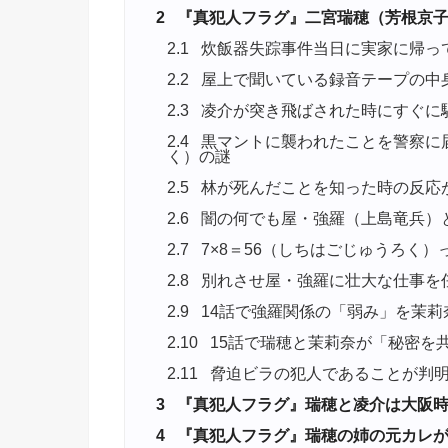
2
『真犯人フラグ』二宮瑞穂（芳根京子
2.1
炊飯器失踪事件当日に実家に帰っ
2.2
屋上で聞いている録音テープの中
2.3
凌介が突き飛ばされた時にすぐに
2.4
黒マントに襲われたことを警察に届
く）の謎
2.5
林が死んだことを知った時の反応
2.6
闇の何でも屋・強羅（上島竜兵）
2.7
7×8＝56（しちはごじゅうろく
2.8
別れさせ屋・強羅に壮大な仕事を
2.9
14話で強羅関係の「弱み」を茉莉
2.10
15話で瑞穂と茉莉奈が「秘密を
2.11
脅迫ビラの犯人であることが判
3
『真犯人フラグ』瑞穂と凌介は大阪時
4
『真犯人フラグ』瑞穂の姉の元カレが