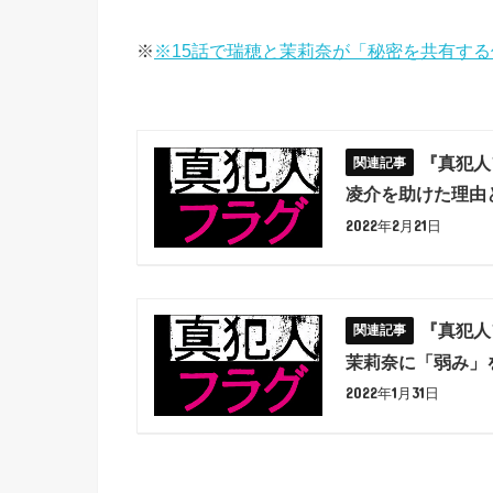
※
※15話で瑞穂と茉莉奈が「秘密を共有す
『真犯人
凌介を助けた理由
2022年2月21日
『真犯人
茉莉奈に「弱み」
2022年1月31日