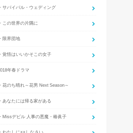
サバイバル・ウェディング
この世界の片隅に
限界団地
覚悟はいいかそこの女子
2018年春ドラマ
花のち晴れ～花男 Next Season～
あなたには帰る家がある
Missデビル 人事の悪魔・椿眞子
わたしに××しなさい