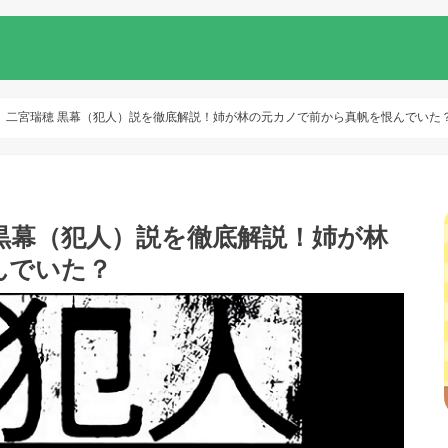
』二宮瑞穂 黒幕（犯人）説を徹底解説！姉が林の元カノで前から真帆を恨んでいた
黒幕（犯人）説を徹底解説！姉が林
んでいた？