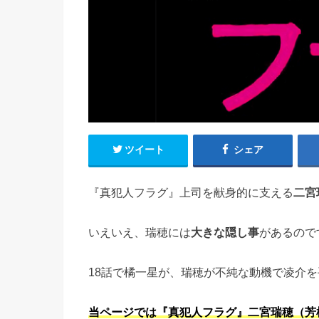
ツイート
シェア
『真犯人フラグ』上司を献身的に支える
二宮
いえいえ、瑞穂には
大きな隠し事
があるので
18話で橘一星が、瑞穂が不純な動機で凌介
当ページでは『真犯人フラグ』二宮瑞穂（芳