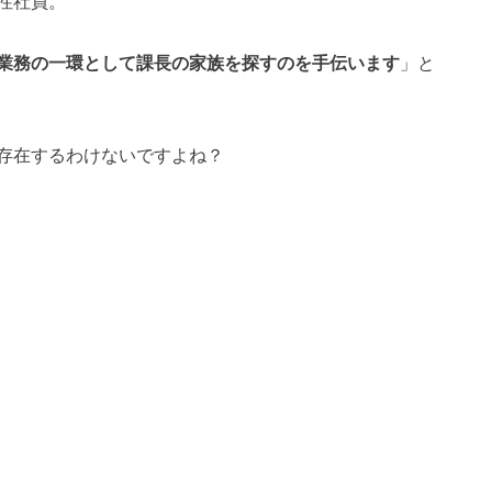
性社員。
業務の一環として課長の家族を探すのを手伝います
」と
存在するわけないですよね？