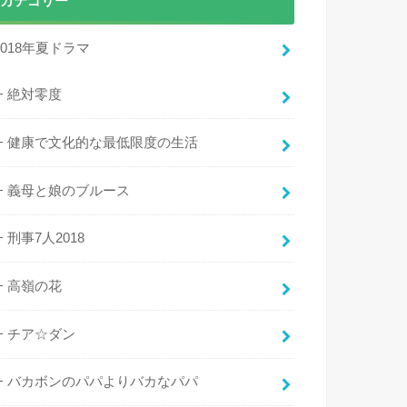
カテゴリー
2018年夏ドラマ
絶対零度
健康で文化的な最低限度の生活
義母と娘のブルース
刑事7人2018
高嶺の花
チア☆ダン
バカボンのパパよりバカなパパ