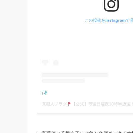
この投稿をInstagramで
真犯人フラグ
【公式】毎週日曜夜10時半放送！(@shinhann