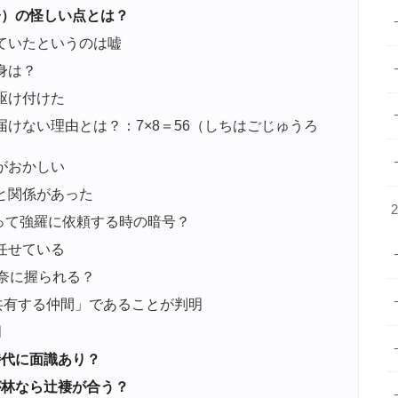
）の怪しい点とは？
ていたというのは嘘
身は？
駆け付けた
けない理由とは？：7×8＝56（しちはごじゅうろ
がおかしい
と関係があった
）って強羅に依頼する時の暗号？
任せている
奈に握られる？
共有する仲間」であることが判明
明
代に面識あり？
林なら辻褄が合う？