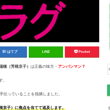
はてブ
LINE
Pocket
瑞穂（芳根京子）
は正義の味方・
アンパンマン？
す。
を手伝っていることを指摘しました。
根京子）に焦点を当てて追及します。