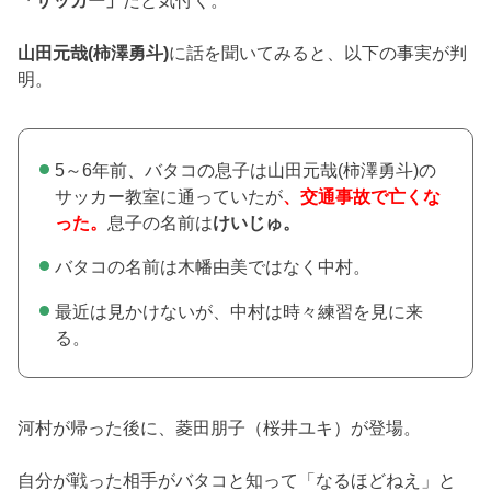
山田元哉(柿澤勇斗)
に話を聞いてみると、以下の事実が判
明。
5～6年前、バタコの息子は山田元哉(柿澤勇斗)の
サッカー教室に通っていたが
、交通事故で亡くな
った。
息子の名前は
けいじゅ。
バタコの名前は木幡由美ではなく中村。
最近は見かけないが、中村は時々練習を見に来
る。
河村が帰った後に、菱田朋子（桜井ユキ）が登場。
自分が戦った相手がバタコと知って「なるほどねえ」と