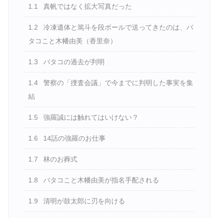
1.1
真帆ではなく拡大写真だった
1.2
冷凍遺体と篤斗を段ボールで送ってきたのは、バ
タコこと木幡由美（香里奈）
1.3
バタコの過去が判明
1.4
警察の「捜査会議」で今までに判明した事実を集
結
1.5
強羅誠には触れてはいけない？
1.6
14話の強羅のお仕事
1.7
林のお葬式
1.8
バタコこと木幡由美が指名手配される
1.9
清明が鼓太郎に刃を向ける