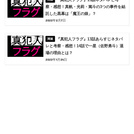
察・感想！真帆・光莉・篤斗の3つの事件を結
託した黒幕は「魔王の娘」？
2022年2月7日
『真犯人フラグ』13話あらすじネタバ
レと考察・感想！14話で一星（佐野勇斗）退
場の理由とは？
2022年1月24日