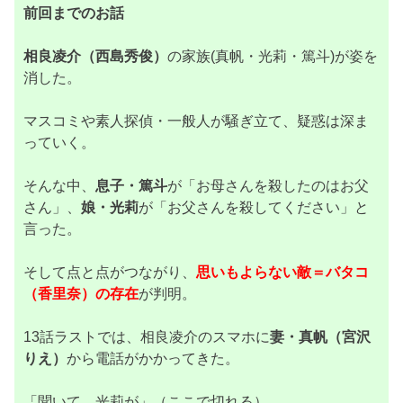
前回までのお話
相良凌介（西島秀俊）
の家族(真帆・光莉・篤斗)が姿を
消した。
マスコミや素人探偵・一般人が騒ぎ立て、疑惑は深ま
っていく。
そんな中、
息子・篤斗
が「お母さんを殺したのはお父
さん」、
娘・光莉
が「お父さんを殺してください」と
言った。
そして点と点がつながり、
思いもよらない敵＝バタコ
（香里奈）の存在
が判明。
13話ラストでは、相良凌介のスマホに
妻・真帆（宮沢
りえ）
から電話がかかってきた。
「聞いて、光莉が」（ここで切れる）