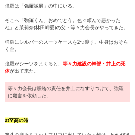
強羅は「強羅誠展」の中にいる。
そこへ「強羅くん、おめでとう。色々頼んで悪かった
ね」と茉莉奈(林田岬愛)の父・等々力会長がやってきた。
強羅にシルバーのスーツケースを2つ渡す。中身はおそら
く金。
強羅がシーツをまくると、
等々力建設の幹部・井上の死
体
が出て来た。
等々力会長は贈賄の責任を井上になすりつけて、強羅
に殺害を依頼した。
at至高の時
篤斗の洋服をネットフリマに出していた人物は、keiju008