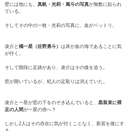
壁には他にも、
真帆・光莉・篤斗の写真
が無数に貼られ
ている。
そしてその中の一枚・光莉の写真に、血がベットリ。
凌介と
橘一星（佐野勇斗）
は床が血の海であることに気
が付く。
そして階段に足跡があり、凌介はその後を追う。
窓が開いているが、犯人の足取りは消えていた。
凌介と一星が窓の下をのぞき込んでいると、
黒装束に裸
足の人間
が一星の傍へ？
しかし2人はその存在に気が付くことなく、新居を後にす
る。