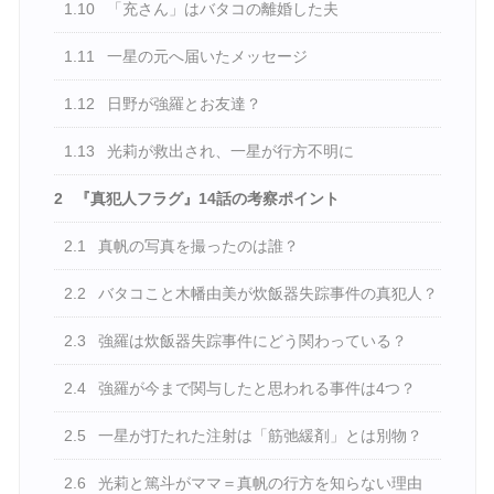
1.10
「充さん」はバタコの離婚した夫
1.11
一星の元へ届いたメッセージ
1.12
日野が強羅とお友達？
1.13
光莉が救出され、一星が行方不明に
2
『真犯人フラグ』14話の考察ポイント
2.1
真帆の写真を撮ったのは誰？
2.2
バタコこと木幡由美が炊飯器失踪事件の真犯人？
2.3
強羅は炊飯器失踪事件にどう関わっている？
2.4
強羅が今まで関与したと思われる事件は4つ？
2.5
一星が打たれた注射は「筋弛緩剤」とは別物？
2.6
光莉と篤斗がママ＝真帆の行方を知らない理由