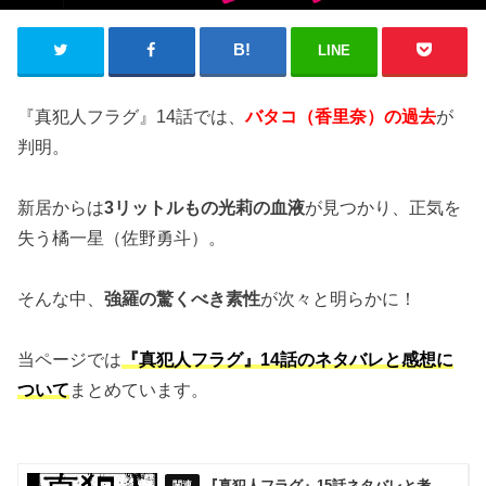
LINE
『真犯人フラグ』14話では、
バタコ（香里奈）の過去
が
判明。
新居からは
3リットルもの光莉の血液
が見つかり、正気を
失う橘一星（佐野勇斗）。
そんな中、
強羅の驚くべき素性
が次々と明らかに！
当ページでは
『真犯人フラグ』14話のネタバレと感想に
ついて
まとめています。
『真犯人フラグ』15話ネタバレと考