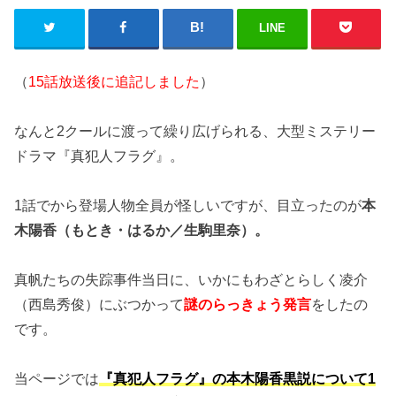
LINE
（
15話放送後に追記しました
）
なんと2クールに渡って繰り広げられる、大型ミステリー
ドラマ『真犯人フラグ』。
1話でから登場人物全員が怪しいですが、目立ったのが
本
木陽香（もとき・はるか／生駒里奈）。
真帆たちの失踪事件当日に、いかにもわざとらしく凌介
（西島秀俊）にぶつかって
謎のらっきょう発言
をしたの
です。
当ページでは
『真犯人フラグ』の本木陽香黒説について1