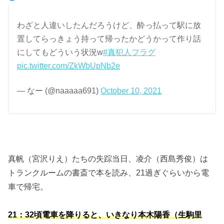
わざと人違いしたんだろうけど、酔っ払って駅に放
置してらっきょう持って帰ったかどうかって作り話
にしてもどういう状況w
#真犯人フラグ
pic.twitter.com/ZkWbUpNb2e
— なー (@naaaaa691)
October 10, 2021
真帆（宮沢りえ）たちの失踪当日、凌介（西島秀俊）は
トランクルームの書斎で本を読み、21過ぎぐらいから電
車で帰宅。
21：32頃電車を降りると、いきなり本木陽香（生駒里