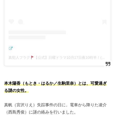
真犯人フラグ
【公式】日曜ドラマ10月17日夜10時半！(@shinhanninflag_ntv)がシェアした投稿
本木陽香（もとき・はるか／生駒里奈）とは、可愛過ぎ
る謎の女性。
真帆（宮沢りえ）失踪事件の日に、電車から降りた凌介
（西島秀俊）に謎の絡みを行いました。