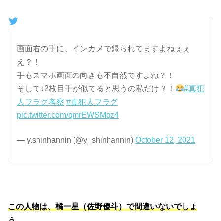
画面右の手に、インカメで録られてますよねぇぇ
え？！
手もスマホ画面の向きも不自然ですよね？！
そして↓2枚目手が似てると思うの私だけ？！
#真犯
人フラグ考察
#真犯人フラグ
pic.twitter.com/qmrEWSMqz4
— y.shinhannin (@y_shinhannin)
October 12, 2021
この人物は、橘一星（佐野優斗）で間違いないでしょ
う。