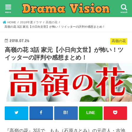
menu
search
HOME
2018年夏ドラマ
高嶺の花
高嶺の花 3話 家元【小日向文世】が怖い！ツイッターの評判や感想まとめ！
2018.07.26
高嶺の花
高嶺の花 3話 家元【小日向文世】が怖い！ツ
イッターの評判や感想まとめ！
LINE
『高嶺の花』3話で、もも（石原さとみ）の元恋人・吉池