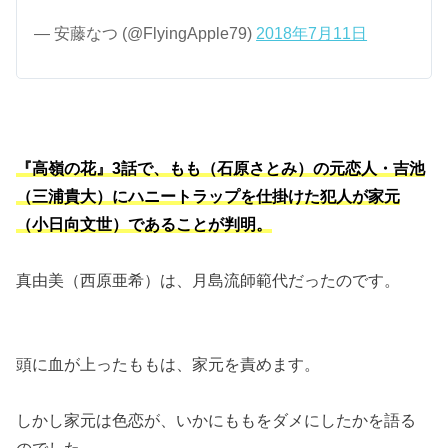
— 安藤なつ (@FlyingApple79)
2018年7月11日
『高嶺の花』3話で、もも（石原さとみ）の元恋人・吉池
（三浦貴大）にハニートラップを仕掛けた犯人が家元
（小日向文世）であることが判明。
真由美（西原亜希）は、月島流師範代だったのです。
頭に血が上ったももは、家元を責めます。
しかし家元は色恋が、いかにももをダメにしたかを語る
のでした。