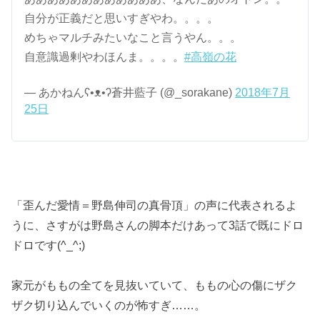
自分が正義だと思いすぎやわ。。。。
めちゃマルチみたいなこと言うやん。。。
自意識過剰やわほんま。。。。
#高嶺の花
— あかねんʕ•ᴥ•ʔ蒼井藍子 (@_sorakane)
2018年7月
25日
「歪んだ愛情＝野島伸司の真骨頂」の声に代表されるよ
うに、さすがは野島さんの脚本だけあって3話で既にドロ
ドロです(^_^;)
家元がももの全てを見抜いていて、ももの心の傷にザク
ザク切り込んでいくのが怖すぎ……。