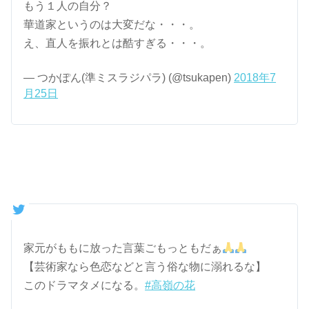
もう１人の自分？
華道家というのは大変だな・・・。
え、直人を振れとは酷すぎる・・・。
— つかぽん(準ミスラジパラ) (@tsukapen)
2018年7
月25日
家元がももに放った言葉ごもっともだぁ
【芸術家なら色恋などと言う俗な物に溺れるな】
このドラマタメになる。
#高嶺の花