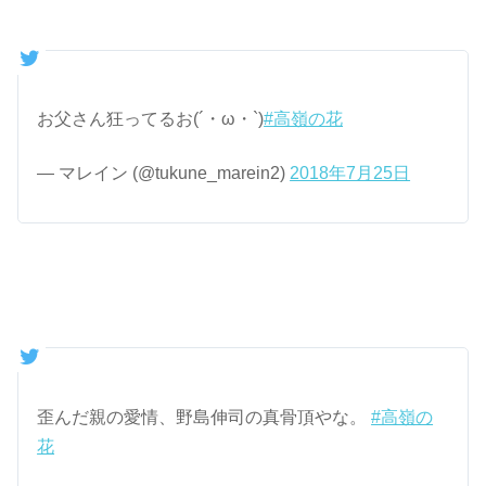
お父さん狂ってるお(´・ω・`)
#高嶺の花
— マレイン (@tukune_marein2)
2018年7月25日
歪んだ親の愛情、野島伸司の真骨頂やな。
#高嶺の
花