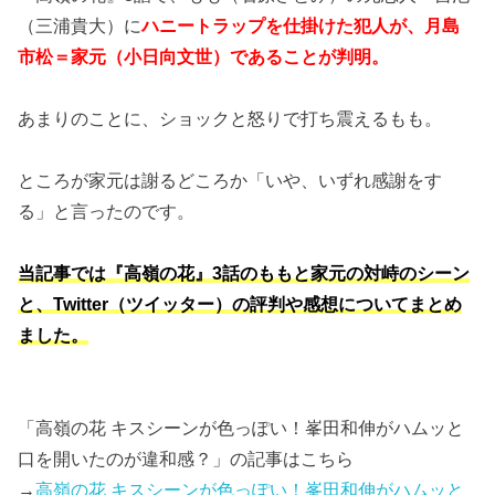
（三浦貴大）に
ハニートラップを仕掛けた犯人が、月島
市松＝家元（小日向文世）であることが判明。
あまりのことに、ショックと怒りで打ち震えるもも。
ところが家元は謝るどころか「いや、いずれ感謝をす
る」と言ったのです。
当記事では『高嶺の花』3話のももと家元の対峙のシーン
と、Twitter（ツイッター）の評判や感想についてまとめ
ました。
「高嶺の花 キスシーンが色っぽい！峯田和伸がハムッと
口を開いたのが違和感？」の記事はこちら
→
高嶺の花 キスシーンが色っぽい！峯田和伸がハムッと