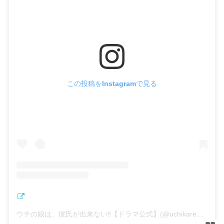
この投稿をInstagramで見る
ウチの娘は、彼氏が出来ない‼︎【ドラマ公式】(@uchikare_ntv)がシェアした投稿