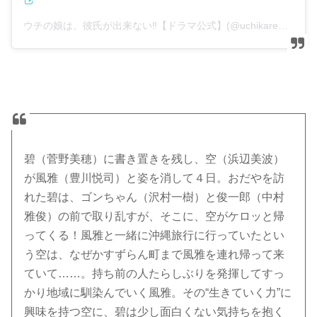
ウチの娘は、彼氏が出来ない‼︎【ドラマ公式】(@uchikare_ntv)がシェアした投稿
碧（菅野美穂）に書き置きを残し、空（浜辺美波）
が風雅（豊川悦司）と姿を消して４日。おだやを訪
れた碧は、ゴンちゃん（沢村一樹）と俊一郎（中村
雅俊）の前で取り乱すが、そこに、空がケロッと帰
ってくる！風雅と一緒に沖縄旅行に行っていたとい
う空は、なぜかすずらん町まで風雅を連れ帰って来
ていて……。持ち前の人たらしぶりを発揮してすっ
かり地域に馴染んでいく風雅。その“生きていく力”に
興味を持つ空に、碧は少し面白くない気持ちを抱く