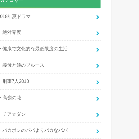
カテゴリー
2018年夏ドラマ
絶対零度
健康で文化的な最低限度の生活
義母と娘のブルース
刑事7人2018
高嶺の花
チア☆ダン
バカボンのパパよりバカなパパ