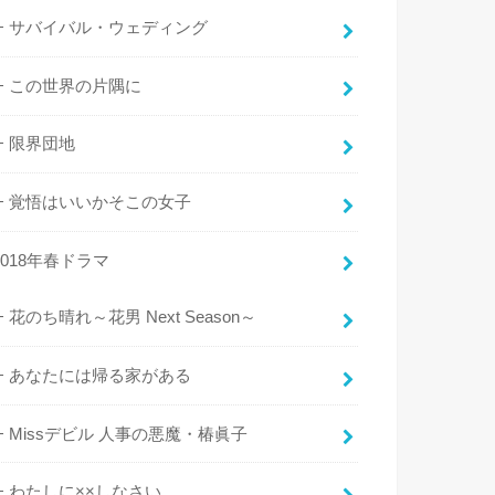
サバイバル・ウェディング
この世界の片隅に
限界団地
覚悟はいいかそこの女子
2018年春ドラマ
花のち晴れ～花男 Next Season～
あなたには帰る家がある
Missデビル 人事の悪魔・椿眞子
わたしに××しなさい