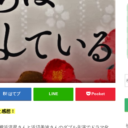
はてブ
LINE
Pocket
と感想！
、横浜流星さんと浜辺美波さんのダブル主演でドラマ化。