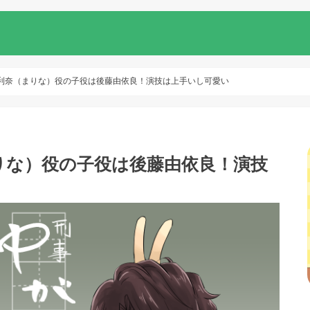
 真利奈（まりな）役の子役は後藤由依良！演技は上手いし可愛い
まりな）役の子役は後藤由依良！演技