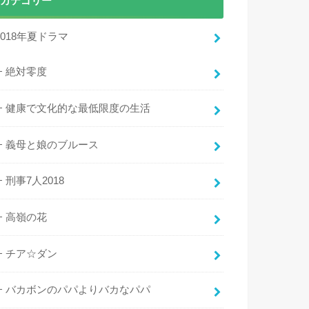
カテゴリー
2018年夏ドラマ
絶対零度
健康で文化的な最低限度の生活
義母と娘のブルース
刑事7人2018
高嶺の花
チア☆ダン
バカボンのパパよりバカなパパ