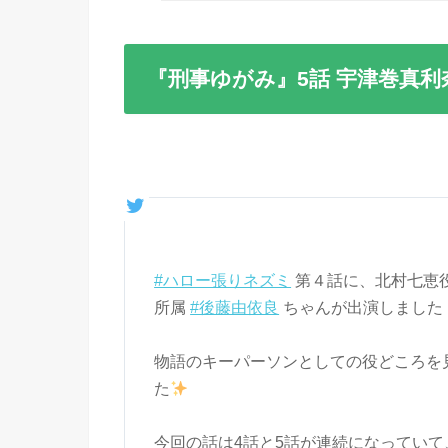
『刑事ゆがみ』5話 宇津巻真
#ハロー張りネズミ
第４話に、北村七恵役
所属
#後藤由依良
ちゃんが出演しました
物語のキーパーソンとしての役どころを
た
今回の話は4話と5話が連続になっていて