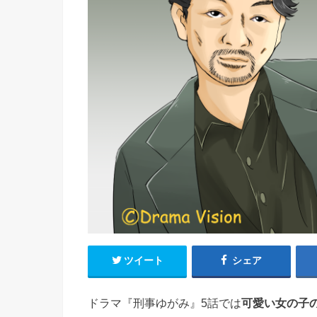
ツイート
シェア
ドラマ『刑事ゆがみ』5話では
可愛い女の子