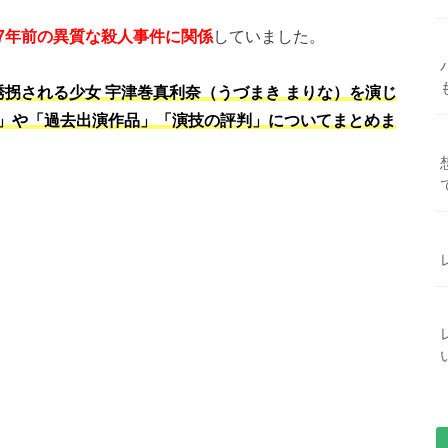
7年前の異質な殺人事件に関係
していました。
拐される少女 宇津巻真利奈（うづまき まりな）を演じ
」や「過去出演作品」「演技の評判」についてまとめま