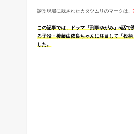
誘拐現場に残されたカタツムリのマークは、
この記事では、ドラマ『刑事ゆがみ』5話で誘
る子役・後藤由依良ちゃんに注目して「役柄
した。