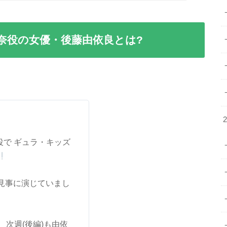
利奈役の女優・後藤由依良とは?
で ギュラ・キッズ
見事に演じていまし
、次週(後編)も由依