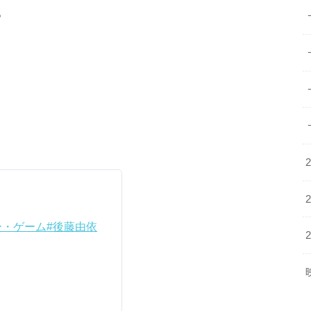
。
ー・ゲーム
#後藤由依