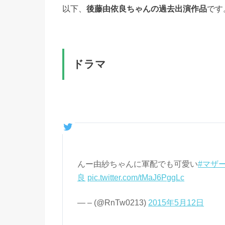
以下、
後藤由依良ちゃんの過去出演作品
です
ドラマ
んー由紗ちゃんに軍配でも可愛い
#マザ
良
pic.twitter.com/tMaJ6PggLc
— – (@RnTw0213)
2015年5月12日