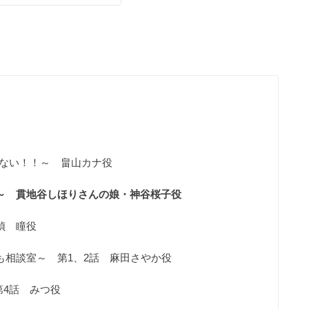
眠れない！！～ 畠山カナ役
級～ 貫地谷しほりさんの娘・神谷桜子役
偵 瞳役
も相談室～ 第1、2話 麻田さやか役
第4話 みつ役