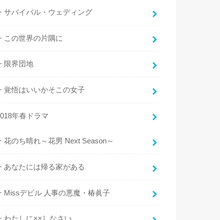
サバイバル・ウェディング
この世界の片隅に
限界団地
覚悟はいいかそこの女子
2018年春ドラマ
花のち晴れ～花男 Next Season～
あなたには帰る家がある
Missデビル 人事の悪魔・椿眞子
わたしに××しなさい