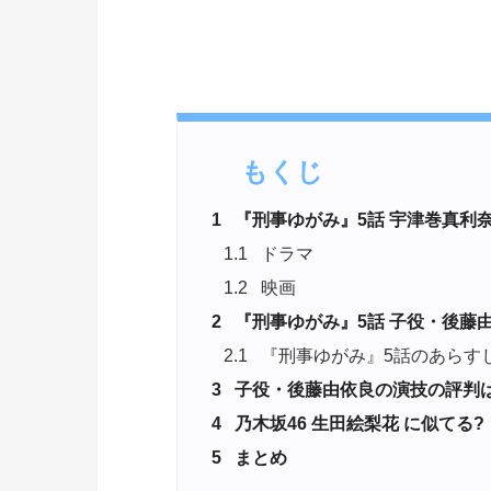
もくじ
1
『刑事ゆがみ』5話 宇津巻真利
1.1
ドラマ
1.2
映画
2
『刑事ゆがみ』5話 子役・後藤
2.1
『刑事ゆがみ』5話のあらす
3
子役・後藤由依良の演技の評判は
4
乃木坂46 生田絵梨花 に似てる?
5
まとめ