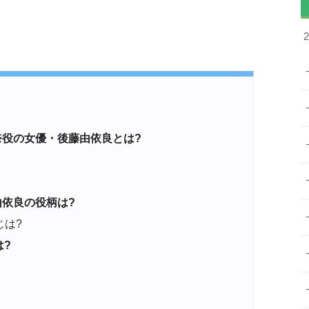
奈役の女優・後藤由依良とは?
由依良の役柄は?
じは?
?