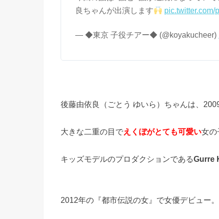
良ちゃんが出演します
pic.twitter.com
— ◆東京 子役チアー◆ (@koyakucheer)
後藤由依良（ごとう ゆいら）ちゃんは、2009
大きな二重の目で
えくぼがとても可愛い
女の
キッズモデルのプロダクションである
Gurr
2012年の『都市伝説の女』で女優デビュー。