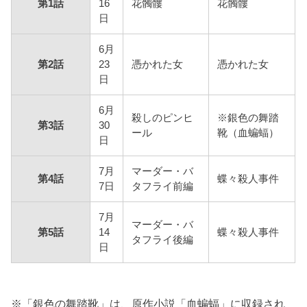
第1話
16
花髑髏
花髑髏
日
6月
第2話
23
憑かれた女
憑かれた女
日
6月
殺しのピンヒ
※銀色の舞踏
第3話
30
ール
靴（血蝙蝠）
日
7月
マーダー・バ
第4話
蝶々殺人事件
7日
タフライ前編
7月
マーダー・バ
第5話
14
蝶々殺人事件
タフライ後編
日
※「銀色の舞踏靴」は、原作小説「血蝙蝠」に収録され