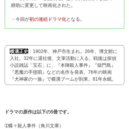
耕助に変更して映画化された。
・今回が
初の連続ドラマ化
となる。
横溝正史
：1902年、神戸市生まれ。26年、博文館に
入社。32年に退社後、文筆活動に入る。戦後は探偵
小説雑誌「宝石」に、『本陣殺人事件』『獄門島』
『悪魔の手毬唄』などの名作を発表。76年の映画
『犬神家の一族』で横溝ブームが到来。81年永眠。
ドラマの原作は以下の5冊です。
➀蝶々殺人事件（角川文庫）