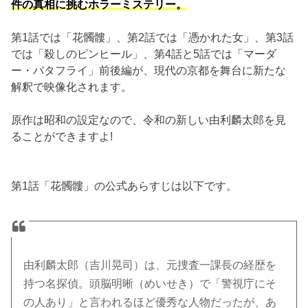
件の真相に挑むホラーミステリー。
第1話では「花髑髏」、第2話では「憑かれた女」、第3話
では「殺しのピンヒール」、第4話と5話では「マーダ
ー・バタフライ」前後編が、現代の京都を舞台に新たな
解釈で映像化されます。
原作は昭和の設定なので、令和の新しい由利麟太郎を見
ることができますよ!
第1話「花髑髏」の公式あらすじは以下です。
由利麟太郎（吉川晃司）は、元捜査一課長の経歴を
持つ名探偵。頭脳明晰（めいせき）で「警視庁にそ
の人あり」と言われるほど優秀な人物だったが、あ