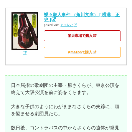
蝶々殺人事件 （角川文庫） [ 横溝 正
史 ]
posted with
カエレバ
楽天市場で購入
Amazonで購入
日本屈指の歌劇団の主宰・原さくらが、東京公演を
終えて大阪公演を前に姿をくらます。
大きな子供のようにわがままなさくらの失踪に、頭
を悩ませる劇団員たち。
数日後、コントラバスの中からさくらの遺体が発見