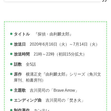
タイトル
『探偵・由利麟太郎』
放送日
2020年6月16日（火）～7月14日（火）
放送時間
21時～22時（初回15分拡大）
話数
全5話
原作
横溝正史『由利麟太郎』シリーズ（角川文
庫刊、柏書房刊）
主題歌
吉川晃司の「Brave Arrow」
エンディング曲
吉川晃司の「焚き火」
制作著作
カンテレ