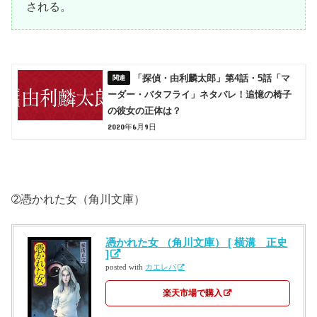
される。
「探偵・由利麟太郎」第4話・5話「マ
ーダー・バタフライ」ネタバレ！追憶の椅子
の彼女の正体は？
2020年6月9日
➁憑かれた女（角川文庫）
憑かれた女 （角川文庫） [ 横溝 正史
]
posted with
カエレバ
楽天市場で購入