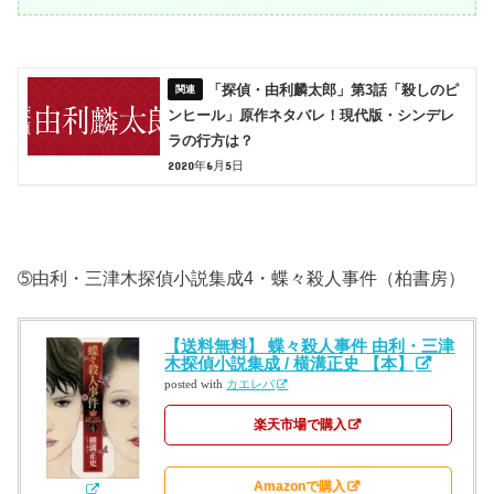
「探偵・由利麟太郎」第3話「殺しのピ
ンヒール」原作ネタバレ！現代版・シンデレ
ラの行方は？
2020年6月5日
➄由利・三津木探偵小説集成4・蝶々殺人事件（柏書房）
【送料無料】 蝶々殺人事件 由利・三津
木探偵小説集成 / 横溝正史 【本】
posted with
カエレバ
楽天市場で購入
Amazonで購入