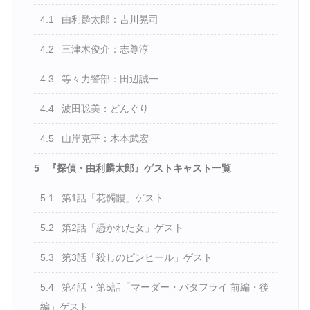
4.1
由利麟太郎：吉川晃司
4.2
三津木俊介：志尊淳
4.3
等々力警部：田辺誠一
4.4
波田聡美：どんぐり
4.5
山岸克平：木本武宏
5
『探偵・由利麟太郎』ゲストキャスト一覧
5.1
第1話「花髑髏」ゲスト
5.2
第2話「憑かれた女」ゲスト
5.3
第3話「殺しのピンヒール」ゲスト
5.4
第4話・第5話「マーダー・バタフライ 前編・後
編」ゲスト