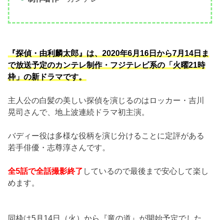
『探偵・由利麟太郎』は、2020年6月16日から7月14日ま
で放送予定のカンテレ制作・フジテレビ系の「火曜21時
枠」の新ドラマです。
主人公の白髪の美しい探偵を演じるのはロッカー・吉川
晃司さんで、地上波連続ドラマ初主演。
バディー役は多様な役柄を演じ分けることに定評がある
若手俳優・志尊淳さんです。
全5話で全話撮影終了
しているので最後まで安心して楽し
めます。
同枠は5月14日（火）から『竜の道』が開始予定でした