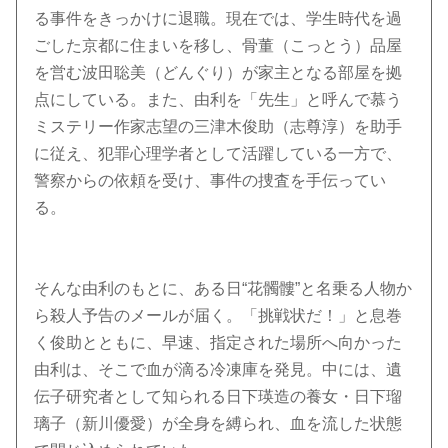
る事件をきっかけに退職。現在では、学生時代を過
ごした京都に住まいを移し、骨董（こっとう）品屋
を営む波田聡美（どんぐり）が家主となる部屋を拠
点にしている。また、由利を「先生」と呼んで慕う
ミステリー作家志望の三津木俊助（志尊淳）を助手
に従え、犯罪心理学者として活躍している一方で、
警察からの依頼を受け、事件の捜査を手伝ってい
る。
そんな由利のもとに、ある日“花髑髏”と名乗る人物か
ら殺人予告のメールが届く。「挑戦状だ！」と息巻
く俊助とともに、早速、指定された場所へ向かった
由利は、そこで血が滴る冷凍庫を発見。中には、遺
伝子研究者として知られる日下瑛造の養女・日下瑠
璃子（新川優愛）が全身を縛られ、血を流した状態