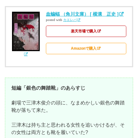
血蝙蝠 （角川文庫） [ 横溝 正史 ]
posted with
カエレバ
楽天市場で購入
Amazonで購入
短編「銀色の舞踏靴」のあらすじ
劇場で三津木俊介の頭に、なまめかしい銀色の舞踏
靴が落ちて来た。
三津木は持ち主と思われる女性を追いかけるが、そ
の女性は両方とも靴を履いていた?