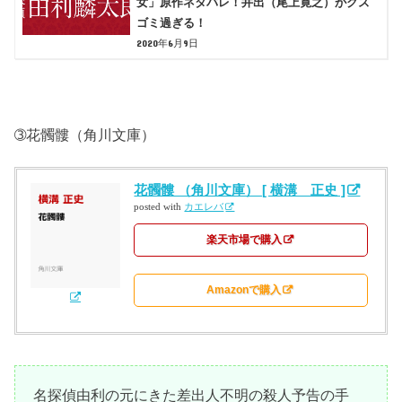
女」原作ネタバレ！井出（尾上寛之）がクズ
ゴミ過ぎる！
2020年6月9日
➂花髑髏（角川文庫）
花髑髏 （角川文庫） [ 横溝 正史 ]
posted with
カエレバ
楽天市場で購入
Amazonで購入
名探偵由利の元にきた差出人不明の殺人予告の手