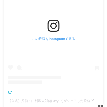
この投稿をInstagramで見る
【公式】探偵・由利麟太郎(@ktvyuri)がシェアした投稿
–
202