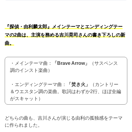
『探偵・由利麟太郎』メインテーマとエンディングテー
マの2曲は、主演を務める吉川晃司さんの書き下ろしの新
曲。
・メインテーマ曲：
「Brave Arrow」
（サスペンス
調のインスト楽曲）
・エンディングテーマ曲：
「焚き火」
（カントリー
＆ウエスタン調の楽曲。歌詞はわずか2行、ほぼ全編
がスキャット）
どちらの曲も、吉川さんが演じる由利の孤独感をテーマ
に作られました。