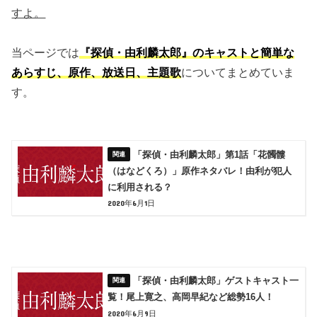
すよ。
当ページでは
『探偵・由利麟太郎』のキャストと簡単な
あらすじ、原作、放送日、主題歌
についてまとめていま
す。
「探偵・由利麟太郎」第1話「花髑髏
（はなどくろ）」原作ネタバレ！由利が犯人
に利用される？
2020年6月1日
「探偵・由利麟太郎」ゲストキャスト一
覧！尾上寛之、高岡早紀など総勢16人！
2020年6月9日