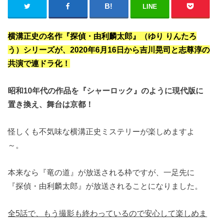
LINE
横溝正史の名作『探偵・由利麟太郎』（ゆり りんたろ
う）シリーズが、2020年6月16日から吉川晃司と志尊淳の
共演で連ドラ化！
昭和10年代の作品を『シャーロック』のように現代版に
置き換え、舞台は京都！
怪しくも不気味な横溝正史ミステリーが楽しめますよ
～。
本来なら『竜の道』が放送される枠ですが、一足先に
『探偵・由利麟太郎』が放送されることになりました。
全5話で、もう撮影も終わっているので安心して楽しめま