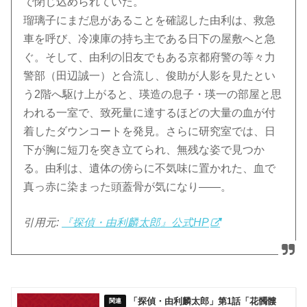
で閉じ込められていた。
瑠璃子にまだ息があることを確認した由利は、救急
車を呼び、冷凍庫の持ち主である日下の屋敷へと急
ぐ。そして、由利の旧友でもある京都府警の等々力
警部（田辺誠一）と合流し、俊助が人影を見たとい
う2階へ駆け上がると、瑛造の息子・瑛一の部屋と思
われる一室で、致死量に達するほどの大量の血が付
着したダウンコートを発見。さらに研究室では、日
下が胸に短刀を突き立てられ、無残な姿で見つか
る。由利は、遺体の傍らに不気味に置かれた、血で
真っ赤に染まった頭蓋骨が気になり——。
引用元:
『探偵・由利麟太郎』公式HP
「探偵・由利麟太郎」第1話「花髑髏