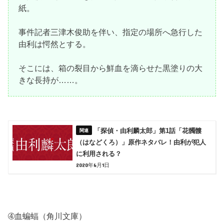
紙。
事件記者三津木俊助を伴い、指定の場所へ急行した
由利は愕然とする。
そこには、箱の裂目から鮮血を滴らせた黒塗りの大
きな長持が……。
「探偵・由利麟太郎」第1話「花髑髏
（はなどくろ）」原作ネタバレ！由利が犯人
に利用される？
2020年6月1日
➃血蝙蝠（角川文庫）