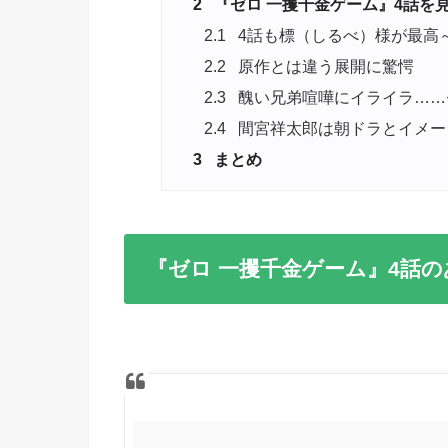
2
『ゼロ 一攫千金ゲーム』4話を
2.1
4話も標（しるべ）様が最高
2.2
原作とは違う展開に驚愕
2.3
醜い兄弟喧嘩にイライラ……
2.4
間宮祥太郎は朝ドラとイメー
3
まとめ
『ゼロ 一攫千金ゲーム』4話