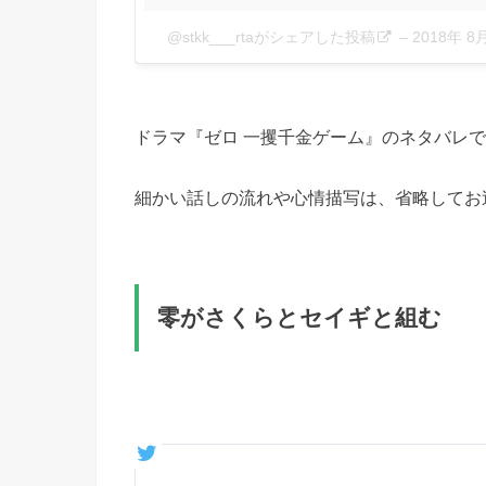
@stkk___rtaがシェアした投稿
–
2018年 
ドラマ『ゼロ 一攫千金ゲーム』のネタバレ
細かい話しの流れや心情描写は、省略してお
零がさくらとセイギと組む