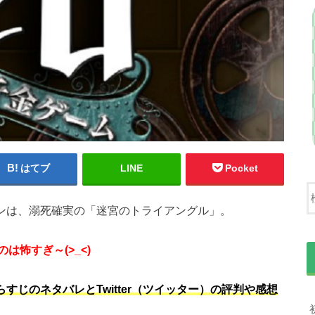
はてブ
LINE
Pocket
ョンは、溺死確実の「迷宮のトライアングル」。
怖すぎ～(>_<)
すじのネタバレとTwitter（ツイッター）の評判や感想