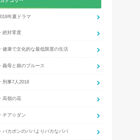
カテゴリー
2018年夏ドラマ
絶対零度
健康で文化的な最低限度の生活
義母と娘のブルース
刑事7人2018
高嶺の花
チア☆ダン
バカボンのパパよりバカなパパ