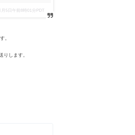
8月月5日午前8時01分PDT
です。
送りします。