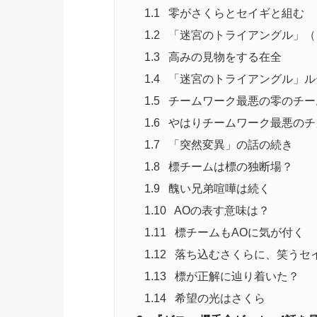
1.1
零がさくらとセイギと組む
1.2
「迷宮のトライアングル」（
1.3
高みの見物をする在全
1.4
「迷宮のトライアングル」ル
1.5
チームワーク最悪の零のチー
1.6
やはりチームワーク最悪のチ
1.7
「突然変異」の話の続き
1.8
標チームは標の独断場？
1.9
醜い兄弟喧嘩は続く
1.10
AOの表す意味は？
1.11
標チームもAOに気が付く
1.12
落ち込むさくらに、笑うセ
1.13
標が正解に辿り着いた？
1.14
希望の光はさくら