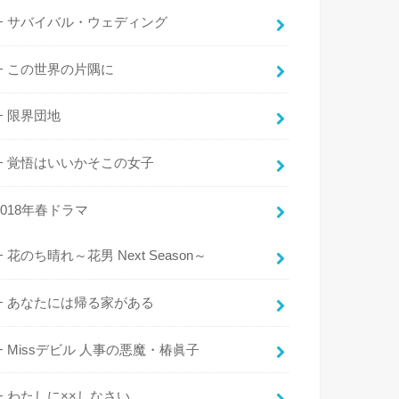
サバイバル・ウェディング
この世界の片隅に
限界団地
覚悟はいいかそこの女子
2018年春ドラマ
花のち晴れ～花男 Next Season～
あなたには帰る家がある
Missデビル 人事の悪魔・椿眞子
わたしに××しなさい