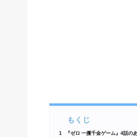
もくじ
1
『ゼロ 一攫千金ゲーム』4話の