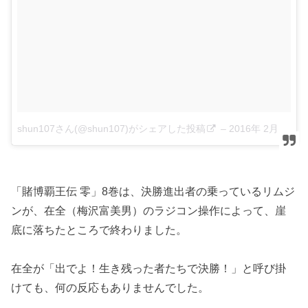
shun107さん(@shun107)がシェアした投稿
–
2016年 2月月21日午前12時10分PST
「賭博覇王伝 零」8巻は、決勝進出者の乗っているリムジ
ンが、在全（梅沢富美男）のラジコン操作によって、崖
底に落ちたところで終わりました。
在全が「出でよ！生き残った者たちで決勝！」と呼び掛
けても、何の反応もありませんでした。