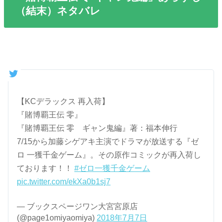
（結末）ネタバレ
【KCデラックス 再入荷】
『賭博覇王伝 零』
『賭博覇王伝 零 ギャン鬼編』著：福本伸行
7/15から加藤シゲアキ主演でドラマが放送する『ゼ
ロ 一獲千金ゲーム』。その原作コミックが再入荷し
ております！！
#ゼロ一獲千金ゲーム
pic.twitter.com/ekXa0b1sj7
— ブックスページワン大宮宮原店
(@page1omiyaomiya)
2018年7月7日