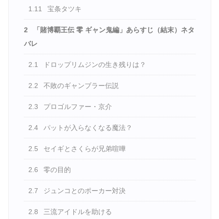
1.11
宝条タツキ
2
「賭博覇王伝 零 ギャン鬼編」あらすじ（結末）ネタ
バレ
2.1
ドロップリムジンの生き残りは？
2.2
不敗のギャンブラー伝説
2.3
プロゴルファー・京介
2.4
パットが入らなくなる魔法？
2.5
セイギとさくらが兄弟喧嘩
2.6
零の目的
2.7
ジュンコとのポーカー対決
2.8
三流アイドルを助ける