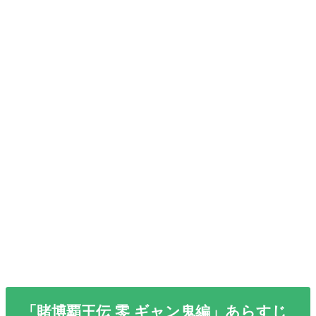
「賭博覇王伝 零 ギャン鬼編」あらすじ