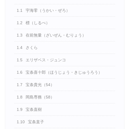
1.1
宇海零（うかい・ぜろ）
1.2
標（しるべ）
1.3
在前無量（ざいぜん・むりょう）
1.4
さくら
1.5
エリザベス・ジュンコ
1.6
宝条喜十郎（ほうじょう・きじゅうろう）
1.7
宝条貴光（54）
1.8
岡島専務（58）
1.9
宝条直樹
1.10
宝条直子