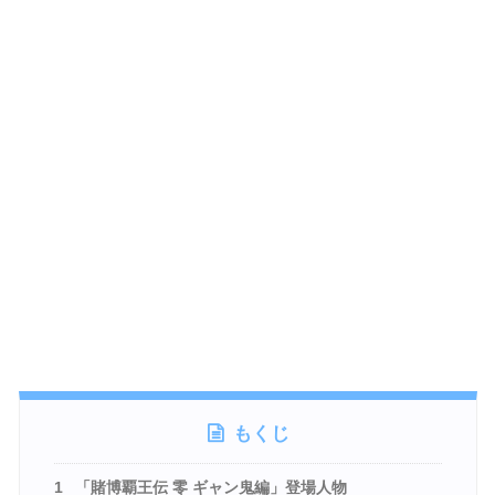
もくじ
1
「賭博覇王伝 零 ギャン鬼編」登場人物