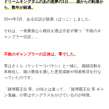
ドリームキングダムのあの悪夢の1日……崖からの転落か
ら、数年が経過。
20××年3月、ある伝説が跋扈（ばっこ）しました。
それは、一発勝負なら種目を選ばず必ず勝つ「不敗のギ
ャンブラー伝説」。
不敗のギャンブラーの正体は、零でした。
零はさくら（ケンドーコバヤシ）と一緒に、義賊活動を
本格化し、賭け勝負を通した悪党成敗や弱者救済を行な
っていたのです。
「賭博覇王伝 零」の頃とは違って、「賭博覇王伝 零 ギャ
ン鬼編」の零はサングラスをかけているのが特徴。