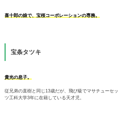
喜十郎の娘で、宝桜コーポレーションの専務。
宝条タツキ
貴光の息子。
従兄弟の直樹と同じ13歳だが、飛び級でマサチューセッ
ツ工科大学3年に在籍している天才児。