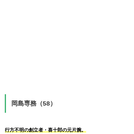
岡島専務（58）
行方不明の創立者・喜十郎の元片腕。