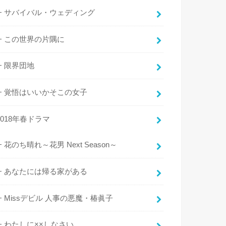
サバイバル・ウェディング
この世界の片隅に
限界団地
覚悟はいいかそこの女子
2018年春ドラマ
花のち晴れ～花男 Next Season～
あなたには帰る家がある
Missデビル 人事の悪魔・椿眞子
わたしに××しなさい