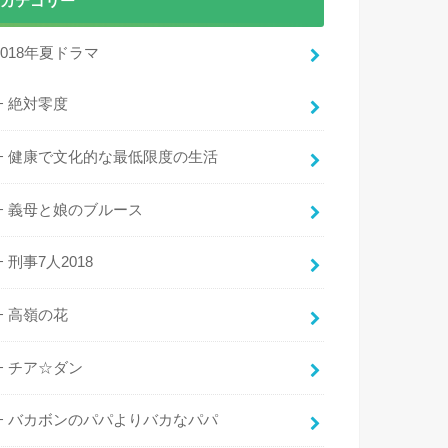
カテゴリー
2018年夏ドラマ
絶対零度
健康で文化的な最低限度の生活
義母と娘のブルース
刑事7人2018
高嶺の花
チア☆ダン
バカボンのパパよりバカなパパ