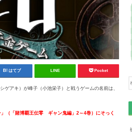
はてブ
LINE
Pocket
藤シゲアキ）が峰子（小池栄子）と戦うゲームの名前は、
ー」（「賭博覇王伝零 ギャン鬼編」2～4巻）にそっく