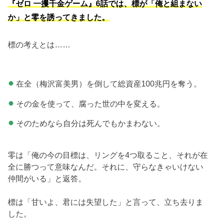
『ゼロ 一攫千金ゲーム』6話では、標が「俺と組まない
か」と零を誘ってきました。
標の考えとは……
在全（梅沢富美男）を倒して総資産100兆円を奪う。
その金を使って、腐った世の中を変える。
そのためなら自分は死んでもかまわない。
零は「俺の今の目標は、リングを4つ取ること、それが在
全に勝つって意味なんだ。それに、守らなきゃいけない
仲間がいる」と返答。
標は「甘いよ、君には失望した」と言って、立ち去りま
した。