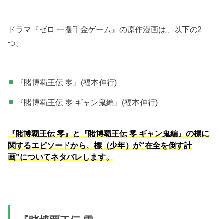
ドラマ『ゼロ 一攫千金ゲーム』の原作漫画は、以下の2
つ。
『賭博覇王伝 零』(福本伸行)
『賭博覇王伝 零 ギャン鬼編』(福本伸行)
『賭博覇王伝 零』と『賭博覇王伝 零 ギャン鬼編』の標に
関するエピソードから、標（少年）が“在全を倒す計
画”についてネタバレします。