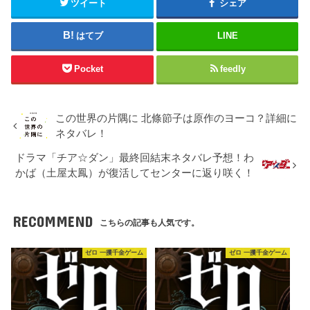
ツイート
シェア
はてブ
LINE
Pocket
feedly
この世界の片隅に 北條節子は原作のヨーコ？詳細に
ネタバレ！
ドラマ「チア☆ダン」最終回結末ネタバレ予想！わ
かば（土屋太鳳）が復活してセンターに返り咲く！
RECOMMEND
こちらの記事も人気です。
ゼロ 一攫千金ゲーム
ゼロ 一攫千金ゲーム