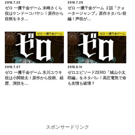
2018.7.22
2018.7.20
ゼロ 一攫千金ゲーム 末崎さくら
ゼロ 一攫千金ゲーム ２話「クォ
役はケンドーコバヤシ！原作から
ータージャンプ」原作ネタバレ前
役柄をネタ…
編！声役が…
ゼロ 一攫千金ゲーム
ゼロ 一攫千金ゲーム
2018.7.27
2018.8.14
ゼロ 一攫千金ゲーム 氷川ユウキ
ゼロエピソードZERO「城山小太
役は小関裕太！原作から役柄、経
郎編」をネタバレ！高圧電気で命
歴、演技を…
も友情も破壊？
スポンサードリンク