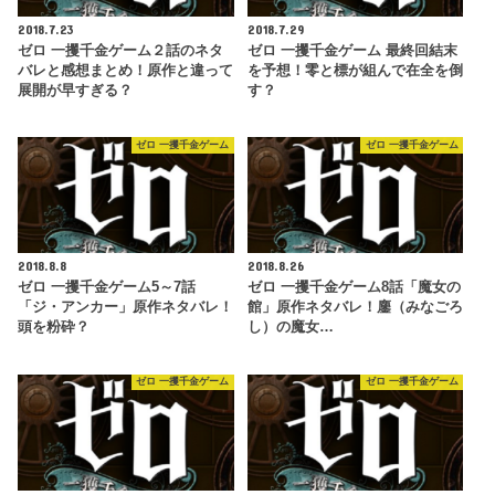
2018.7.23
2018.7.29
ゼロ 一攫千金ゲーム２話のネタ
ゼロ 一攫千金ゲーム 最終回結末
バレと感想まとめ！原作と違って
を予想！零と標が組んで在全を倒
展開が早すぎる？
す？
ゼロ 一攫千金ゲーム
ゼロ 一攫千金ゲーム
2018.8.8
2018.8.26
ゼロ 一攫千金ゲーム5～7話
ゼロ 一攫千金ゲーム8話「魔女の
「ジ・アンカー」原作ネタバレ！
館」原作ネタバレ！鏖（みなごろ
頭を粉砕？
し）の魔女…
ゼロ 一攫千金ゲーム
ゼロ 一攫千金ゲーム