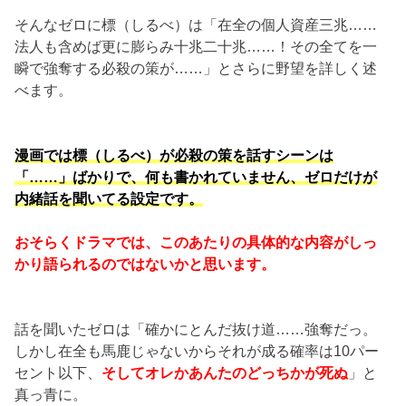
そんなゼロに標（しるべ）は「在全の個人資産三兆……
法人も含めば更に膨らみ十兆二十兆……！その全てを一
瞬で強奪する必殺の策が……」とさらに野望を詳しく述
べます。
漫画では標（しるべ）が必殺の策を話すシーンは
「……」ばかりで、何も書かれていません、ゼロだけが
内緒話を聞いてる設定です。
おそらくドラマでは、このあたりの具体的な内容がしっ
かり語られるのではないかと思います。
話を聞いたゼロは「確かにとんだ抜け道……強奪だっ。
しかし在全も馬鹿じゃないからそれが成る確率は10パー
セント以下、
そしてオレかあんたのどっちかが死ぬ
」と
真っ青に。