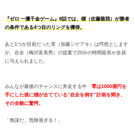
『ゼロ 一攫千金ゲーム』9話では、標（佐藤龍我）が勝者
の条件である4つ目のリングを獲得。
あと1つが目前だった零（加藤シゲアキ）は愕然とします
が、在全（梅沢富美男）の提案で20分の時間延長が全員
に与えられました。
みんなが最後のチャンスに奔走する中、
零は1000億円を
手にした後に標が企てている“在全を倒す”計画を聞き、
その全貌に驚愕。
「無謀だ。危険過ぎる！」