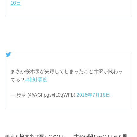
16日
まさか桜木泉が失踪してしまったこと井沢が関わっ
てる？
#絶対零度
— 歩夢 (@AGhpgvxltt0qWFb)
2018年7月16日
筆者も桜木泉は死んでないし、井沢が関わっていると思