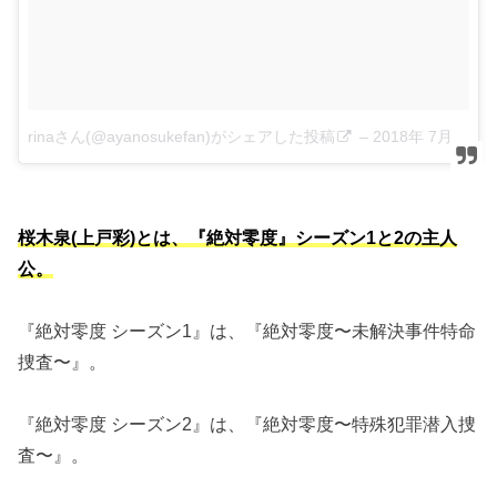
rinaさん(@ayanosukefan)がシェアした投稿
–
2018年 7月月9日午前12時51分PDT
桜木泉(上戸彩)とは、『絶対零度』シーズン1と2の主人
公。
『絶対零度 シーズン1』は、『絶対零度〜未解決事件特命
捜査〜』。
『絶対零度 シーズン2』は、『絶対零度〜特殊犯罪潜入捜
査〜』。