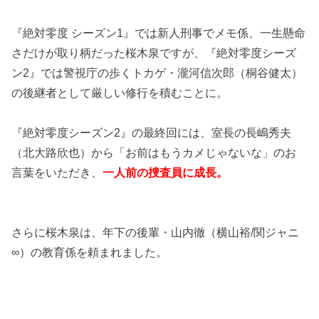
『絶対零度 シーズン1』では新人刑事でメモ係、一生懸命
さだけが取り柄だった桜木泉ですが、『絶対零度シーズ
ン2』では警視庁の歩くトカゲ・瀧河信次郎（桐谷健太）
の後継者として厳しい修行を積むことに。
『絶対零度シーズン2』の最終回には、室長の長嶋秀夫
（北大路欣也）から「お前はもうカメじゃないな」のお
言葉をいただき、
一人前の捜査員に成長。
さらに桜木泉は、年下の後輩・山内徹（横山裕/関ジャニ
∞）の教育係を頼まれました。