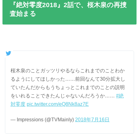
『絶対零度2018』2話で、桜木泉の再捜
査始まる
桜木泉のことガッツリやるならこれまでのことわか
るようにしてほしかった……前回なんて30分拡大し
ていたんだからもうちょっとこれまでのことの説明
をいれることできたんじゃないんだろうか……
#絶
対零度
pic.twitter.com/eQ8Nk8az7E
— Impressions (@TVMainly)
2018年7月16日