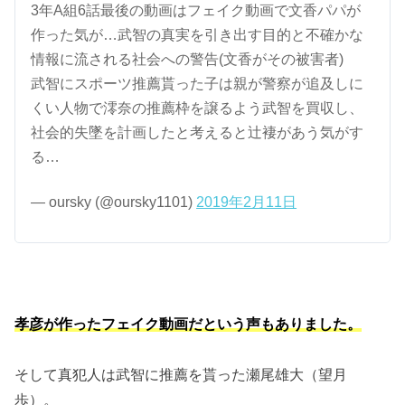
3年A組6話最後の動画はフェイク動画で文香パパが
作った気が…武智の真実を引き出す目的と不確かな
情報に流される社会への警告(文香がその被害者)
武智にスポーツ推薦貰った子は親が警察が追及しに
くい人物で澪奈の推薦枠を譲るよう武智を買収し、
社会的失墜を計画したと考えると辻褄があう気がす
る…
— oursky (@oursky1101)
2019年2月11日
孝彦が作ったフェイク動画だという声もありました。
そして真犯人は武智に推薦を貰った瀬尾雄大（望月
歩）。