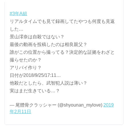
#3年A組
リアルタイムでも見て録画してたやつも何度も見返
した…
景山澪奈は自殺ではない？
最後の動画を投稿したのは相良親父？
誰がこの位置から撮ってる？決定的な証拠をわざと
撮らせたのか？
アリバイ作り？
日付が2018/9/25/17:11…
他殺だとしたら、武智犯人説は薄い？
実はまだ生きている…？
— 尾體骨クラッシャー (@shyounan_mylove)
2019
年2月11日