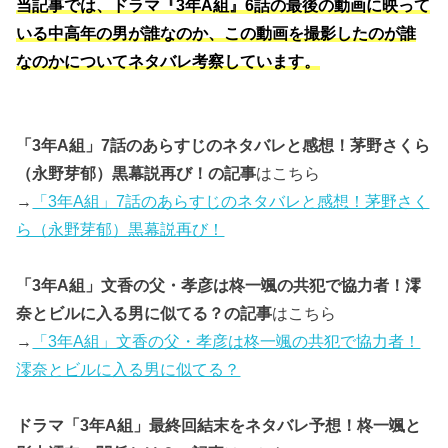
当記事では、ドラマ『3年A組』6話の最後の動画に映って
いる中高年の男が誰なのか、この動画を撮影したのが誰
なのかについてネタバレ考察しています。
「3年A組」7話のあらすじのネタバレと感想！茅野さくら
（永野芽郁）黒幕説再び！の記事
はこちら
→
「3年A組」7話のあらすじのネタバレと感想！茅野さく
ら（永野芽郁）黒幕説再び！
「3年A組」文香の父・孝彦は柊一颯の共犯で協力者！澪
奈とビルに入る男に似てる？の記事
はこちら
→
「3年A組」文香の父・孝彦は柊一颯の共犯で協力者！
澪奈とビルに入る男に似てる？
ドラマ「3年A組」最終回結末をネタバレ予想！柊一颯と