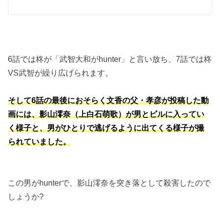
6話では柊が「武智大和がhunter」と言い放ち、7話では柊
VS武智が繰り広げられます。
そして6話の最後におそらく文香の父・孝彦が投稿した動
画には、影山澪奈（上白石萌歌）が男とビルに入ってい
く様子と、男がひとりで逃げるように出てくる様子が撮
られていました。
この男がhunterで、影山澪奈を突き落として殺害したので
しょうか?