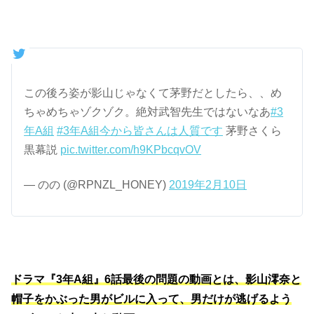
この後ろ姿が影山じゃなくて茅野だとしたら、、め
ちゃめちゃゾクゾク。絶対武智先生ではないなあ
#3
年A組
#3年A組今から皆さんは人質です
茅野さくら
黒幕説
pic.twitter.com/h9KPbcqvOV
— のの (@RPNZL_HONEY)
2019年2月10日
ドラマ『3年A組』6話最後の問題の動画とは、影山澪奈と
帽子をかぶった男がビルに入って、男だけが逃げるよう