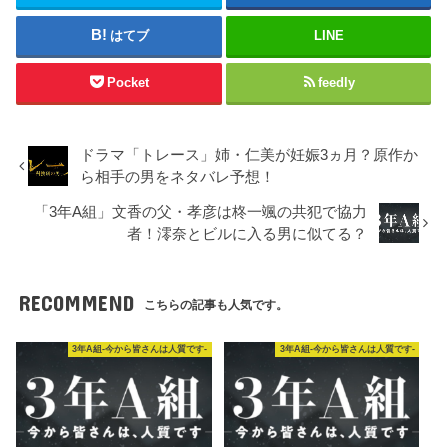
はてブ
LINE
Pocket
feedly
ドラマ「トレース」姉・仁美が妊娠3ヵ月？原作か
ら相手の男をネタバレ予想！
「3年A組」文香の父・孝彦は柊一颯の共犯で協力
者！澪奈とビルに入る男に似てる？
RECOMMEND
こちらの記事も人気です。
3年A組-今から皆さんは人質です-
3年A組-今から皆さんは人質です-