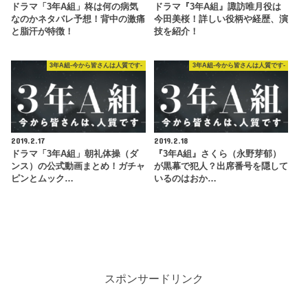
ドラマ「3年A組」柊は何の病気
ドラマ『3年A組』諏訪唯月役は
なのかネタバレ予想！背中の激痛
今田美桜！詳しい役柄や経歴、演
と脂汗が特徴！
技を紹介！
3年A組-今から皆さんは人質です-
3年A組-今から皆さんは人質です-
2019.2.17
2019.2.18
ドラマ「3年A組」朝礼体操（ダ
『3年A組』さくら（永野芽郁）
ンス）の公式動画まとめ！ガチャ
が黒幕で犯人？出席番号を隠して
ピンとムック…
いるのはおか…
スポンサードリンク