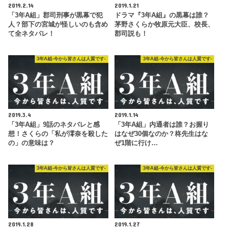
2019.2.14
2019.1.21
「3年A組」郡司刑事が黒幕で犯
ドラマ『3年A組』の黒幕は誰？
人？部下の宮城が怪しいのも含め
茅野さくらか牧原元大臣、校長、
て全ネタバレ！
郡司説も！
3年A組-今から皆さんは人質です-
3年A組-今から皆さんは人質です-
2019.3.4
2019.1.14
「3年A組」9話のネタバレと感
「3年A組」内通者は誰？お握り
想！さくらの「私が澪奈を殺した
はなぜ30個なのか？柊先生はな
の」の意味は？
ぜ1階に行け…
3年A組-今から皆さんは人質です-
3年A組-今から皆さんは人質です-
2019.1.28
2019.1.27