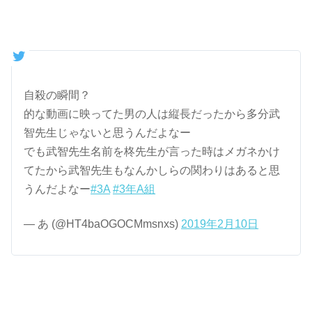
自殺の瞬間？
的な動画に映ってた男の人は縦長だったから多分武
智先生じゃないと思うんだよなー
でも武智先生名前を柊先生が言った時はメガネかけ
てたから武智先生もなんかしらの関わりはあると思
うんだよなー
#3A
#3年A組
— あ (@HT4baOGOCMmsnxs)
2019年2月10日