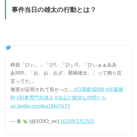
事件当日の雄太の行動とは？
終始「ひぃ、」「ひ!」「ひぃ!!」「ひぃぁぁああ
あ!!!!!!!」「お、お、おざ、尾崎雄太、」って独り言
言ってた…
無実が証明されて良かった…
#日曜劇場999
#佐藤勝
利
#刑事専門弁護士
#深山と愉快な仲間たち
pic.twitter.com/kw1MsYtz73
— 春
(@1O3O_vic)
2018年2月25日