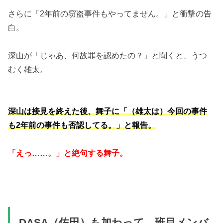
さらに「2年前の窃盗事件もやってません。」と衝撃の告
白。
深山が「じゃあ、何故罪を認めたの？」と聞くと、うつ
むく雄太。
深山は接見を終えた後、舞子に「（雄太は）今回の事件
も2年前の事件も否認してる。」と報告。
「えっ……。」と絶句する舞子。
DASA（佐田）も加わって、班目メンバ