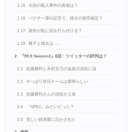
1.15
今回の殺人事件の真相は？
1.16
パクチー屋の証言で、雄太の無罪確定？
1.17
新井が机に頭を打ち付ける？
1.18
舞子と雄太は……
2
『99.9 Season2』6話・ツイッターの評判は？
2.1
佐藤勝利と木村文乃の迫真の演技に涙
2.2
やっぱり班目チームは素晴らしい
2.3
佐藤勝利さんの演技が上達
2.4
『SPEC』みたいだった？
2.5
美しい姉弟愛に泣かされた
3
感想