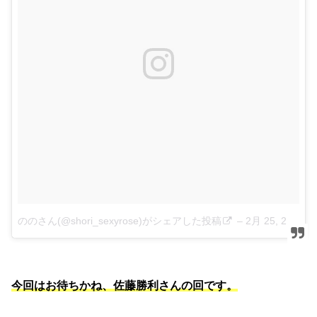
ののさん(@shori_sexyrose)がシェアした投稿
–
2月 25, 2018 at 1:25午前 PST
今回はお待ちかね、佐藤勝利さんの回です。