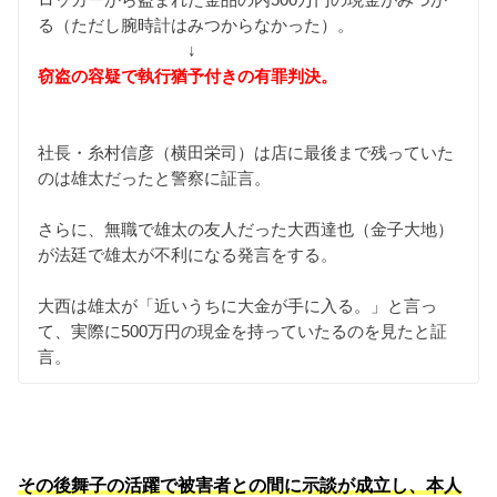
る（ただし腕時計はみつからなかった）。
↓
窃盗の容疑で執行猶予付きの有罪判決。
社長・糸村信彦（横田栄司）は店に最後まで残っていた
のは雄太だったと警察に証言。
さらに、無職で雄太の友人だった大西達也（金子大地）
が法廷で雄太が不利になる発言をする。
大西は雄太が「近いうちに大金が手に入る。」と言っ
て、実際に500万円の現金を持っていたるのを見たと証
言。
その後舞子の活躍で被害者との間に示談が成立し、本人