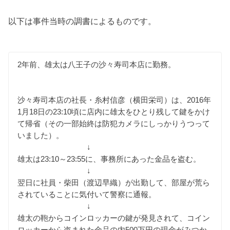
以下は事件当時の調書によるものです。
2年前、雄太は八王子の沙々寿司本店に勤務。
沙々寿司本店の社長・糸村信彦（横田栄司）は、2016年
1月18日の23:10頃に店内に雄太をひとり残して鍵をかけ
て帰省（その一部始終は防犯カメラにしっかりうつって
いました）。
↓
雄太は23:10～23:55に、事務所にあった金品を盗む。
↓
翌日に社員・柴田（渡辺早織）が出勤して、部屋が荒ら
されていることに気付いて警察に通報。
↓
雄太の鞄からコインロッカーの鍵が発見されて、コイン
ロッカーから盗まれた金品の内500万円の現金がみつか