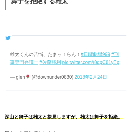
舞子を拒絶する雄太
雄太くんの苦悩、たまっ！らん！
#日曜劇場999
#刑
事専門弁護士
#佐藤勝利
pic.twitter.com/r8dpC81yEp
— glen
(@downunder0830)
2018年2月24日
深山と舞子は雄太と接見しますが、雄太は舞子を拒絶。