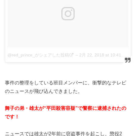
@red_prince_がシェアした投稿
–
2月 22, 2018 at 10:41午後 PST
事件の整理をしている班目メンバーに、衝撃的なテレビ
のニュースが飛び込んできました。
舞子の弟・雄太が“平田殺害容疑”で警察に逮捕されたの
です！
ニュースでは雄太が2年前に窃盗事件を起こし、懲役2