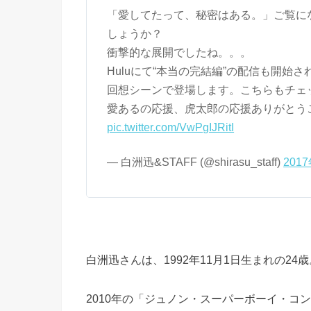
「愛してたって、秘密はある。」ご覧に
しょうか？
衝撃的な展開でしたね。。。
Huluにて“本当の完結編”の配信も開始
回想シーンで登場します。こちらもチェ
愛あるの応援、虎太郎の応援ありがとうござ
pic.twitter.com/VwPgIJRitI
— 白洲迅&STAFF (@shirasu_staff)
201
白洲迅さんは、1992年11月1日生まれの24歳
2010年の「ジュノン・スーパーボーイ・コ