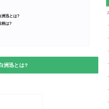
洲迅とは?
柄は?
白洲迅とは?