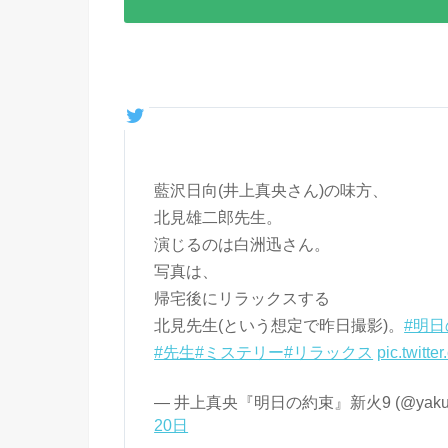
藍沢日向(井上真央さん)の味方、
北見雄二郎先生。
演じるのは白洲迅さん。
写真は、
帰宅後にリラックスする
北見先生(という想定で昨日撮影)。
#明
#先生
#ミステリー
#リラックス
pic.twitt
— 井上真央『明日の約束』新火9 (@yakuso
20日