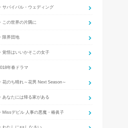
サバイバル・ウェディング
この世界の片隅に
限界団地
覚悟はいいかそこの女子
2018年春ドラマ
花のち晴れ～花男 Next Season～
あなたには帰る家がある
Missデビル 人事の悪魔・椿眞子
わたしに××しなさい