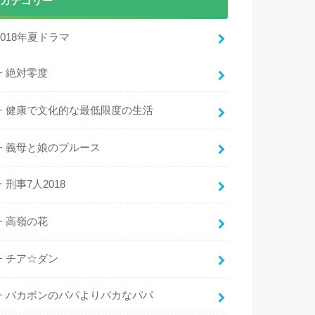
カテゴリー
2018年夏ドラマ
絶対零度
健康で文化的な最低限度の生活
義母と娘のブルース
刑事7人2018
高嶺の花
チア☆ダン
バカボンのパパよりバカなパパ