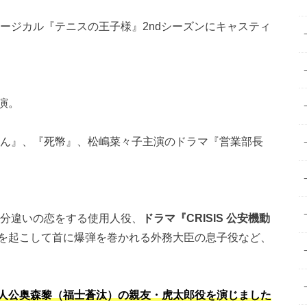
ュージカル『テニスの王子様』2ndシーズンにキャスティ
主演。
ちゃん』、『死幣』、松嶋菜々子主演のドラマ『営業部長
分違いの恋をする使用人役、
ドラマ『CRISIS 公安機動
を起こして首に爆弾を巻かれる外務大臣の息子役など、
人公奥森黎（福士蒼汰）の親友・虎太郎役を演じました