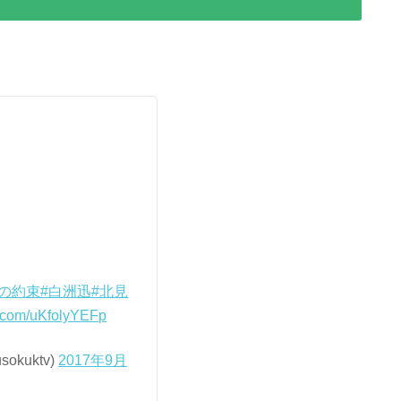
日の約束
#白洲迅
#北見
er.com/uKfolyYEFp
kuktv)
2017年9月