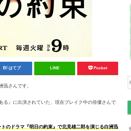
はてブ
LINE
Pocket
洲迅さんです。
ある』に出演されていた、現在ブレイク中の俳優さんで
スタートのドラマ『明日の約束』で北見雄二郎を演じる白洲迅