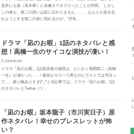
意外にも凪（黒木華）に未練タラタラだったことが判明。 しかし
この後も、慎二の思いは凪に伝わりません……。 なんとか凪を忘
れようとする慎二の前に現れるのが、“空気…
ドラマ「凪のお暇」1話のネタバレと感
想！高橋一生のサイコな演技が凄い！
2019.07.20
ドラマ『凪のお暇』1話放送後の感想は、とにかく我聞慎二（高橋
一生）が凄かった……! 最低なモラハラ男なのにラストでは号泣っ
て……振り幅ありすぎ(^_^;) 当記事では、ドラマ『凪のお暇』1話
のネタバレとTwitter（ツ…
「凪のお暇」坂本龍子（市川実日子）原
作ネタバレ！幸せのブレスレットが怖
い？