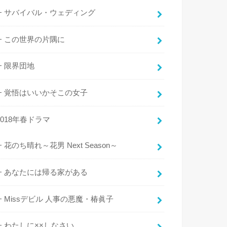
サバイバル・ウェディング
この世界の片隅に
限界団地
覚悟はいいかそこの女子
2018年春ドラマ
花のち晴れ～花男 Next Season～
あなたには帰る家がある
Missデビル 人事の悪魔・椿眞子
わたしに××しなさい