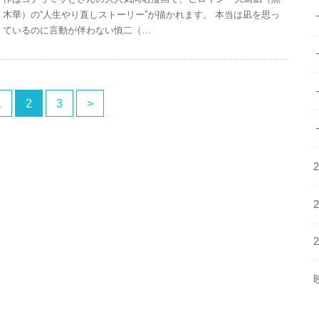
木華）の“人生やり直しストーリー”が描かれます。 本当は凪を思っ
ているのに言動が伴わない慎二（…
1
2
3
>