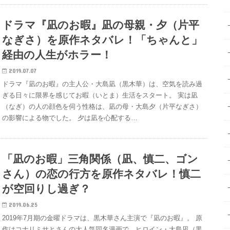
ドラマ『凪のお暇』凪の母親・夕（片平
なぎさ）を原作ネタバレ！「ちゃんと」
経由の人生がホラー！
2019.07.07
ドラマ『凪のお暇』の主人公・大島凪（黒木華）は、空気を読み過
ぎる日々に限界を感じてお暇（いとま）生活をスタート。 実は凪
（なぎ）の人の顔色を伺う性格は、凪の母・大島夕（片平なぎさ）
の影響による物でした。 夕は凪を心配する…
「凪のお暇」三角関係（凪、慎二、ゴン
さん）の恋の行方を原作ネタバレ！慎二
が空回りし過ぎ？
2019.06.25
2019年7月期の金曜ドラマは、黒木華さん主演で『凪のお暇』。 原
作はコナリミサとさんの大人気同名漫画で、ヒロイン・大島凪（黒