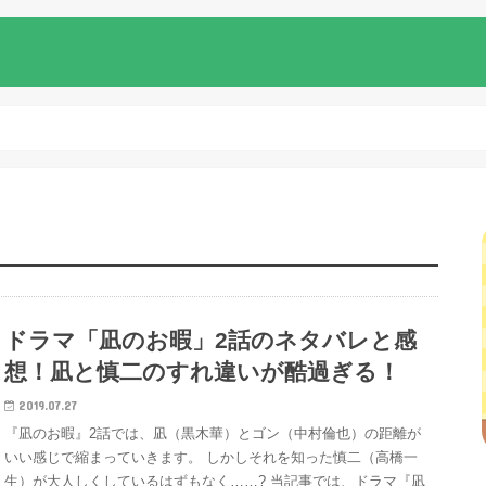
ドラマ「凪のお暇」2話のネタバレと感
想！凪と慎二のすれ違いが酷過ぎる！
2019.07.27
『凪のお暇』2話では、凪（黒木華）とゴン（中村倫也）の距離が
いい感じで縮まっていきます。 しかしそれを知った慎二（高橋一
生）が大人しくしているはずもなく……? 当記事では、ドラマ『凪