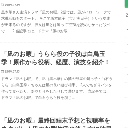
2019.07.19
黒木華さん主演ドラマ『凪のお暇』2話では、凪がハローワークで
求職活動をスタート。 そこで坂本龍子（市川実日子）という友達
が出来るのですが、彼女は凪とは違って“空気を読めなかった”女性
で……? 当記事では、ドラマ『凪のお暇…
「凪のお暇」うらら役の子役は白鳥玉
季！原作から役柄、経歴、演技を紹介！
2019.07.13
ドラマ『凪のお暇』で、凪（黒木華）の隣の部屋の鍵っ子・白石う
らら（白鳥玉季）ちゃんは凪の良い遊び相手。 2人でちぎりパンを
作って食べたり、あやとりをしたりして遊びます。 当記事では、
ドラマ『凪のお暇』で白石うらら役を演じ…
「凪のお暇」最終回結末予想と視聴率を