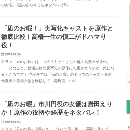
のお暇』2話のあらすじのネタバレとTw…
「凪のお暇！」実写化キャストを原作と
徹底比較！高橋一生の慎二がドハマり
役！
2019.07.26
ドラマ『凪のお暇』は、コナリミサトさんの超人気漫画が原作。
……となると、登場人物の実写化が原作に忠実かどうかが、気にな
るところです！ 当記事では『凪のお暇』のドラマのキャストを原
作漫画の登場人物と比較して、再現度につい…
「凪のお暇」市川円役の女優は唐田えり
か！原作の役柄や経歴をネタバレ！
2019.07.23
ドラマ『凪のお暇』1話では、モラハラ男・慎二（高橋一生）が、