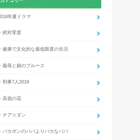
カテゴリー
2018年夏ドラマ
絶対零度
健康で文化的な最低限度の生活
義母と娘のブルース
刑事7人2018
高嶺の花
チア☆ダン
バカボンのパパよりバカなパパ