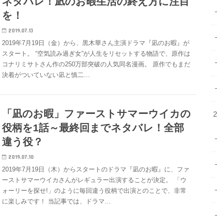
ネタバレ！凪のお暇生活の終え方に注目
を！
2019.07.13
2019年7月19日（金）から、黒木華さん主演ドラマ『凪のお暇』が
スタート。 “空気読み過ぎ女”が人生をリセットする物語で、原作は
コナリミサトさん作の250万部突破の人気同名漫画。 原作でもまだ
決着がついていない凪と慎二…
「凪のお暇」ファーストサマーウイカの
役柄を1話～最終回までネタバレ！全部
違う役？
2019.07.10
2019年7月19日（木）からスタートのドラマ『凪のお暇』に、ファ
ーストサマーウイカさんがレギュラー出演することが決定。 「ウ
ォーリーを探せ!」のように毎回違う役柄で出演とのことで、非常
に楽しみです！ 当記事では、ドラマ…