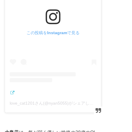
この投稿をInstagramで見る
love_cat1201さん(@nyan5055)がシェアした投稿
–
2019年 