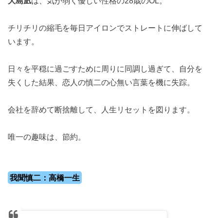
大島凪
は、気が弱く優しい性格の28歳のOL。
チリチリの縮毛を毎日アイロンでストレートに伸ばして
います。
日々を平穏に過ごすために周りに同調し過ぎて、自分を
失くした結果、恋人の慎二の心無い言葉を機に失踪。
会社を辞めて断捨離して、人生リセットを図ります。
唯一の趣味は、節約。
我聞慎二：高橋一生