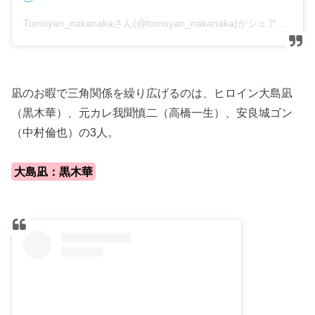
Tomoyan_nakanakaさん(@tomoyan_nakanaka)がシェアした投稿
凪のお暇で三角関係を繰り広げるのは、ヒロイン大島凪
（黒木華）、元カレ我聞慎二（高橋一生）、安良城ゴン
（中村倫也）の3人。
大島凪：黒木華