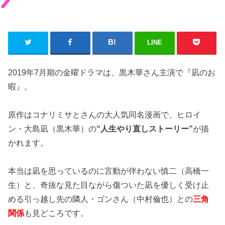
LINE
2019年7月期の金曜ドラマは、黒木華さん主演で『凪のお
暇』。
原作はコナリミサとさんの大人気同名漫画で、ヒロイ
ン・大島凪（黒木華）の
“人生やり直しストーリー”
が描
かれます。
本当は凪を思っているのに言動が伴わない慎二（高橋一
生）と、奇抜な見た目ながら傷ついた凪を優しく受け止
める引っ越し先の隣人・ゴンさん（中村倫也）との
三角
関係
も見どころです。