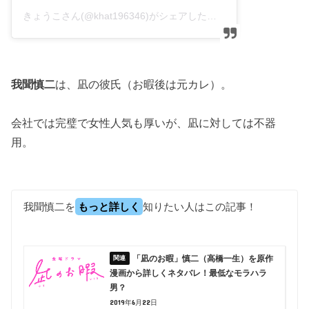
きょうこさん(@khat196346)がシェアした投稿
–
2019年 7月
我聞慎二
は、凪の彼氏（お暇後は元カレ）。
会社では完璧で女性人気も厚いが、凪に対しては不器
用。
我聞慎二を
もっと詳しく
知りたい人はこの記事！
「凪のお暇」慎二（高橋一生）を原作
漫画から詳しくネタバレ！最低なモラハラ
男？
2019年6月22日