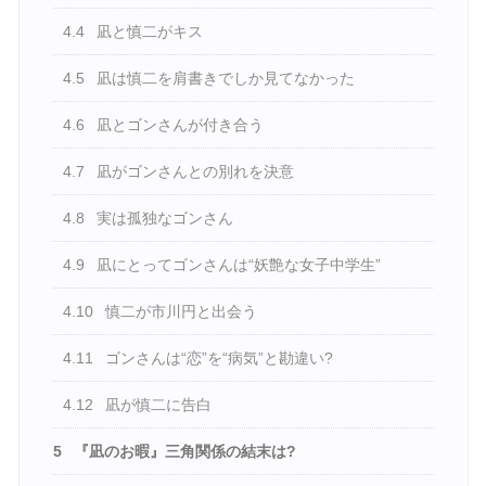
4.4
凪と慎二がキス
4.5
凪は慎二を肩書きでしか見てなかった
4.6
凪とゴンさんが付き合う
4.7
凪がゴンさんとの別れを決意
4.8
実は孤独なゴンさん
4.9
凪にとってゴンさんは“妖艶な女子中学生”
4.10
慎二が市川円と出会う
4.11
ゴンさんは“恋”を“病気”と勘違い?
4.12
凪が慎二に告白
5
『凪のお暇』三角関係の結末は?