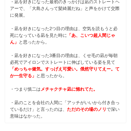
・凪を好きになった最初のきっかけは凪のストレートヘ
アーで、「大島さんって髪綺麗だね」と声をかけて交際
に発展。
・凪を好きになった2つ目の理由は、空気を読もうと必
死になっている凪を見た時に
「あ、こいつ超人間じゃ
ん」
と思ったから。
・凪を好きになった3番目の理由は、くせ毛の凪が毎朝
必死でアイロンでストレートに伸ばしている姿を見て
「めっちゃ健気。すっげえ可愛い。俄然守りてえー。て
か一生守る」
と思ったから。
・つまり慎二は
メチャクチャ凪に惚れてた。
・凪のことを会社の人間に「アッチがいいから付き合っ
ているだけ」と言ったのは、
ただのその場のノリ
で深い
意味はなかった。