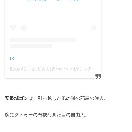
凪のお暇(非公式)さん(@nagino_oi)がシェアした投稿
–
2019
安良城ゴン
は、引っ越した凪の隣の部屋の住人。
腕にタトゥーの奇抜な見た目の自由人。