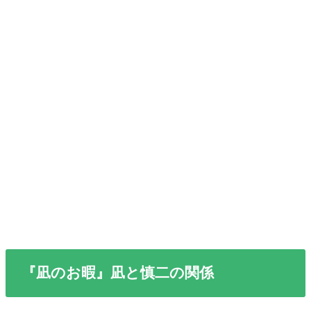
『凪のお暇』凪と慎二の関係