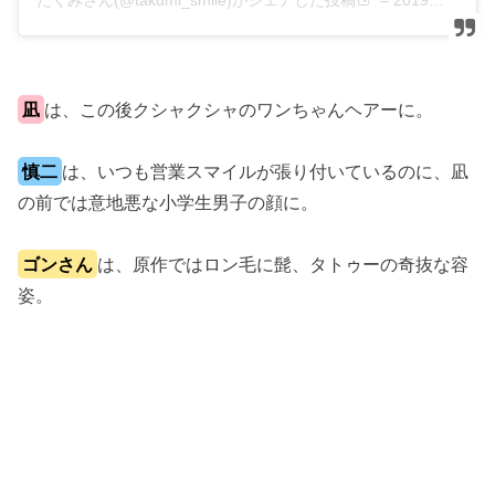
たくみさん(@takumi_smile)がシェアした投稿
–
2019年 6月月13日午後6時07分PDT
凪
は、この後クシャクシャのワンちゃんヘアーに。
慎二
は、いつも営業スマイルが張り付いているのに、凪
の前では意地悪な小学生男子の顔に。
ゴンさん
は、原作ではロン毛に髭、タトゥーの奇抜な容
姿。