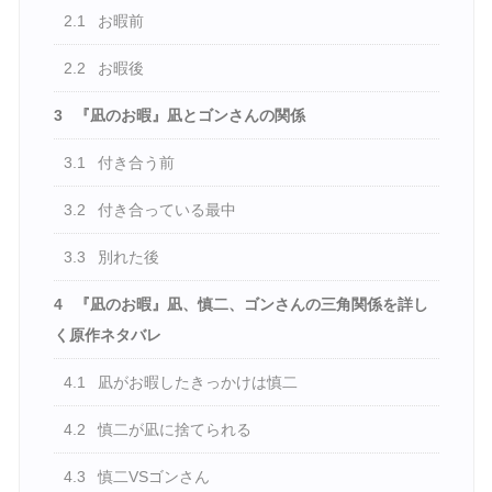
2.1
お暇前
2.2
お暇後
3
『凪のお暇』凪とゴンさんの関係
3.1
付き合う前
3.2
付き合っている最中
3.3
別れた後
4
『凪のお暇』凪、慎二、ゴンさんの三角関係を詳し
く原作ネタバレ
4.1
凪がお暇したきっかけは慎二
4.2
慎二が凪に捨てられる
4.3
慎二VSゴンさん