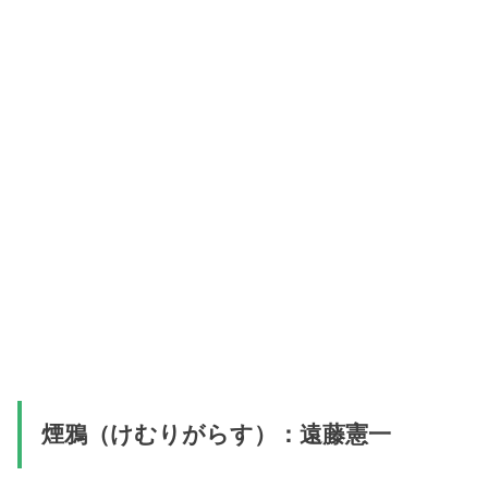
煙鴉（けむりがらす）：遠藤憲一