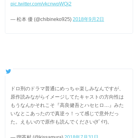
pic.twitter.com/vkcnwpWQj2
— 松本 優 (@chibineko925)
2018年9月2日
ドロ刑のドラマ普通にめっちゃ楽しみなんですが、
原作読みながらイメージしてたキャストの方向性は
もうなんかそれこそ『高良健吾とハセヒロ…』みた
いなとこあったので真逆ゥ！って感じで意外だっ
た。えもいので原作も読んでください(ﾀﾞｲﾏ)。
— 喫茶村 (@kissamura)
2018年7月31日