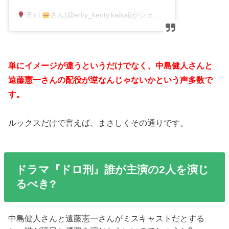
E r i
さん(@erity_kenty.kaikai)がシェアした投稿
–
2018
単にイメージが違うというだけでなく、中島健人さんと
遠藤憲一さんの配役が逆なんじゃないかという声多数で
す。
ルックスだけで言えば、まさしくその通りです。
ドラマ『ドロ刑』誰が主演の2人を演じ
るべき?
中島健人さんと遠藤憲一さんがミスキャストだとする