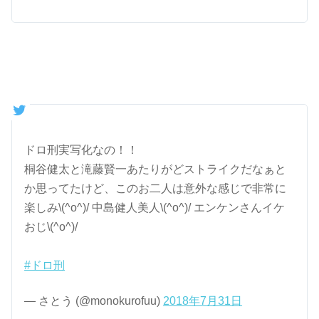
ドロ刑実写化なの！！
桐谷健太と滝藤賢一あたりがどストライクだなぁと
か思ってたけど、このお二人は意外な感じで非常に
楽しみ\(^o^)/ 中島健人美人\(^o^)/ エンケンさんイケ
おじ\(^o^)/
#ドロ刑
— さとう (@monokurofuu)
2018年7月31日