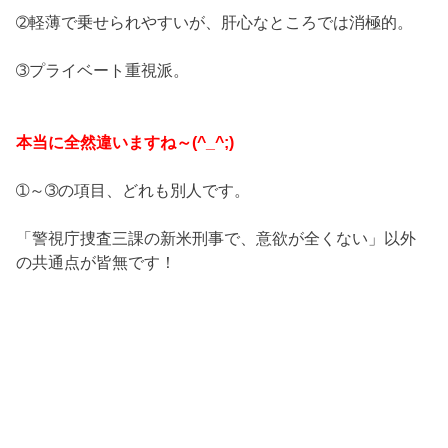
➁軽薄で乗せられやすいが、肝心なところでは消極的。
➂プライベート重視派。
本当に全然違いますね～(^_^;)
➀～➂の項目、どれも別人です。
「警視庁捜査三課の新米刑事で、意欲が全くない」以外
の共通点が皆無です！