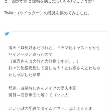
と、誰が班目と煙鴉を演じたらいいのでしょうか?
Twitter（ツイッター）の意見を集めてみました。
漫画ドロ刑好きだけれど、ドラマ化キャストがかな
りイメージと違ったので
（遠憲さんは大好き大好物ですが、、）
我々的配役妄想して楽しもう！とお殿さんとわちゃ
わちゃ話した結果
煙鴉→白髪おじさんメイクの妻夫木聡
斑目→石原軍団の若くてゴツい人
という謎の配役でタイムアウト。ぱふぇんんま