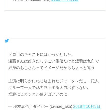
ドロ刑のキャストにはがっかりした。
遠藤さんは好きだしすごい俳優だけど煙鴉は色白で
細身のおじさんってイメージだからちょっと違う
主演は明らかにねじ込まれたジャニタレだし…犯人
グループ一人で武力制圧する大男出すらない…
煙鴉にヒガシとか使えばいいのに
— 稲枝赤色／ダイバー (@inae_aka)
2018年10月3日