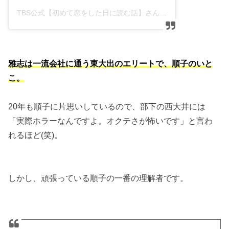
TBS公式【初めて恋をした日に読む話】さん(@hajikoi_tbs)がシェアした投稿
雅志は一流会社に通う東大出のエリートで、順子のいと
こ。
20年も順子に片思いしているので、部下の西大井には
「実際ホラーなんですよ。オクテさが怖いです」と言わ
れるほど(笑)。
しかし、頑張っている順子の一番の理解者です。