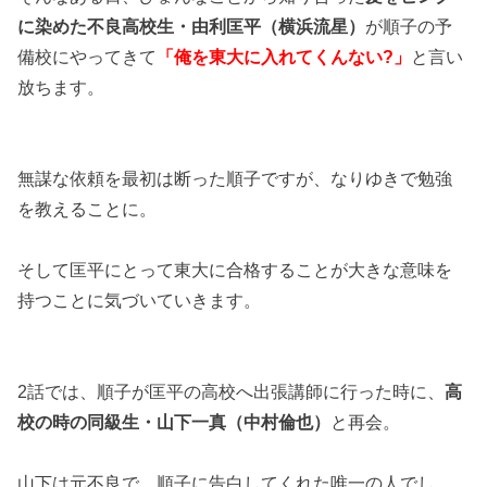
に染めた不良高校生・由利匡平（横浜流星）
が順子の予
備校にやってきて
「俺を東大に入れてくんない?」
と言い
放ちます。
無謀な依頼を最初は断った順子ですが、なりゆきで勉強
を教えることに。
そして匡平にとって東大に合格することが大きな意味を
持つことに気づいていきます。
2話では、順子が匡平の高校へ出張講師に行った時に、
高
校の時の同級生・山下一真（中村倫也）
と再会。
山下は元不良で、順子に告白してくれた唯一の人でし