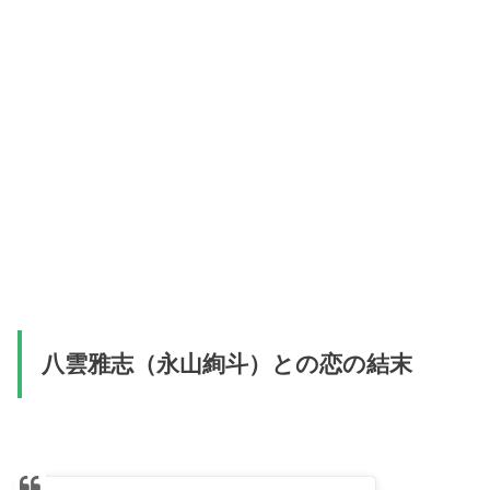
八雲雅志（永山絢斗）との恋の結末