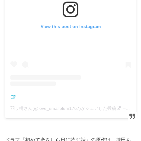
View this post on Instagram
羽ッ樗さん(@love_smallplum1767)がシェアした投稿
–
2019
ドラマ『初めて恋をしら日に読む話』の原作は、持田あ