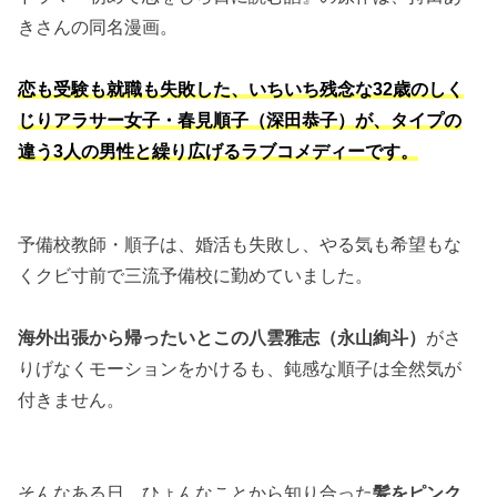
きさんの同名漫画。
恋も受験も就職も失敗した、
いちいち残念な32歳のしく
じりアラサー女子・春見順子（深田恭子）
が、タイプの
違う3人の男性と繰り広げるラブコメディーです。
予備校教師・順子は、婚活も失敗し、やる気も希望もな
くクビ寸前で三流予備校に勤めていました。
海外出張から帰ったいとこの八雲雅志（永山絢斗）
がさ
りげなくモーションをかけるも、鈍感な順子は全然気が
付きません。
そんなある日、ひょんなことから知り合った
髪をピンク