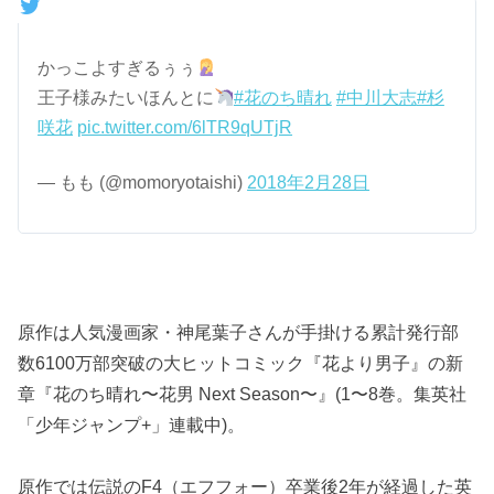
かっこよすぎるぅぅ
王子様みたいほんとに
#花のち晴れ
#中川大志
#杉
咲花
pic.twitter.com/6lTR9qUTjR
— もも (@momoryotaishi)
2018年2月28日
原作は人気漫画家・神尾葉子さんが手掛ける累計発行部
数6100万部突破の大ヒットコミック『花より男子』の新
章『花のち晴れ〜花男 Next Season〜』(1〜8巻。集英社
「少年ジャンプ+」連載中)。
原作では伝説のF4（エフフォー）卒業後2年が経過した英