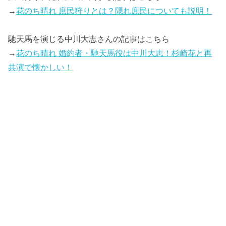
→
花のち晴れ 庶民狩りとは？隠れ庶民についても説明！
馳天馬を演じる中川大志さんの記事はこちら
→
花のち晴れ 婚約者・馳天馬役は中川大志！杉崎花と再
共演で懐かしい！