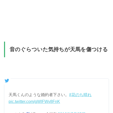
音のぐらついた気持ちが天馬を傷つける
天馬くんのような婚約者下さい。
#花のち晴れ
pic.twitter.com/gWlFWv8FnK