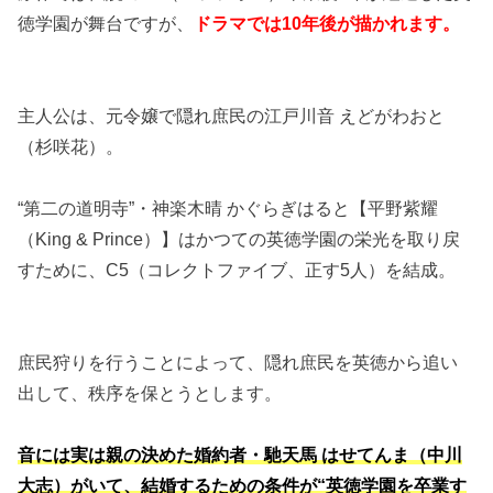
徳学園が舞台ですが、
ドラマでは10年後が描かれます。
主人公は、元令嬢で隠れ庶民の江戸川音 えどがわおと
（杉咲花）。
“第二の道明寺”・神楽木晴 かぐらぎはると【平野紫耀
（King & Prince）】はかつての英徳学園の栄光を取り戻
すために、C5（コレクトファイブ、正す5人）を結成。
庶民狩りを行うことによって、隠れ庶民を英徳から追い
出して、秩序を保とうとします。
音には実は親の決めた婚約者・馳天馬 はせてんま（中川
大志）がいて、結婚するための条件が“英徳学園を卒業す