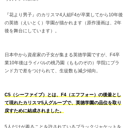
『花より男子』のカリスマ4人組F4が卒業してから10年後
の英徳（えいとく）学園が描かれます（原作漫画は、2年
後を舞台にしています）。
日本中から資産家の子女が集まる英徳学園ですが、F4卒
業10年後はライバルの桃乃園（もものぞの）学院にブラ
ンド力で差をつけられて、生徒数も減少傾向。
C5（シーファイブ）とは、F4（エフフォー）の後釜とし
て現れたカリスマ5人グループで、英徳学園の品位を取り
戻すために結成されました。
5人だけが着ることを許されているブラックジャケットを