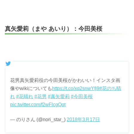
真矢愛莉（まや あいり）：今田美桜
花男真矢愛莉役の今田美桜がかわいい！インスタ画
像やwikiについても
https://t.co/xq2snwYfj9
#花のち晴
れ
#花晴れ
#花男
#真矢愛莉
#今田美桜
pic.twitter.com/f2wFlcgQqt
— のりさん (@nori_star_)
2018年3月17日