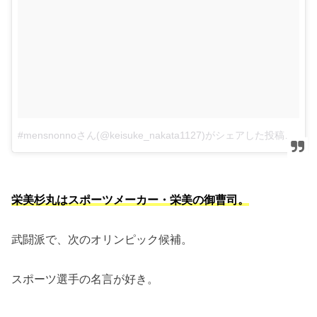
#mensnonnoさん(@keisuke_nakata1127)がシェアした投稿
–
2
栄美杉丸はスポーツメーカー・栄美の御曹司。
武闘派で、次のオリンピック候補。
スポーツ選手の名言が好き。