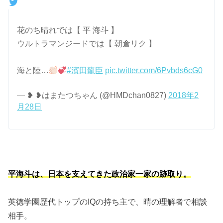
花のち晴れでは【 平 海斗 】
ウルトラマンジードでは【 朝倉リク 】
海と陸…
#濱田龍臣
pic.twitter.com/6Pvbds6cG0
— ❥ ❥はまたつちゃん (@HMDchan0827)
2018年2
月28日
平海斗は、日本を支えてきた政治家一家の跡取り。
英徳学園歴代トップのIQの持ち主で、晴の理解者で相談
相手。