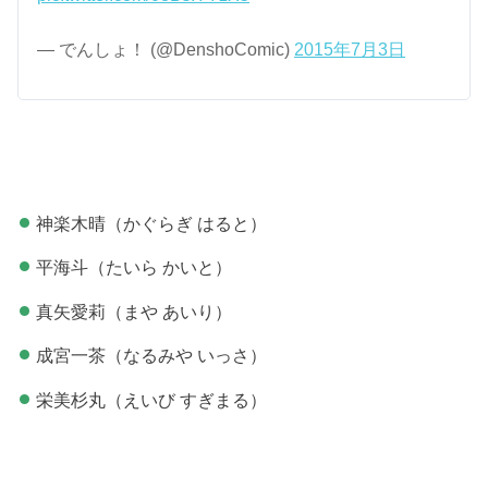
— でんしょ！ (@DenshoComic)
2015年7月3日
神楽木晴（かぐらぎ はると）
平海斗（たいら かいと）
真矢愛莉（まや あいり）
成宮一茶（なるみや いっさ）
栄美杉丸（えいび すぎまる）