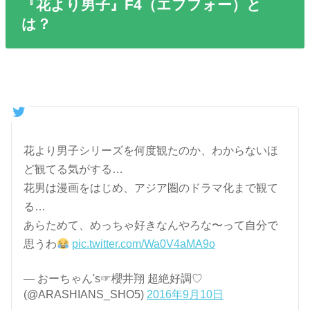
『花より男子』F4（エフフォー）と
は？
花より男子シリーズを何度観たのか、わからないほ
ど観てる気がする…
花男は漫画をはじめ、アジア圏のドラマ化まで観て
る…
あらためて、めっちゃ好きなんやろな〜って自分で
思うわ
pic.twitter.com/Wa0V4aMA9o
— おーちゃん's☞櫻井翔 超絶好調♡
(@ARASHIANS_SHO5)
2016年9月10日