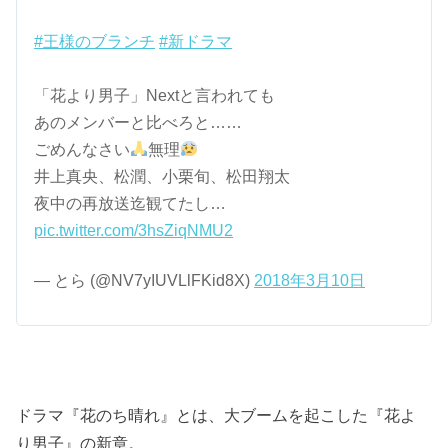
#王様のブランチ
#新ドラマ
「花より男子」Nextと言われても
あのメンバーと比べろと……
ごめんなさい
無理
井上真央、松潤、小栗旬、松田翔太
夜中の再放送迄観てたし…
pic.twitter.com/3hsZiqNMU2
— とら (@NV7yIUVLlFKid8X)
2018年3月10日
ドラマ『花のち晴れ』とは、大ブームを起こした『花よ
り男子』の新章。