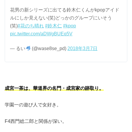
花男の新シリーズに出てる鈴木仁くんがkpopアイド
ルにしか見えない(笑)どっかのグループにいそう
(笑)
#花のち晴れ
#鈴木仁
#kpop
pic.twitter.com/aDWgBUEq5V
— るい
(@wase8se_pd)
2018年3月7日
成宮一茶は、華道界の名門・成宮家の跡取り。
学園一の遊び人で女好き。
F4西門総二郎と関係が深い。