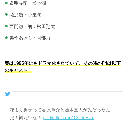
道明寺司：松本潤
花沢類：小栗旬
西門総二朗：松田翔太
美作あきら：阿部力
実は1995年にもドラマ化されていて、その時のF4は以下
のキャスト。
花より男子って谷原章介と藤木直人が先だったん
だ！観たいな！
pic.twitter.com/lCsLIifFvm