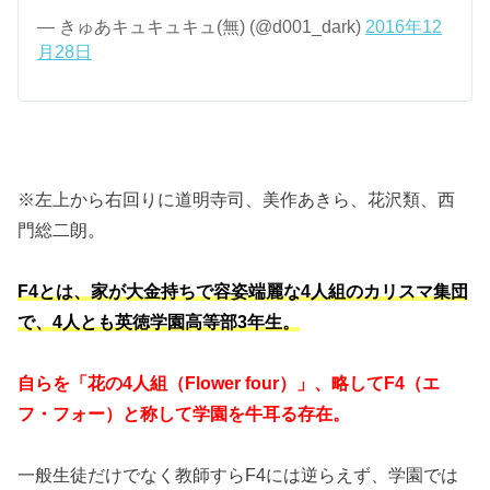
— きゅあキュキュキュ(無) (@d001_dark)
2016年12
月28日
※左上から右回りに道明寺司、美作あきら、花沢類、西
門総二朗。
F4とは、家が大金持ちで容姿端麗な4人組のカリスマ集団
で、4人とも英徳学園高等部3年生。
自らを「花の4人組（Flower four）」、略してF4（エ
フ・フォー）と称して学園を牛耳る存在。
一般生徒だけでなく教師すらF4には逆らえず、学園では