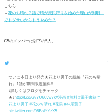
こちら
→
花のち晴れ７話で晴が庶民狩りを始めた理由が判明！
でもダサいからもうやめた？
C5のメンバーは以下の5人。
ついに本日より発売★花より男子の続編『花のち晴
れ』1話が期間限定無料!!
↓詳しくはブログをチェック
★↓
http://t.co/GvYU60vw7k
#漫画
#無料
#電子書籍
#
花より男子
#花のち晴れ
#花男
#神尾葉子
pic.twitter.com/08BsIYYzX5