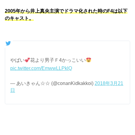
2005年から井上真央主演でドラマ化された時のF4は以下
のキャスト。
やばい
花より男子Ｆ4かっこいい
pic.twitter.com/EmwwLLPklQ
— あいきゃん☆☆ (@conanKidkakkoi)
2018年3月21
日