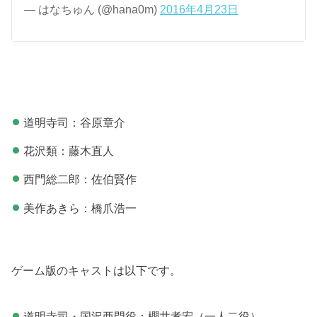
— はなちゅん (@hana0m)
2016年4月23日
道明寺司：谷原章介
花沢類：藤木直人
西門総二郎：佐伯賢作
美作あきら：橋爪浩一
ゲーム版のキャストは以下です。
道明寺司・国沢亜門役：櫻井孝宏（一人二役）