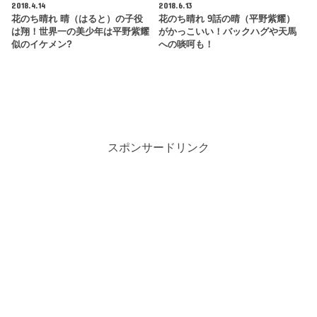
2018.4.14
2018.6.13
花のち晴れ 晴（はると）の子役
花のち晴れ 9話の晴（平野紫耀）
は翔！世界一の美少年は平野紫耀
がかっこいい！バックハグや天馬
似のイケメン?
への啖呵も！
スポンサードリンク