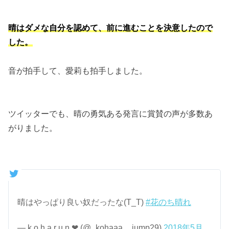
晴はダメな自分を認めて、前に進むことを決意したので
した。
音が拍手して、愛莉も拍手しました。
ツイッターでも、晴の勇気ある発言に賞賛の声が多数あ
がりました。
晴はやっぱり良い奴だったな(T_T)
#花のち晴れ
— k o h a r u n ❤︎ (@_kohaaa__jump29)
2018年5月