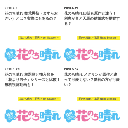
2018.4.8
2018.6.19
花のち晴れ 益荒男祭（ますらお
花のち晴れ10話も原作と違う！
さい）とは？実際にもあるの？
利恵が音と天馬の結婚式を提案す
る？
花のち晴れ～花男 Next Season～
花のち晴れ～花男 Next Season～
2018.5.29
2018.5.14
花のち晴れ 主題歌と挿入歌を
花のち晴れ メグリンが原作と違
「花より男子」シリーズと比較！
って可愛くない？愛莉の方が可愛
無料視聴動画も！
い？
花のち晴れ～花男 Next Season～
花のち晴れ～花男 Next Season～