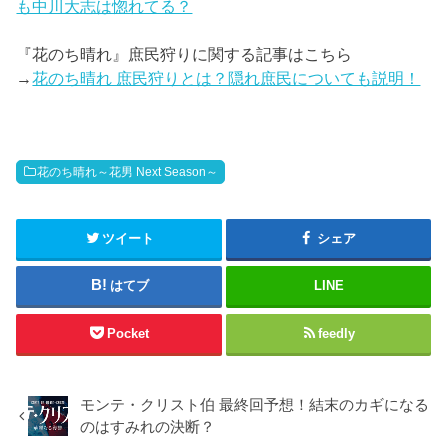
も中川大志は惚れてる？
『花のち晴れ』庶民狩りに関する記事はこちら
→
花のち晴れ 庶民狩りとは？隠れ庶民についても説明！
花のち晴れ～花男 Next Season～
ツイート
シェア
はてブ
LINE
Pocket
feedly
モンテ・クリスト伯 最終回予想！結末のカギになる
のはすみれの決断？