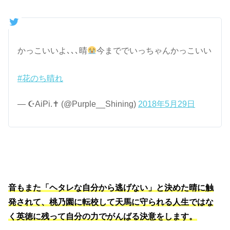
かっこいいよ､､､晴
今まででいっちゃんかっこいい
#花のち晴れ
— ☪︎AiPi.✝︎ (@Purple__Shining)
2018年5月29日
音もまた「ヘタレな自分から逃げない」と決めた晴に触
発されて、桃乃園に転校して天馬に守られる人生ではな
く英徳に残って自分の力でがんばる決意をします。