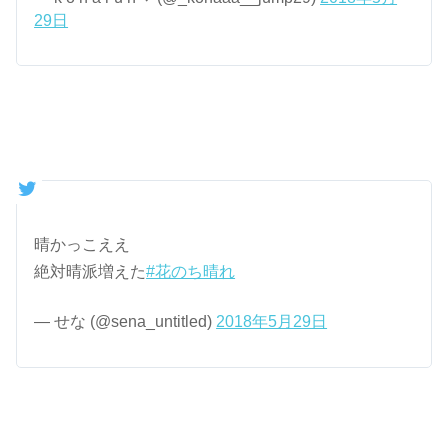
29日
晴かっこええ
絶対晴派増えた
#花のち晴れ
— せな (@sena_untitled)
2018年5月29日