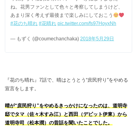
ね。花男ファンとして色々と考察してしまうけど、
あまり深く考えず最後まで楽しみにしておこう
#花のち晴れ
#花晴れ
pic.twitter.com/fs97HoyxNh
— もずく (@coumechanchaka)
2018年5月29日
『花のち晴れ』7話で、晴はとうとう“庶民狩り”をやめる
宣言をします。
晴が“庶民狩り”をやめるきっかけになったのは、道明寺
邸でタマ（佐々木すみ江）と西田（デビット伊東）から
道明寺司（松本潤）の昔話を聞いたことでした。