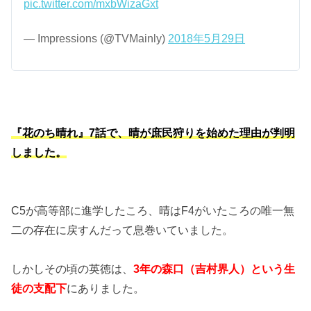
pic.twitter.com/mxbWizaGxt
— Impressions (@TVMainly)
2018年5月29日
『花のち晴れ』7話で、晴が庶民狩りを始めた理由が判明
しました。
C5が高等部に進学したころ、晴はF4がいたころの唯一無
二の存在に戻すんだって息巻いていました。
しかしその頃の英徳は、
3年の森口（吉村界人）という生
徒の支配下
にありました。