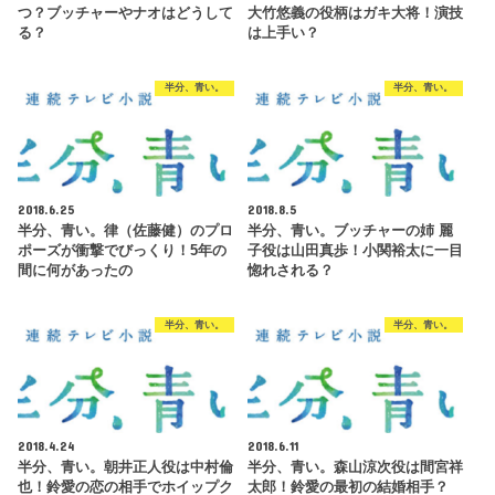
つ？ブッチャーやナオはどうして
大竹悠義の役柄はガキ大将！演技
る？
は上手い？
半分、青い。
半分、青い。
2018.6.25
2018.8.5
半分、青い。律（佐藤健）のプロ
半分、青い。ブッチャーの姉 麗
ポーズが衝撃でびっくり！5年の
子役は山田真歩！小関裕太に一目
間に何があったの
惚れされる？
半分、青い。
半分、青い。
2018.4.24
2018.6.11
半分、青い。朝井正人役は中村倫
半分、青い。森山涼次役は間宮祥
也！鈴愛の恋の相手でホイップク
太郎！鈴愛の最初の結婚相手？