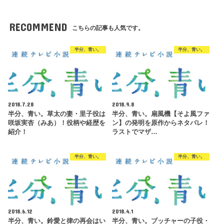
RECOMMEND
こちらの記事も人気です。
半分、青い。
半分、青い。
2018.7.28
2018.9.8
半分、青い。草太の妻・里子役は
半分、青い。扇風機【そよ風ファ
咲坂実杏（みあ）！役柄や経歴を
ン】の発明を原作からネタバレ！
紹介！
ラストでマザ…
半分、青い。
半分、青い。
2018.6.12
2018.4.1
半分、青い。鈴愛と律の再会はい
半分、青い。ブッチャーの子役・