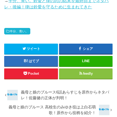
→
半分、青い。鈴愛と律の恋の結末を最終回までネタバ
レ・後編！律は鈴愛を守るために生まれてきた
半分、青い。
ツイート
シェア
はてブ
LINE
Pocket
feedly
義母と娘のブルース6話あらすじを原作からネタバ
レ！佐藤健の正体が判明！
義母と娘のブルース 高校生のみゆき役は上白石萌
歌！原作から役柄を紹介！