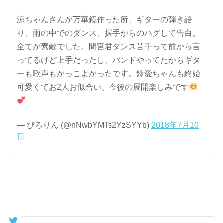
涼ちゃんさんが万華鏡作った所、ギターの弾き語
り、雨の中でのダンス、握手からのハグして告白。
全てが素敵でした。間宮君ダンス苦手って前から言
ってるけど上手だったし、バンドやってたからギタ
ーも歌声もかっこよかったです。鈴愛ちゃんも終始
可愛くてお2人お似合い、今後の展開楽しみです
— ぴろりん (@nNwbYMTs2YzSYYb)
2018年7月10
日