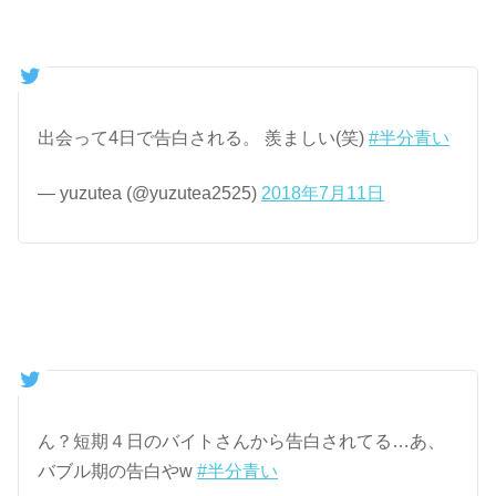
出会って4日で告白される。 羨ましい(笑)
#半分青い
— yuzutea (@yuzutea2525)
2018年7月11日
ん？短期４日のバイトさんから告白されてる…あ、
バブル期の告白やw
#半分青い