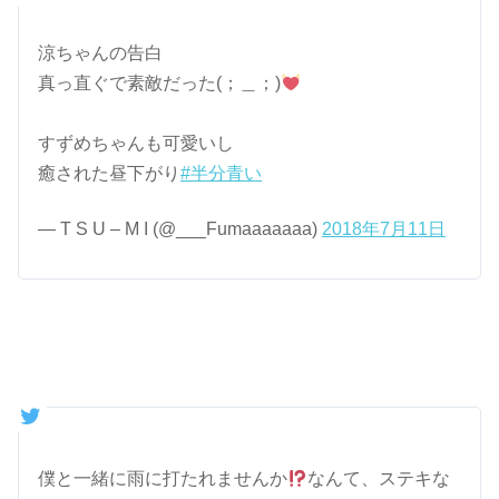
涼ちゃんの告白
真っ直ぐで素敵だった(；＿；)
すずめちゃんも可愛いし
癒された昼下がり
#半分青い
— T S U – M I (@___Fumaaaaaaa)
2018年7月11日
僕と一緒に雨に打たれませんか
なんて、ステキな