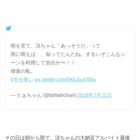
雨を見て、涼ちゃん「あっそうだ」って
雨に唄えば、、知ってたんだね。ずるいぞこんなシ
ーンを利用して告白か〜！！
律派の私。
#半分青い
pic.twitter.com/0KkJpuO0ku
— たぁちゃん (@tahtahchan)
2018年7月11日
その日は朝から雨で、涼ちゃんの大納言アルバイト最後