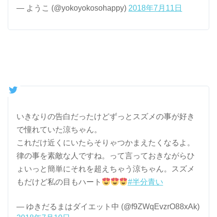
— ようこ (@yokoyokosohappy)
2018年7月11日
いきなりの告白だったけどずっとスズメの事が好き
で憧れていた涼ちゃん。
これだけ近くにいたらそりゃつかまえたくなるよ。
律の事を素敵な人ですね。って言っておきながらひ
ょいっと簡単にそれを超えちゃう涼ちゃん。スズメ
もだけど私の目もハート
#半分青い
— ゆきだるまはダイエット中 (@f9ZWqEvzrO88xAk)