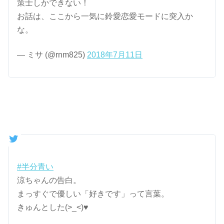
策士しかできない！
お話は、ここから一気に鈴愛恋愛モードに突入か
な。
— ミサ (@rnm825)
2018年7月11日
#半分青い
涼ちゃんの告白。
まっすぐで優しい「好きです」って言葉。
きゅんとした(>_<)♥️