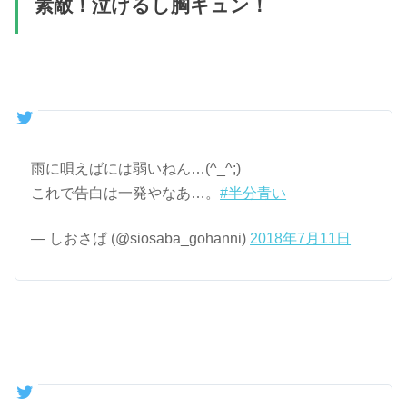
素敵！泣けるし胸キュン！
雨に唄えばには弱いねん…(^_^;)
これで告白は一発やなあ…。
#半分青い
— しおさば (@siosaba_gohanni)
2018年7月11日