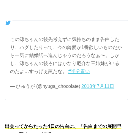
この涼ちゃんの後先考えずに気持ちのまま告白した
り、ハグしたりって、今の鈴愛が1番欲しいものだか
ら一気に結婚話へ進んじゃうのだろうなぁ〜。しか
し、涼ちゃんの後ろにはかなり厄介な三姉妹がいる
のだよ…すっげぇ罠だな。
#半分青い
— ひゅうが (@hyuga_chocolate)
2018年7月11日
出会ってからたった4日の告白に、「告白までの展開早