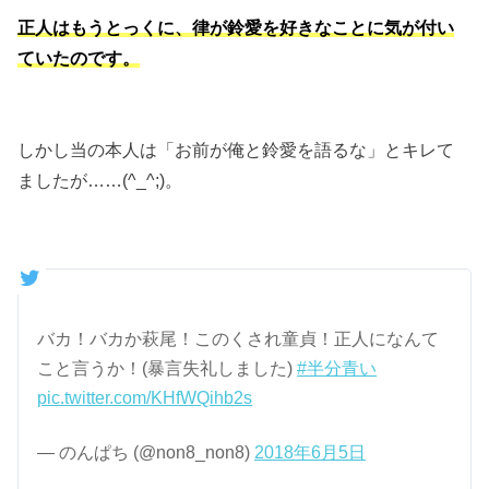
正人はもうとっくに、律が鈴愛を好きなことに気が付い
ていたのです。
しかし当の本人は「お前が俺と鈴愛を語るな」とキレて
ましたが……(^_^;)。
バカ！バカか萩尾！このくされ童貞！正人になんて
こと言うか！(暴言失礼しました)
#半分青い
pic.twitter.com/KHfWQihb2s
— のんぱち (@non8_non8)
2018年6月5日