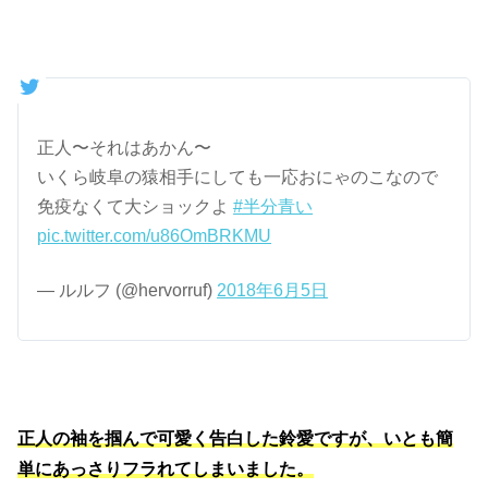
正人〜それはあかん〜
いくら岐阜の猿相手にしても一応おにゃのこなので
免疫なくて大ショックよ
#半分青い
pic.twitter.com/u86OmBRKMU
— ルルフ (@hervorruf)
2018年6月5日
正人の袖を掴んで可愛く告白した鈴愛ですが、いとも簡
単にあっさりフラれてしまいました。