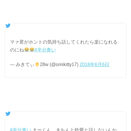
マァ君がホントの気持ち話してくれたら楽になれる
のにね
#半分青い
— みきてぃ
28w (@omikitty17)
2018年6月6日
#半分青い
まーくん、きちんと鈴愛と話しないんか