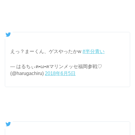
えっ？まーくん、ゲスやったかw
#半分青い
— はるちぃฅ•ω•ฅマリンメッセ福岡参戦♡
(@harugachiru)
2018年6月5日