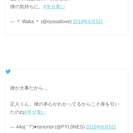
律の気持ちに。
#半分青い
— ＊ Waka ＊ (@oyasailove)
2018年6月5日
律が大事だから…
正人くん、律の本心がわかってるからこそ身を引い
たのね
#半分青い
— 44α( ˘ ³˘)♥τoiτoiτoi (@PYL0NES)
2018年6月5日