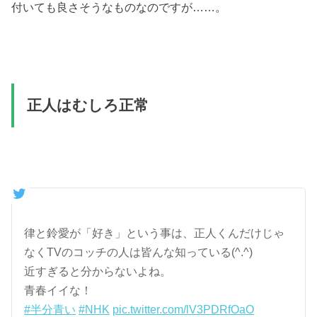
付いても良さそうなものなのですが……。
正人はむしろ正常
律と鈴愛が「好き」という事は、正人くんだけじゃ
なくTVのコッチの人は皆んな知っている(^.^)
近すぎると分からないよね。
青春イイな！
#半分青い
#NHK
pic.twitter.com/lV3PDRfOaO