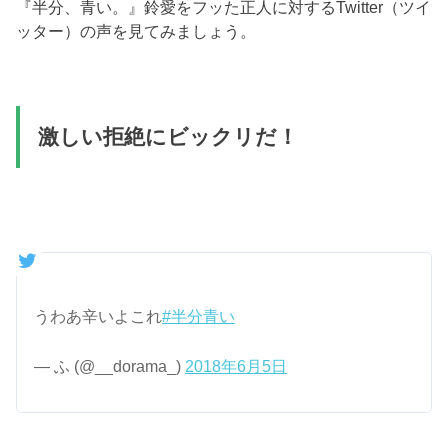
『半分、青い。』鈴愛をフッた正人に対するTwitter（ツイ
ッター）の声を見てみましょう。
激しい拒絶にビックリだ！
うわあ辛いよこれ
#半分青い
— ふ (@__dorama_)
2018年6月5日