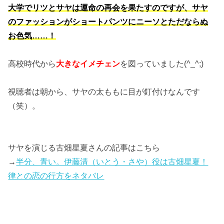
大学でリツとサヤは運命の再会を果たすのですが、サヤ
のファッションがショートパンツにニーソとただならぬ
お色気……！
高校時代から
大きなイメチェン
を図っていました(^_^;)
視聴者は朝から、サヤの太ももに目が釘付けなんです
（笑）。
サヤを演じる古畑星夏さんの記事はこちら
→
半分、青い。伊藤清（いとう・さや）役は古畑星夏！
律との恋の行方をネタバレ