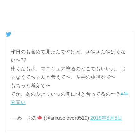
昨日のも含めて見たんですけど、さやさんやばくな
い〜??
律くんもさ、マニキュア塗るのどこでもいいよ、じ
ゃなくてちゃんと考えて〜、左手の薬指やで〜
もちっと考えて〜
てか、あのふたりいつの間に付き合ってるの〜？
#半
分青い
— めーぷる
(@amuselover0519)
2018年6月5日