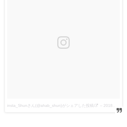
insta_Shunさん(@ahab_shun)がシェアした投稿
–
2018年 6月月4日午後9時31分PDT