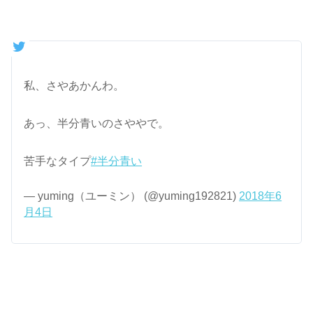
私、さやあかんわ。
あっ、半分青いのさややで。
苦手なタイプ
#半分青い
— yuming（ユーミン） (@yuming192821)
2018年6
月4日