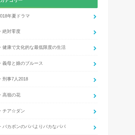
カテゴリー
2018年夏ドラマ
絶対零度
健康で文化的な最低限度の生活
義母と娘のブルース
刑事7人2018
高嶺の花
チア☆ダン
バカボンのパパよりバカなパパ