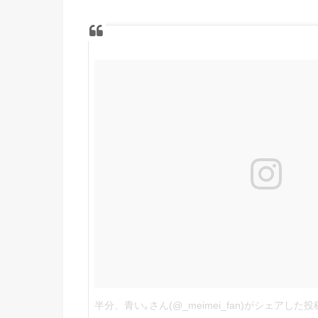
半分、青い｡さん(@_meimei_fan)がシェアした投