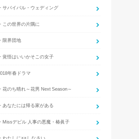
サバイバル・ウェディング
この世界の片隅に
限界団地
覚悟はいいかそこの女子
2018年春ドラマ
花のち晴れ～花男 Next Season～
あなたには帰る家がある
Missデビル 人事の悪魔・椿眞子
わたしに××しなさい